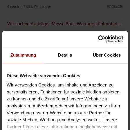
Gesuch
in 71332, Waiblingen
07.08.2026
Wir suchen Aufträge : Messe Bau , Wartung kühlmöbel und Montage
Wir sind Team mit Erfahrung von 2022 in Messe Bau stand Montage,
Planung , LED , Werkzeug , Auto bus . Wartung kühlmöbel und kühlzelle ,
Montage. ..
Gesuch
in 65929, Frankfurt
07.08.2026
Zustimmung
Details
Über Cookies
Umzug, Entrümpelung, Abbruch & Gartenservice – Schnell und zuverlässig
Diese Webseite verwendet Cookies
Wir bieten zuverlässige Dienstleistungen rund ums Haus und den Umzug
an. ✔ Umzüge (privat & gewerblich) ✔ Entrümpelung von Wohnungen,
Wir verwenden Cookies, um Inhalte und Anzeigen zu
Häusern, Kellern und Garagen ✔ Abbruch- und Demontagearbeiten ..
personalisieren, Funktionen für soziale Medien anbieten
Gesuch
in 55232, Alzey
06.08.2026
zu können und die Zugriffe auf unsere Website zu
analysieren. Außerdem geben wir Informationen zu Ihrer
Verwendung unserer Website an unsere Partner für
soziale Medien, Werbung und Analysen weiter. Unsere
Weitere Premium-Gesuche
Partner führen diese Informationen möglicherweise mit