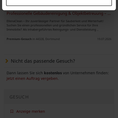
Professionelle Gebäudereinigung & Objektbetreuung – EllenaClea
EllenaClean – Ihr zuverlässiger Partner für Sauberkeit und Werterhalt!
Suchen Sie einen professionellen und gründlichen Service für Ihre
Immobilie? Als inhabergeführtes Reinigungs- und Dienstleistung ..
Premium-Gesuch
in 44328, Dortmund
19.07.2026
Nicht das passende Gesuch?
Dann lassen Sie sich
kostenlos
von Unternehmen finden:
Jetzt einen Auftrag vergeben.
GESUCH
Anzeige merken