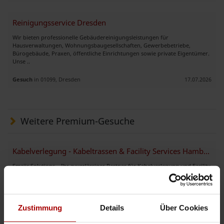
Reinigungsservice Dresden
Wir bieten professionelle Gebäudereinigungsleistungen für
Hausverwaltungen, Wohnungsbaugesellschaften, Gewerbebetriebe,
Bürogebäude, Praxen, öffentliche Einrichtungen sowie private Eigentümer.
Unse ..
Gesuch
in 01099, Dresden
17.07.2026
Weitere Premium-Gesuche
Kabelverlegung - Kabeltrassen & Facility Services Hamburg
Smajic Solutions – Ihr zuverlässiger Partner für Kabelverlegung und Facility
Services Smajic Solutions ist ein neu gegründetes Unternehmen mit Sitz in
Hamburg, spezialisiert auf professionelle Kabelv ..
Premium-Gesuch
in 22547, Hamburg
06.06.2026
Zustimmung
Details
Über Cookies