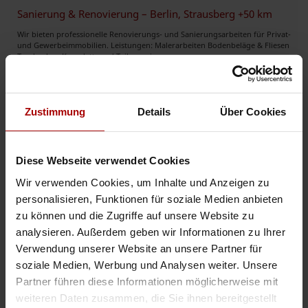
Sanierung & Renovierung – Berlin, Strausberg +50 km
Wir bieten professionelle Renovierungs- und Sanierungsarbeiten für Privat-
und Gewerbeimmobilien. Leistungen: Malerarbeiten Bodenbeläge & Fliesen
Trockenbau Komplett- und Teilrenovierungen ..
Gesuch
in 13059, Berlin
20.04.2026
Zustimmung
Details
Über Cookies
Weitere Premium-Gesuche
Diese Webseite verwendet Cookies
Bodenleger und Parkettleger
Wir verwenden Cookies, um Inhalte und Anzeigen zu
personalisieren, Funktionen für soziale Medien anbieten
Bei BauTec – Bodenbeläge stehen Qualität, saubere Ausführung und
zuverlässiger Service an erster Stelle. Wir sind spezialisiert auf
zu können und die Zugriffe auf unsere Website zu
Parkettverlegung, Laminat- und Vinylböden sowie die Renovierung und ..
analysieren. Außerdem geben wir Informationen zu Ihrer
Premium-Gesuch
in 70435, Stuttgart
31.05.2026
Verwendung unserer Website an unsere Partner für
soziale Medien, Werbung und Analysen weiter. Unsere
Partner führen diese Informationen möglicherweise mit
Generalüberholung von Bussen, Lkw und Sonderfahrzeugen
weiteren Daten zusammen, die Sie ihnen bereitgestellt
Als deutscher Ansprechpartner vertreten wir ein international tätiges