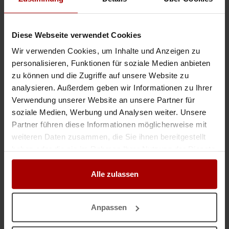
Premium-Gesuch
in 13581, Berlin
14.05.2026
Diese Webseite verwendet Cookies
Generalüberholung von Bussen, Lkw und Sonderfahrzeugen
Wir verwenden Cookies, um Inhalte und Anzeigen zu
Als deutscher Ansprechpartner vertreten wir ein international tätiges
personalisieren, Funktionen für soziale Medien anbieten
Unternehmen für die Instandsetzung, Modernisierung und technische
zu können und die Zugriffe auf unsere Website zu
Weiterentwicklung von Nutzfahrzeugen und Spezialfahrzeugen. L ..
analysieren. Außerdem geben wir Informationen zu Ihrer
Premium-Gesuch
in 70173, Stuttgart
10.06.2026
Verwendung unserer Website an unsere Partner für
soziale Medien, Werbung und Analysen weiter. Unsere
Maler & Lackierermeister als Konzessionsträger - Bundesweit
Partner führen diese Informationen möglicherweise mit
weiteren Daten zusammen, die Sie ihnen bereitgestellt
63073 Hessen - Offenbach Hallo, mit mir als technischen Betriebsleiter,
dürfen Sie folgende Gewerke gewerblich ausführen: - Malerarbeiten -
haben oder die sie im Rahmen Ihrer Nutzung der Dienste
Tapezierarbeiten - Lackierarbeiten - Trockenbaua ..
gesammelt haben.
Alle zulassen
Premium-Gesuch
in 63073, Offenbach
01.08.2026
Sanitär Fliesen Renovierung
Anpassen
Sehr geehrte Damen und Herren, wir sind ein SHK-Meisterbetrieb und
suchen neue Aufträge im Bereich Renovierung und Sanierung von