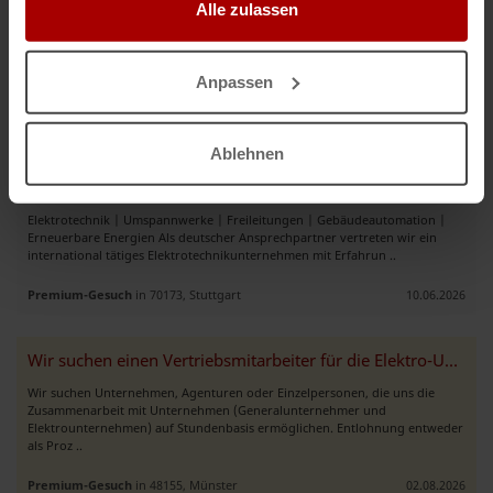
Alle zulassen
Montagebetrieb – Kabelrinnen – Kabelleitern – Elektrotrassen
Sehr geehrte Damen und Herren, wir sind ein erfahrenes Montageteam aus
dem Raum Tübingen und auf die Montage von Kabeltragsystemen nach
Anpassen
Plan oder LV spezialisiert. Aktuell haben wir freie Kapazi ..
Premium-Gesuch
in 72072, Tübingen
29.06.2026
Ablehnen
Elektrotechnik | Energieinfrastruktur | Gebäudeautomation
Elektrotechnik | Umspannwerke | Freileitungen | Gebäudeautomation |
Erneuerbare Energien Als deutscher Ansprechpartner vertreten wir ein
international tätiges Elektrotechnikunternehmen mit Erfahrun ..
Premium-Gesuch
in 70173, Stuttgart
10.06.2026
Wir suchen einen Vertriebsmitarbeiter für die Elektro-Untervergabe“
Wir suchen Unternehmen, Agenturen oder Einzelpersonen, die uns die
Zusammenarbeit mit Unternehmen (Generalunternehmer und
Elektrounternehmen) auf Stundenbasis ermöglichen. Entlohnung entweder
als Proz ..
Premium-Gesuch
in 48155, Münster
02.08.2026