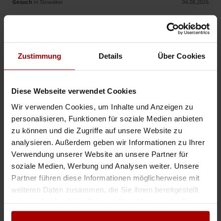
Gesuch
in Slowakei
04.08.2026
Elektro Installation
Willkommen auf meinem Profil! Ich bin ein zuverlässiger und erfahrener
Elektroinstallateur und biete Ihnen fachgerechte Elektroarbeiten mit hoher
Zustimmung
Details
Über Cookies
Qualität und Sorgfalt. Kundenzufriedenheit, Term ..
Gesuch
in 47506, Neukirchen-Vluyn
03.08.2026
Diese Webseite verwendet Cookies
Wir verwenden Cookies, um Inhalte und Anzeigen zu
Elektriker Subunternehmer gesucht?
personalisieren, Funktionen für soziale Medien anbieten
Sehr geehrte Damen und Herren, hiermit möchten wir Ihnen die Firma
zu können und die Zugriffe auf unsere Website zu
TatraMont s.r.o. vorstellen. Wir sind auf die Bereitstellung von
hochqualifizierten Elektrofachkräften für Bau- und Industrieproje ..
analysieren. Außerdem geben wir Informationen zu Ihrer
Verwendung unserer Website an unsere Partner für
Gesuch
in Slowakei
03.08.2026
soziale Medien, Werbung und Analysen weiter. Unsere
Partner führen diese Informationen möglicherweise mit
weiteren Daten zusammen, die Sie ihnen bereitgestellt
Weitere Premium-Gesuche
haben oder die sie im Rahmen Ihrer Nutzung der Dienste
gesammelt haben.