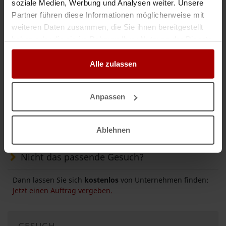
soziale Medien, Werbung und Analysen weiter. Unsere
Partner führen diese Informationen möglicherweise mit
weiteren Daten zusammen, die Sie ihnen bereitgestellt
Weitere Premium-Gesuche
haben oder die sie im Rahmen Ihrer Nutzung der Dienste
gesammelt haben.
Alle zulassen
Sicherheitsdienst Hessen – Flexible Lösungen für Schutz und Bewachung
Die MMS GmbH sucht Kooperationen als Nachunternehmer für
Objektschutz, Pfortendienst, Baustellenbewachung, Veranstaltungen und
Anpassen
Sonderdienste. Bis zu 15 Sicherheitsmitarbeiter verfügbar. ..
Premium-Gesuch
in 64807, Dieburg
04.08.2026
Ablehnen
Nicht das passende Gesuch?
Dann lassen Sie sich
kostenlos
von Unternehmen finden:
Jetzt einen Auftrag vergeben.
GESUCH