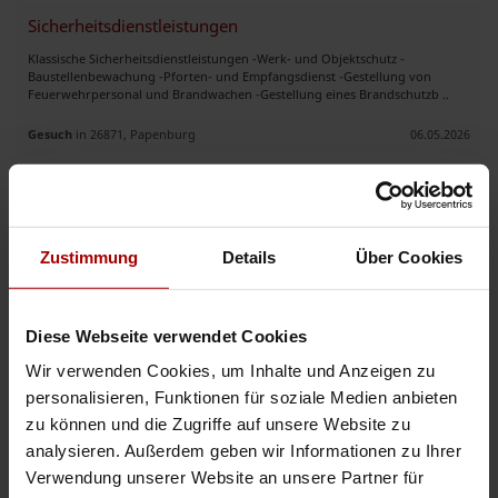
Sicherheitsdienstleistungen
Klassische Sicherheitsdienstleistungen -Werk- und Objektschutz -
Baustellenbewachung -Pforten- und Empfangsdienst -Gestellung von
Feuerwehrpersonal und Brandwachen -Gestellung eines Brandschutzb ..
Gesuch
in 26871, Papenburg
06.05.2026
Sicherheitsdienst & Detektei
Wir sind ein zuverlässiges Dienstleistungsunternehmen und bieten
professionelle Sicherheitsdienste sowie Gebäudereinigung aus einer Hand
Zustimmung
Details
Über Cookies
an. Unser Fokus liegt auf Qualität, Pünktlichkeit und Kunden ..
Gesuch
in 30853, Langenhagen
14.04.2026
Diese Webseite verwendet Cookies
Wir verwenden Cookies, um Inhalte und Anzeigen zu
Sicherheitsunternehmen sucht Auftraggeber
personalisieren, Funktionen für soziale Medien anbieten
Sehr geehrte Damen und Herren, Als neu gegründetes
zu können und die Zugriffe auf unsere Website zu
Sicherheitsunternehmen mit Sitz in Berlin bieten wir Ihnen professionelle
Sicherheitsdienstleistungen im Bereich Veranstaltungsschutz, Objektschut ..
analysieren. Außerdem geben wir Informationen zu Ihrer
Verwendung unserer Website an unsere Partner für
Gesuch
in 12359, Berlin
08.12.2025