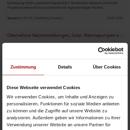
Umsetzung fehlen passende Kapazitäten? Bodenbach Network verbindet
Projektverantwortliche bundesweit mit eigenständigen Fachbe ..
Gesuch
in 61169, Friedberg (Hessen)
24.07.2026
Übernehme Netzanmeldungen, Solar, Wärmepumpen etc.
Sie suchen einen zuverlässigen Partner für die Netzanmeldung von
Photovoltaik Anlagen, Wärmepumpen etc. ? Ich führe Ihre
Netzanmeldungen effizient und professionell durch. Interessiert? Dann freu
..
Zustimmung
Details
Über Cookies
Gesuch
in 10115, Berlin
21.07.2026
PVE-Installationsdienstleistungen – Ihr Partner aus der Slowakei
Diese Webseite verwendet Cookies
Angebot für Subunternehmer-Montagearbeiten – Freiflächen-PV-Anlagen
Wir verwenden Cookies, um Inhalte und Anzeigen zu
Kurzprofil: Wir sind ein Montageteam mit langjähriger Erfahrung im Bau
von Freiflächen-Photovoltaikanlagen. Wir bieten mechani ..
personalisieren, Funktionen für soziale Medien anbieten
zu können und die Zugriffe auf unsere Website zu
Gesuch
in Slowakei
17.07.2026
analysieren. Außerdem geben wir Informationen zu Ihrer
Verwendung unserer Website an unsere Partner für