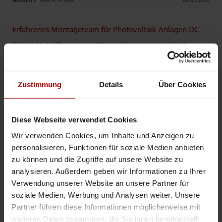
Erfahrenes Montageteam für Photovoltaik-Anlagen DC
Wir sind ein qualifiziertes und erfahrenes Montageteam und bieten
professionelle Unterstützung bei der Installation von Photovoltaik-Anlagen.
Unser Leistungsspektrum umfasst: Fachgerechte Montag ..
Gesuch
in 49577, Ankum
30.03.2026
Zustimmung
Details
Über Cookies
Weitere Premium-Gesuche
Diese Webseite verwendet Cookies
Wir verwenden Cookies, um Inhalte und Anzeigen zu
personalisieren, Funktionen für soziale Medien anbieten
Leistungsstarker PV-Montagepartner für DC-Montagen
zu können und die Zugriffe auf unsere Website zu
Wir sind ein erfahrenes Montageteam im Bereich Photovoltaik und
analysieren. Außerdem geben wir Informationen zu Ihrer
übernehmen deutschlandweit DC-Montagearbeiten für Privat-, Gewerbe-
und Industrieanlagen. Unsere Leistungen: Montage von Photovoltai ..
Verwendung unserer Website an unsere Partner für
soziale Medien, Werbung und Analysen weiter. Unsere
Premium-Gesuch
in 04158, Leipzig
03.08.2026
Partner führen diese Informationen möglicherweise mit
weiteren Daten zusammen, die Sie ihnen bereitgestellt