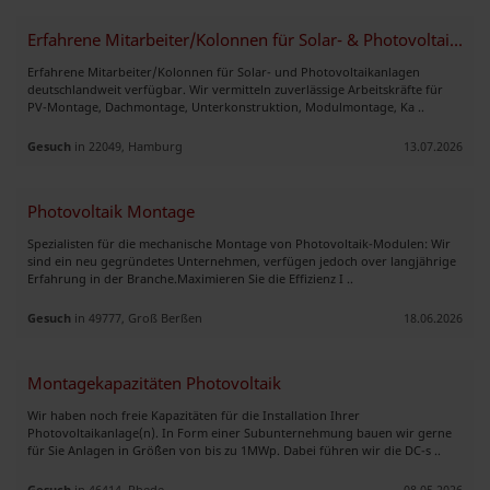
Erfahrene Mitarbeiter/Kolonnen für Solar- & Photovoltaikanlagen verfüg
Erfahrene Mitarbeiter/Kolonnen für Solar- und Photovoltaikanlagen
deutschlandweit verfügbar. Wir vermitteln zuverlässige Arbeitskräfte für
PV-Montage, Dachmontage, Unterkonstruktion, Modulmontage, Ka ..
Gesuch
in 22049, Hamburg
13.07.2026
Photovoltaik Montage
Spezialisten für die mechanische Montage von Photovoltaik-Modulen: Wir
sind ein neu gegründetes Unternehmen, verfügen jedoch over langjährige
Erfahrung in der Branche. ​Maximieren Sie die Effizienz I ..
Gesuch
in 49777, Groß Berßen
18.06.2026
Montagekapazitäten Photovoltaik
Wir haben noch freie Kapazitäten für die Installation Ihrer
Photovoltaikanlage(n). In Form einer Subunternehmung bauen wir gerne
für Sie Anlagen in Grö´ßen von bis zu 1MWp. Dabei führen wir die DC-s ..
Gesuch
in 46414, Rhede
08.05.2026