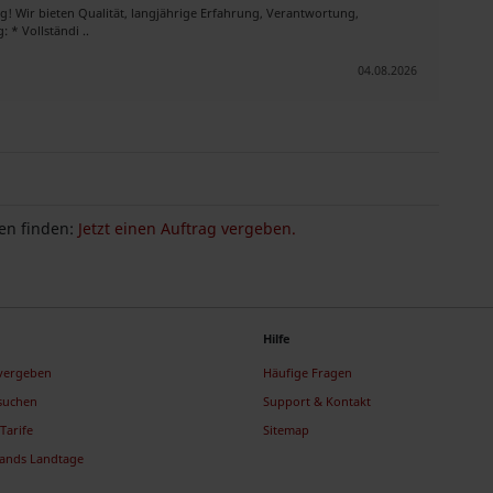
g! Wir bieten Qualität, langjährige Erfahrung, Verantwortung,
 * Vollständi ..
04.08.2026
n finden:
Jetzt einen Auftrag vergeben.
Hilfe
 vergeben
Häufige Fragen
suchen
Support & Kontakt
Tarife
Sitemap
lands Landtage