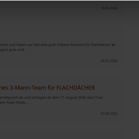
10.06.2026
hmen und haben zur Zeit eine gute 3-Mann-Kolonne für Flachdächer ab
 ganz gute und ..
09.01.2026
hrenes 3-Mann-Team für FLACHDÄCHER
d erfolgreich ab und verfügen ab dem 17. August 2026 über freie
Mann-Team (Subu ..
07.08.2026