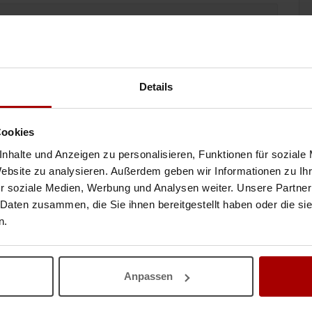
inen Auftrag vergeben
Details
Cookies
nhalte und Anzeigen zu personalisieren, Funktionen für soziale
Website zu analysieren. Außerdem geben wir Informationen zu I
n mit Hauptsitz in Österreich Selbst bin ich ein Deutscher
räge Im Bereich ..
r soziale Medien, Werbung und Analysen weiter. Unsere Partner
 Daten zusammen, die Sie ihnen bereitgestellt haben oder die s
12.06.2026
n.
Anpassen
schlägiger Erfahrung u zufriedenen Kunden im In u. Ausland. Bitumen u
gen sowie Sp ..