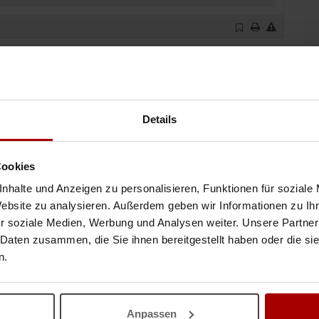
inen Auftrag vergeben
Details
Cookies
nhalte und Anzeigen zu personalisieren, Funktionen für soziale
räge
Website zu analysieren. Außerdem geben wir Informationen zu I
r soziale Medien, Werbung und Analysen weiter. Unsere Partner
n sowie einer Sauberen grossen Halle mit der Möglichkeite LKW-
en Auftraggeber es stehen ..
 Daten zusammen, die Sie ihnen bereitgestellt haben oder die s
n.
05.08.2026
Anpassen