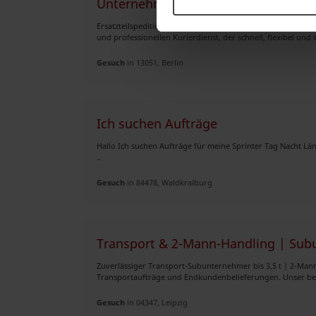
Unternehmen sucht Aufträge jeder A
Ersatzteilspedition I.C. – Ihr flexibler Partner für Kurier- 
und professionellen Kurierdienst, der schnell, flexibel und s
Gesuch
in 13051, Berlin
Ich suchen Aufträge
Hallo Ich suchen Aufträge für meine Sprinter Tag Nacht L
..
Gesuch
in 84478, Waldkraiburg
Transport & 2-Mann-Handling | Subu
Zuverlässiger Transport-Subunternehmer bis 3,5 t | 2-Man
Transportaufträge und Endkundenbelieferungen. Unser bevo
Gesuch
in 04347, Leipzig