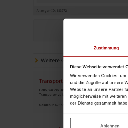
Anzeigen-ID: 183772
Jetzt e
Zustimmung
Weitere Gesuche
Diese Webseite verwendet 
Wir verwenden Cookies, um I
Transport Partner bis 3,5 sucht Auft
und die Zugriffe auf unsere 
Website an unsere Partner fü
Hallo, wir ein Unternehmen mit Sitz in Enkenbach Alsenbor
Transporter zu beladen oder zu entladen Suchen einen neu
möglicherweise mit weiteren
der Dienste gesammelt habe
Gesuch
in 67677, Enkenbach-Alsenborn
Ablehnen