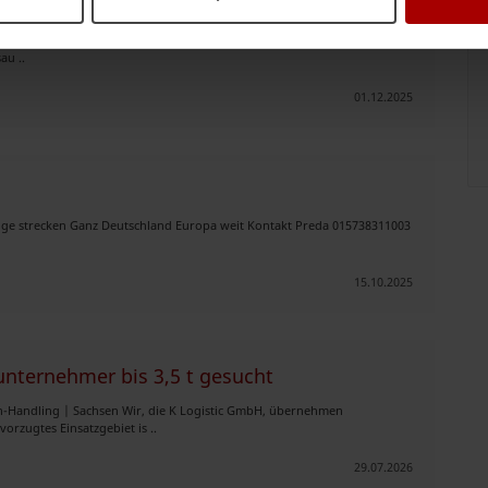
rt!
& Direktfahrten in Berlin und Deitschland Sie suchen einen zuverlässigen
au ..
01.12.2025
änge strecken Ganz Deutschland Europa weit Kontakt Preda 015738311003
15.10.2025
nternehmer bis 3,5 t gesucht
n-Handling | Sachsen Wir, die K Logistic GmbH, übernehmen
rzugtes Einsatzgebiet is ..
29.07.2026