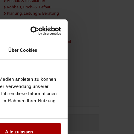
Ausbau & Installation
Rohbau, Hoch- & Tiefbau
Planung, Leitung & Beratung
Industrie, Gewerbe & Logistik
Industrie- & Gewerbebau
Industrielles Fachpersonal
Herstellung, Verarbeitung & Handel
Transport, Logistik & Verkehr
Über Cookies
Dienstleistungen & Services
Gebäude & Immobilien
Marketing, Vertrieb & Verkauf
Finanzen, Recht & Verwaltung
 Medien anbieten zu können
EDV, IT & Medien
hrer Verwendung unserer
Sicherheit, Events & Gastronomie
 führen diese Informationen
Vermittlung, Personal & Beratung
ie im Rahmen Ihrer Nutzung
JETZT REGISTRIEREN
Alle zulassen