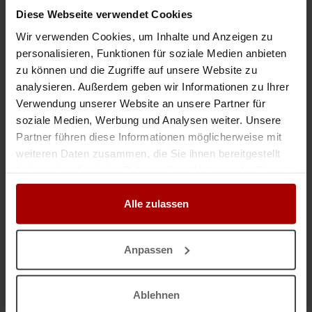
Such Transport und Kurier Aufträge bis 3,5t
Diese Webseite verwendet Cookies
R&E Transport ist Ihr zuverlässiger Partner für flexible und termingerechte
Wir verwenden Cookies, um Inhalte und Anzeigen zu
Transportlösungen. Wir sind spezialisiert auf den Transport von
personalisieren, Funktionen für soziale Medien anbieten
Kleingütern, allgemeinen Waren sowie Fahrzeugüberführungen i ..
zu können und die Zugriffe auf unsere Website zu
Gesuch
in 63667, Nidda
05.01.2026
analysieren. Außerdem geben wir Informationen zu Ihrer
Verwendung unserer Website an unsere Partner für
soziale Medien, Werbung und Analysen weiter. Unsere
Nicht das passende Gesuch?
Partner führen diese Informationen möglicherweise mit
weiteren Daten zusammen, die Sie ihnen bereitgestellt
Dann lassen Sie sich
kostenlos
von Unternehmen finden:
haben oder die sie im Rahmen Ihrer Nutzung der Dienste
Jetzt einen Auftrag vergeben.
gesammelt haben.
Alle zulassen
GESUCH
Anpassen
Anzeige merken
Anzeige drucken
Ablehnen