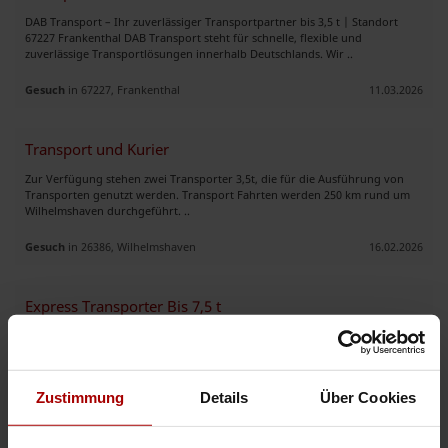
DAB Transport – Ihr zuverlässiger Transportpartner bis 3,5 t | Standort
67227 Frankenthal DAB Transport steht für schnelle, flexible und
zuverlässige Transportlösungen innerhalb Deutschlands. Wir ..
Gesuch
in 67227, Frankenthal
11.03.2026
Transport und Kurier
Zur Verfügung stehen zwei Transporter 3,5t, die für die Ausführung von
Transporten genutzt werden. Transport Fahrten werden 250 km rund um
Wilhelmshaven durchgeführt. ..
Gesuch
in 26386, Wilhelmshaven
16.02.2026
Express Transporter Bis 7,5 t
Wir bieten schnelle, zuverlässige und flexible Express-Transporte
europaweit an. Ob kurzfristige Direktfahrt oder geplante Lieferung – wir
bringen Ihre Ware sicher und termingerecht ans Ziel. ✅ ..
Zustimmung
Details
Über Cookies
Gesuch
in 99089, Erfurt
13.02.2026