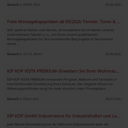
Gesuch
in 50969, Köln
05.08.2026
Freie Montagekapazitäten ab 09/2026: Fenster, Türen & VHF-Fassaden
Sehr geehrte Damen und Herren, ich kontaktiere Sie im Namen unseres
Unternehmens Tawash s.r.o., um Ihnen unsere qualifizierten
Montagekapazitäten für Ihre anstehenden Bauprojekte in Deutschland
anzub ..
Gesuch
in 10115, Berlin
05.08.2026
KIP KOP VISTA PREMIUM–Erweitern Sie Ihren Wohnraum das ganze Jahr über
KIP KOP VISTA PREMIUM verwandelt Pergolen, Balkone und Terrassen in
eine komfortable Erweiterung Ihres Zuhauses. Der elegante Schutz vor
Witterungseinflüssen sorgt für mehr Komfort, mehr Privatsphäre ..
Gesuch
in Österreich
30.07.2026
KIP KOP GmbH Industrietore für Industriehallen und Lager
Jede falsche Entscheidung bei der Wahl von Industrietoren kann die