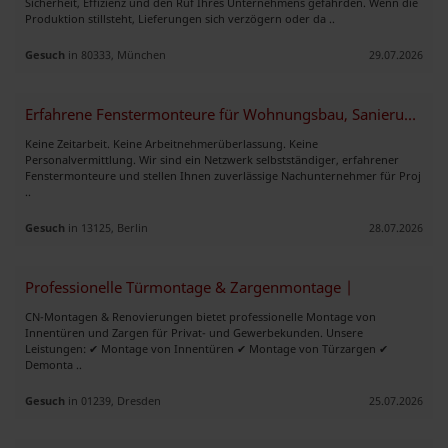
Sicherheit, Effizienz und den Ruf Ihres Unternehmens gefährden. Wenn die
Produktion stillsteht, Lieferungen sich verzögern oder da ..
Gesuch
in 80333, München
29.07.2026
Erfahrene Fenstermonteure für Wohnungsbau, Sanierung und Großprojekte
Keine Zeitarbeit. Keine Arbeitnehmerüberlassung. Keine
Personalvermittlung. Wir sind ein Netzwerk selbstständiger, erfahrener
Fenstermonteure und stellen Ihnen zuverlässige Nachunternehmer für Proj
..
Gesuch
in 13125, Berlin
28.07.2026
Professionelle Türmontage & Zargenmontage |
CN-Montagen & Renovierungen bietet professionelle Montage von
Innentüren und Zargen für Privat- und Gewerbekunden. Unsere
Leistungen: ✔ Montage von Innentüren ✔ Montage von Türzargen ✔
Demonta ..
Gesuch
in 01239, Dresden
25.07.2026