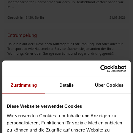
Montagearbeiten übernehmen wir gern. In Deutschland verteilt haben wir
Mi ..
Gesuch
in 13439, Berlin
21.05.2026
Entrümpelung
Hallo bin auf der Suche nach Aufträge für Entrümplung und oder auch für
Transport so wie Hausmeister Service. Suchen sie jemanden der ihre
Wohnung, Keller oder Garage ausräumt und sogar ordnungsgemäß ..
Gesuch
in 27576, Bremerhaven
10.05.2026
Alle Montage ab-Aufbau Umzüge und Entrümpelungen
Zustimmung
Details
Über Cookies
🚛 Unsere Leistungen: • Privatumzüge & Firmenumzüge • Büroumzüge •
Europaweite Transporte • Wohnungs-, Keller-, Dachboden- und
Garagenentrümpelung • Komplette Haushaltsauflösungen • Schnell ..
Diese Webseite verwendet Cookies
Gesuch
in 90431, Nürnberg
23.02.2026
Wir verwenden Cookies, um Inhalte und Anzeigen zu
personalisieren, Funktionen für soziale Medien anbieten
zu können und die Zugriffe auf unsere Website zu