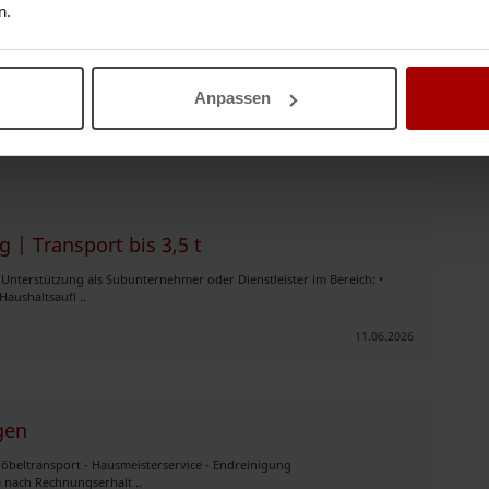
n.
ngen und Transporte aller Art. Ob privater Umzug,
Anpassen
 einzelner Möbelstücke – wir erledige ..
16.06.2026
| Transport bis 3,5 t
Unterstützung als Subunternehmer oder Dienstleister im Bereich: •
aushaltsaufl ..
11.06.2026
gen
öbeltransport - Hausmeisterservice - Endreinigung
 nach Rechnungserhalt ..