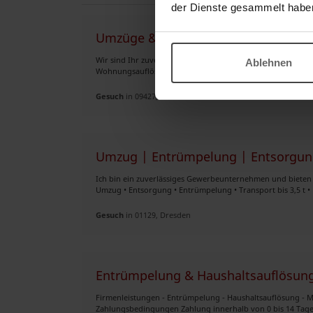
der Dienste gesammelt habe
Umzüge & Entrümplungen
Wir sind Ihr zuverlässiger Partner für Umzüge, Entrümpelu
Ablehnen
Wohnungsauflösung, Kellerentrümpelung oder der Transport
Gesuch
in 09427, Ehrenfriedersdorf
Umzug | Entrümpelung | Entsorgung 
Ich bin ein zuverlässiges Gewerbeunternehmen und bieten 
Umzug • Entsorgung • Entrümpelung • Transport bis 3,5 t • H
Gesuch
in 01129, Dresden
Entrümpelung & Haushaltsauflösun
Firmenleistungen - Entrümpelung - Haushaltsauflösung - M
Zahlungsbedingungen Zahlung innerhalb von 0 bis 14 Tage