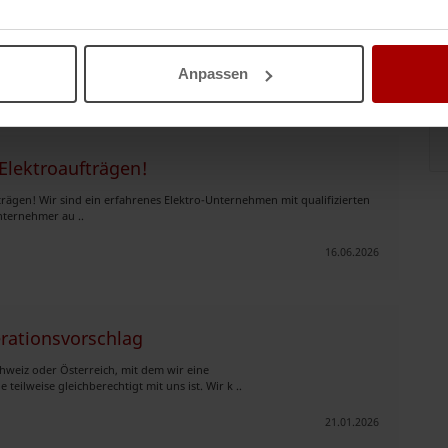
ionspartner im deutschsprachigen Raum, insbesondere:
ehmen Arbeitgeber aus Indus ..
Anpassen
22.06.2026
Elektroaufträgen!
rägen! Wir sind ein erfahrenes Elektro-Unternehmen mit qualifizierten
nternehmer au ..
16.06.2026
erationsvorschlag
hweiz oder Österreich, mit dem wir eine
ilweise gleichberechtigt mit uns ist. Wir k ..
21.01.2026