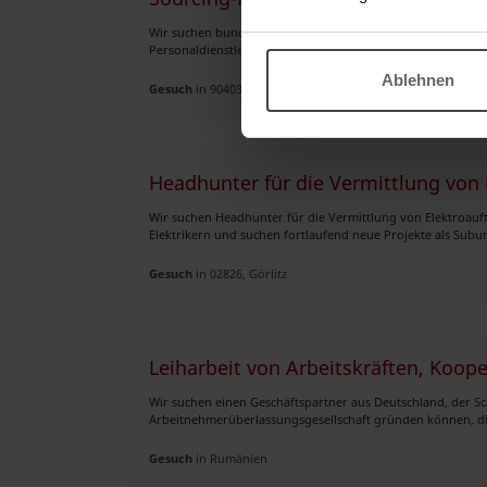
Wir suchen bundesweit langfristige strategische Kooperat
Personaldienstleister Personalvermittler Zeitarbeitsuntern
Ablehnen
Gesuch
in 90403, Nürnberg
Headhunter für die Vermittlung von 
Wir suchen Headhunter für die Vermittlung von Elektroauft
Elektrikern und suchen fortlaufend neue Projekte als Subu
Gesuch
in 02826, Görlitz
Leiharbeit von Arbeitskräften, Koop
Wir suchen einen Geschäftspartner aus Deutschland, der Sc
Arbeitnehmerüberlassungsgesellschaft gründen können, die te
Gesuch
in Rumänien