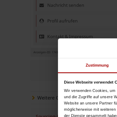
Nachricht senden
Profil aufrufen
Kontakt & Impressum
Anzeigen-ID: 174361
Zustimmung
Jetzt e
Diese Webseite verwendet 
Wir verwenden Cookies, um I
und die Zugriffe auf unsere 
Weitere Gesuche
Website an unsere Partner fü
möglicherweise mit weiteren
der Dienste gesammelt habe
Sourcing-Partner für Arbeitskräfte