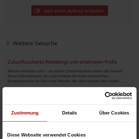
Jetzt einen Auftrag vergeben
Weitere Gesuche
Zukunftssicheres Webdesign von erfahrenen Profis
Märkte verändern sich – ein starker Internetauftritt sichert die Zukunft
Ihres Unternehmens. Von uns erhalten Sie einen verlässlichen
Komplettservice für Ihre neue Website. Wir übernehmen das visuelle ..
Gesuch
in 89312, Günzburg
03.08.2026
Logodesign erstellen lassen ✅ Logo ✅ Flyer ✅ Visitenkarten
Zustimmung
Details
Über Cookies
Sie sind auf der Suche nach einem einzigartigen Design, das im Gedächtnis
bleibt? Als erfahrener Grafikdesigner unterstütze ich Gründer,
Unternehmen und Privatpersonen dabei, ihre Marke perfekt zu prä ..
Diese Webseite verwendet Cookies