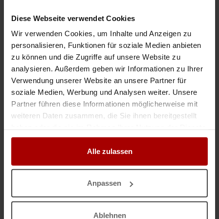
Gesuch
in 52511, Geilenkirchen
06.08.2026
Diese Webseite verwendet Cookies
Wir verwenden Cookies, um Inhalte und Anzeigen zu
Wir suchen Aufträge im Bereich Entkernung und Objekt Reinigung
personalisieren, Funktionen für soziale Medien anbieten
Wir sind ein zuverlässiger Betrieb aus Hemmoor und suchen neue
zu können und die Zugriffe auf unsere Website zu
Auftraggeber für Entkernungen, Baustellenreinigungen und Gartenpflege.
..
analysieren. Außerdem geben wir Informationen zu Ihrer
Verwendung unserer Website an unsere Partner für
Gesuch
in 21756, Osten
06.08.2026
soziale Medien, Werbung und Analysen weiter. Unsere
Partner führen diese Informationen möglicherweise mit
Subunternehmer AQUA-ELEKTRO Group GmbH
weiteren Daten zusammen, die Sie ihnen bereitgestellt
haben oder die sie im Rahmen Ihrer Nutzung der Dienste
Sehr geehrte Damen und Herren - Hallo Zusammen, ..
gesammelt haben.
Premium-Gesuch
in 02826, Görlitz
06.08.2026
Alle zulassen
Anpassen
Jetzt einen Auftrag vergeben
Ablehnen