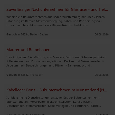
Zuverlässiger Nachunternehmer für Glasfaser - und Tiefbauprojekte.
Wir sind ein Bauunternehmen aus Baden-Württemberg mit über 7 Jahren
Erfahrung im Bereich Glasfaserverlegung, Kabel- und Rohrleitungsbau.
Unser Team besteht aus mehr als 20 qualifizierten Fachkräfte ..
Gesuch
in 76534, Baden-Baden
06.08.2026
Maurer-und Betonbauer
Ihre Aufgaben: * Ausführung von Maurer-, Beton- und Schalungsarbeiten
* Herstellung von Fundamenten, Wänden, Decken und Betonbauteilen *
Arbeiten nach Bauzeichnungen und Plänen * Sanierungs- und ..
Gesuch
in 53842, Troisdorf
06.08.2026
Kabelleger Boris – Subunternehmer im Münsterland (NRW)
Ich biete meine Dienstleistungen als zuverlässiger Subunternehmer im
Münsterland an: -Vorarbeiten Elektroinstallation: Kanäle fräsen,
Dosensenken, Stemmarbeiten, Kabel verlegen und einführen. -Sachk ..
Gesuch
in 59320, Ennigerloh
06.08.2026