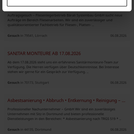
Wir suchen Fliesenlegearbeiten
Auftragsgesuch – Fliesenlegerbetrieb Bärali Systembau GmbH sucht neue
Aufträge im Bereich Fliesenarbeiten. Wir sind ein zuverlässiger und
qualitätsorientierter Fachbetrieb für Fliesen-, Platten- ..
Gesuch
in 79541, Lörrach
06.08.2026
SANITAR MONTEURE AB 17.08.2026
Ab dem 17.08.2026 steht uns ein erfahrenes Sanitärmonteure-Team zur
Verfügung. Die Herren verfügen über Deutschkenntnisse. Bei Interesse
stehen wir gerne für ein Gespräch zur Verfügung. ..
Gesuch
in 70173, Stuttgart
06.08.2026
Asbestsanierung • Abbruch • Entkernung • Reinigung – Zuverlässiger
Professioneller Nachunternehmer – GmbH Wir sind ein zuverlässiges
Unternehmen mit Sitz in Dortmund und bieten professionelle
Dienstleistungen in den Bereichen: * Asbestsanierung nach TRGS 519 * ..
Gesuch
in 44135, Dortmund
06.08.2026