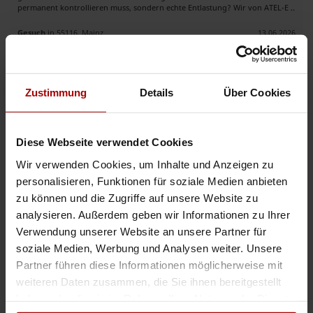
permanent kontrollieren muss, sondern echte Entlastung? Wir von ATEL-E ..
Gesuch
in 55116, Mainz
13.06.2026
Zuverlässiges Subunternehmen für Isolierarbeiten – freie Kapazitäten
Zustimmung
Details
Über Cookies
.. intreue, Flexibilität und hohe Qualitätsstandards. Unser Team verfügt
über praktische Erfahrung auf
Baustelle
n und unterstützt Projekte
zuverlässig und professionell. Wir übernehmen sowohl kleinere als auch ..
Diese Webseite verwendet Cookies
Gesuch
in 67141, Neuhofen
31.05.2026
Wir verwenden Cookies, um Inhalte und Anzeigen zu
personalisieren, Funktionen für soziale Medien anbieten
zu können und die Zugriffe auf unsere Website zu
Jetzt mit der Auftragsbank starten
analysieren. Außerdem geben wir Informationen zu Ihrer
Verwendung unserer Website an unsere Partner für
soziale Medien, Werbung und Analysen weiter. Unsere
Wir suchen 2 Gerüstbauer ab 02.06.2026
Partner führen diese Informationen möglicherweise mit
Auftragswert: VHB EUR
weiteren Daten zusammen, die Sie ihnen bereitgestellt
.. hkeit zwingend erforderlich Tätigkeiten: Errichten und Demontieren von
haben oder die sie im Rahmen Ihrer Nutzung der Dienste
Gerüsten Vorbereitung der
Baustelle
n Montage- und Demontagearbeiten