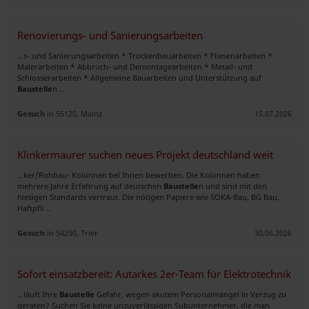
Renovierungs- und Sanierungsarbeiten
.. s- und Sanierungsarbeiten * Trockenbauarbeiten * Fliesenarbeiten *
Malerarbeiten * Abbruch- und Demontagearbeiten * Metall- und
Schlosserarbeiten * Allgemeine Bauarbeiten und Unterstützung auf
Baustelle
n ..
Gesuch
in 55120, Mainz
15.07.2026
Klinkermaurer suchen neues Projekt deutschland weit
.. ker/Rohbau- Kolonnen bei Ihnen bewerben. Die Kolonnen haben
mehrere Jahre Erfahrung auf deutschen
Baustelle
n und sind mit den
hiesigen Standards vertraut. Die nötigen Papiere wie SOKA-Bau, BG Bau,
Haftpfli ..
Gesuch
in 54290, Trier
30.06.2026
Sofort einsatzbereit: Autarkes 2er-Team für Elektrotechnik
.. läuft Ihre
Baustelle
Gefahr, wegen akutem Personalmangel in Verzug zu
geraten? Suchen Sie keine unzuverlässigen Subunternehmer, die man