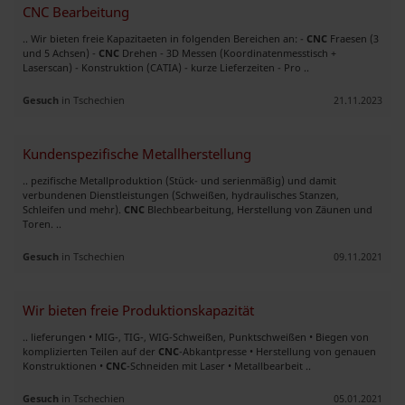
CNC Bearbeitung
.. Wir bieten freie Kapazitaeten in folgenden Bereichen an: -
CNC
Fraesen (3
und 5 Achsen) -
CNC
Drehen - 3D Messen (Koordinatenmesstisch +
Laserscan) - Konstruktion (CATIA) - kurze Lieferzeiten - Pro ..
Gesuch
in Tschechien
21.11.2023
Kundenspezifische Metallherstellung
.. pezifische Metallproduktion (Stück- und serienmäßig) und damit
verbundenen Dienstleistungen (Schweißen, hydraulisches Stanzen,
Schleifen und mehr).
CNC
Blechbearbeitung, Herstellung von Zäunen und
Toren. ..
Gesuch
in Tschechien
09.11.2021
Wir bieten freie Produktionskapazität
.. lieferungen • MIG-, TIG-, WIG-Schweißen, Punktschweißen • Biegen von
komplizierten Teilen auf der
CNC
-Abkantpresse • Herstellung von genauen
Konstruktionen •
CNC
-Schneiden mit Laser • Metallbearbeit ..
Gesuch
in Tschechien
05.01.2021