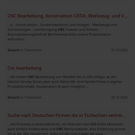
CNC Bearbeitung, Konstruktion CATIA, Werkzeug- und Vorrichtungsbau
.. n. - Konstruktion - Sondermaschinen und Anlagen - Werkzeuge und
Vorrichtungen - Lohnfertigung
CNC
Fraesen und Drehen -
Automatisierungstechnik Bei Interesse bitte unsere Praesentation
anfordern ..
Gesuch
in Tschechien
27.10.2020
Cnc bearbeitung
.. Wir bieten
CNC
Bearbeitung von Metallen bis zu 50% billiger an.Am
liebsten Grosse Serien,aber auch Kleine.Wir sind Familie Firma in eigener
Produktionshalle. Kooperation ist auch moeglich. ..
Gesuch
in Tschechien
20.10.2020
Suche nach Deutschen Firmen die in Tschechien vertreten werden möchten
.. elle Prozesse zu Automatisieren, mit Robotern wie ABB KUKA Mitsubishi
auch einfach kolaborative und
CNC
Manipulatoren. Also Erfahrung konnte
ich in der Zeit mitnehmen, sollte ich die nicht haben bei even ..