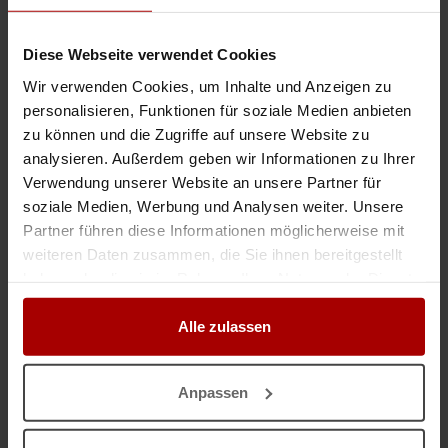
Gesuch
in Tschechien
23.01.2020
Diese Webseite verwendet Cookies
Wir verwenden Cookies, um Inhalte und Anzeigen zu
Angebot von selbständiges Fachpersonal in Stahlbau - Hallenbau
personalisieren, Funktionen für soziale Medien anbieten
.. ndige Montageteams - mehrere Schweißer (alle Schweißverfahren ),
zu können und die Zugriffe auf unsere Website zu
Schlosser,- Vorrichter ( ISO ),
CNC
Fachkräfte etc.- ( je nach Bedarf und
Anfrage ) - schnelle bearbeitung von Internationaler Aufträ ..
analysieren. Außerdem geben wir Informationen zu Ihrer
Verwendung unserer Website an unsere Partner für
Gesuch
in Tschechien
23.01.2020
soziale Medien, Werbung und Analysen weiter. Unsere
Partner führen diese Informationen möglicherweise mit
Wir suchen Firmen die Personal brauchen in Deutschland
weiteren Daten zusammen, die Sie ihnen bereitgestellt
haben oder die sie im Rahmen Ihrer Nutzung der Dienste
.. ißer, Schweißer alle Art 11.Facharbeiter –Metallbearbeitung, alle
Metallberufe, Schlosser, Monteur
CNC
- Fräser 12. Stahlbauer, Montage von
gesammelt haben.
Stahlhallen für Gewerbe 13. Maurer, Klinkermauer, Einschal ..
Alle zulassen
Gesuch
in Tschechien
14.02.2018
Anpassen
Personalangebot
.. Kunden sicherheitsüberprüftes Personal mit den folgenden