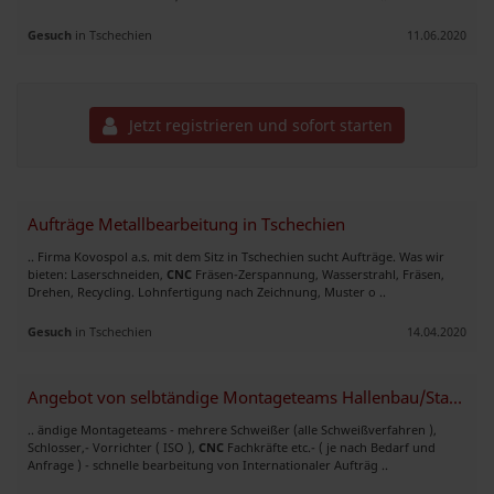
Gesuch
in Tschechien
11.06.2020
Jetzt registrieren und sofort starten
Aufträge Metallbearbeitung in Tschechien
.. Firma Kovospol a.s. mit dem Sitz in Tschechien sucht Aufträge. Was wir
bieten: Laserschneiden,
CNC
Fräsen-Zerspannung, Wasserstrahl, Fräsen,
Drehen, Recycling. Lohnfertigung nach Zeichnung, Muster o ..
Gesuch
in Tschechien
14.04.2020
Angebot von selbtändige Montageteams Hallenbau/Stahlbau
.. ändige Montageteams - mehrere Schweißer (alle Schweißverfahren ),
Schlosser,- Vorrichter ( ISO ),
CNC
Fachkräfte etc.- ( je nach Bedarf und
Anfrage ) - schnelle bearbeitung von Internationaler Aufträg ..