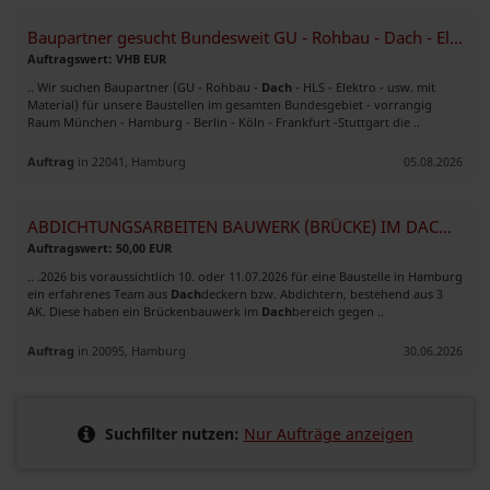
Baupartner gesucht Bundesweit GU - Rohbau - Dach - Elektro - HLS
Auftragswert: VHB EUR
.. Wir suchen Baupartner (GU - Rohbau -
Dach
- HLS - Elektro - usw. mit
Material) für unsere Baustellen im gesamten Bundesgebiet - vorrangig
Raum München - Hamburg - Berlin - Köln - Frankfurt -Stuttgart die ..
Auftrag
in 22041, Hamburg
05.08.2026
ABDICHTUNGSARBEITEN BAUWERK (BRÜCKE) IM DACHBEREICH - BITUMEN
Auftragswert: 50,00 EUR
.. .2026 bis voraussichtlich 10. oder 11.07.2026 für eine Baustelle in Hamburg
ein erfahrenes Team aus
Dach
deckern bzw. Abdichtern, bestehend aus 3
AK. Diese haben ein Brückenbauwerk im
Dach
bereich gegen ..
Auftrag
in 20095, Hamburg
30.06.2026
Suchfilter nutzen:
Nur Aufträge anzeigen