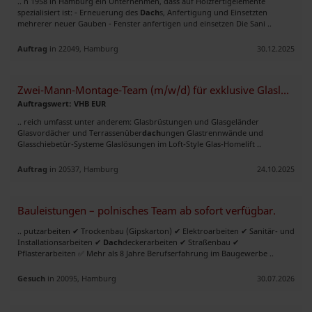
.. n 1958 in Hamburg ein Unternehmen, dass auf Holzfertigelemente
spezialisiert ist: - Erneuerung des
Dach
s, Anfertigung und Einsetzten
mehrerer neuer Gauben - Fenster anfertigen und einsetzen Die Sani ..
Auftrag
in 22049, Hamburg
30.12.2025
Zwei-Mann-Montage-Team (m/w/d) für exklusive Glaslösungen gesucht
Auftragswert: VHB EUR
.. reich umfasst unter anderem: Glasbrüstungen und Glasgeländer
Glasvordächer und Terrassenüber
dach
ungen Glastrennwände und
Glasschiebetür-Systeme Glaslösungen im Loft-Style Glas-Homelift ..
Auftrag
in 20537, Hamburg
24.10.2025
Bauleistungen – polnisches Team ab sofort verfügbar.
.. putzarbeiten ✔ Trockenbau (Gipskarton) ✔ Elektroarbeiten ✔ Sanitär- und
Installationsarbeiten ✔
Dach
deckerarbeiten ✔ Straßenbau ✔
Pflasterarbeiten ✅ Mehr als 8 Jahre Berufserfahrung im Baugewerbe ..
Gesuch
in 20095, Hamburg
30.07.2026