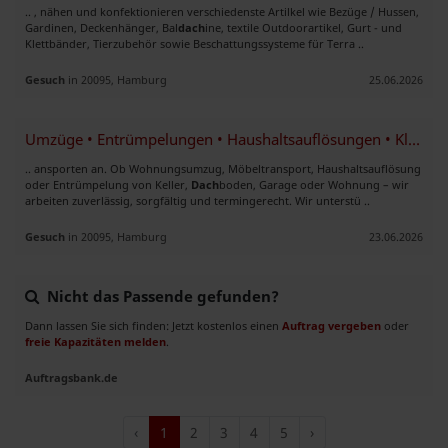
.. , nähen und konfektionieren verschiedenste Artilkel wie Bezüge / Hussen,
Gardinen, Deckenhänger, Bal
dach
ine, textile Outdoorartikel, Gurt - und
Klettbänder, Tierzubehör sowie Beschattungssysteme für Terra ..
Gesuch
in 20095, Hamburg
25.06.2026
Umzüge • Entrümpelungen • Haushaltsauflösungen • Kleintransporte
.. ansporten an. Ob Wohnungsumzug, Möbeltransport, Haushaltsauflösung
oder Entrümpelung von Keller,
Dach
boden, Garage oder Wohnung – wir
arbeiten zuverlässig, sorgfältig und termingerecht. Wir unterstü ..
Gesuch
in 20095, Hamburg
23.06.2026
Nicht das Passende gefunden?
Dann lassen Sie sich finden: Jetzt kostenlos einen
Auftrag vergeben
oder
freie Kapazitäten melden
.
Auftragsbank.de
‹
1
2
3
4
5
›