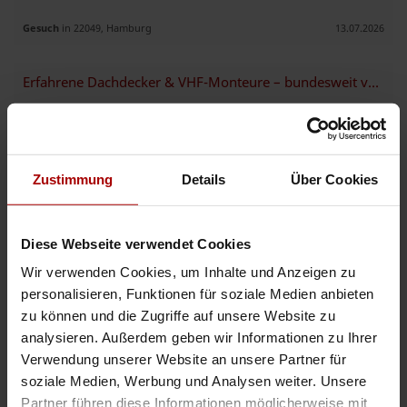
Gesuch
in 22049, Hamburg
13.07.2026
Erfahrene Dachdecker & VHF-Monteure – bundesweit verfügbar
.. Erfahrene
Dach
decker & VHF-Monteure – bundesweit verfügbar Wir
stellen kurzfristig qualifizierte
Dach
decker sowie Fachkräfte für
vorgehängte hinterlüftete Fassaden (VHF) zur Verfügung. ✔ Erfahre ..
Gesuch
in 20146, Hamburg
07.07.2026
Zustimmung
Details
Über Cookies
Diese Webseite verwendet Cookies
Jetzt mit der Auftragsbank starten
Wir verwenden Cookies, um Inhalte und Anzeigen zu
personalisieren, Funktionen für soziale Medien anbieten
zu können und die Zugriffe auf unsere Website zu
Dämmung mit PUR-Schaum
analysieren. Außerdem geben wir Informationen zu Ihrer
.. ierungen für Privat- und Gewerbekunden – bundesweit in ganz
Verwendung unserer Website an unsere Partner für
Deutschland. Unsere Leistungen: ✔
Dach
boden- und
Dach
dämmung ✔
soziale Medien, Werbung und Analysen weiter. Unsere
Wand- und Fassadendämmung ✔ Boden- und Deckendämmung ✔ Keller-
und Garag ..
Partner führen diese Informationen möglicherweise mit