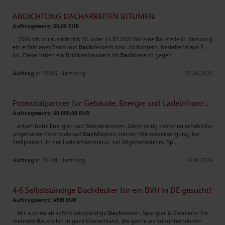
ABDICHTUNG DACHARBEITEN BITUMEN
Auftragswert: 50,00 EUR
.. .2026 bis voraussichtlich 10. oder 11.07.2026 für eine Baustelle in Hamburg
ein erfahrenes Team aus
Dach
deckern bzw. Abdichtern, bestehend aus 3
AK. Diese haben ein Brückenbauwerk im
Dach
bereich gegen ..
Auftrag
in 20095, Hamburg
22.06.2026
Potenzialpartner für Gebäude, Energie und Ladeinfrastruktur gesucht
Auftragswert: 60.000,00 EUR
.. erhaft hohe Energie- und Betriebskosten. Gleichzeitig bestehen erhebliche
ungenutzte Potenziale auf
Dach
flächen, bei der Wärmeversorgung, bei
Stellplätzen, in der Ladeinfrastruktur, bei Allgemeinstrom, Sp ..
Auftrag
in 20144, Hamburg
19.06.2026
4-6 Selbstständige Dachdecker für ein BVH in DE gesucht!
Auftragswert: VHB EUR
.. Wir suchen ab sofort selbständige
Dach
decker, Spengler & Zimmerer für
mehrere Baustellen in ganz Deutschland, die gerne als Subunternehmer