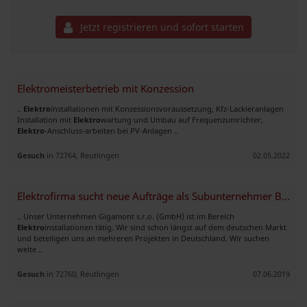
Jetzt registrieren und sofort starten
Elektromeisterbetrieb mit Konzession
..
Elektro
installationen mit Konzessionsvoraussetzung, Kfz-Lackieranlagen
Installation mit
Elektro
wartung und Umbau auf Frequenzumrichter,
Elektro
-Anschluss-arbeiten bei PV-Anlagen ..
Gesuch
in 72764, Reutlingen
02.05.2022
Elektrofirma sucht neue Aufträge als Subunternehmer Bundesweit
.. Unser Unternehmen Gigamont s.r.o. (GmbH) ist im Bereich
Elektro
installationen tätig. Wir sind schon längst auf dem deutschen Markt
und beteiligen uns an mehreren Projekten in Deutschland. Wir suchen
weite ..
Gesuch
in 72760, Reutlingen
07.06.2019