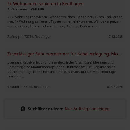
2x Wohnungen sanieren in Reutlingen
Auftragswert: VHB EUR
.. 1x Wohnung renovieren : Wände streichen, Boden neu, Türen und Zargen
neu. 1x Wohnung sanieren : Tapete runter,
elektro
neu, Wände verputzen
und streichen, Türen und Zargen neu, Bad neu, Boden neu. ..
Auftrag
in 72760, Reutlingen
17.12.2025
Zuverlässiger Subunternehmer für Kabelverlegung, Montage & PV-Montage
.. tungen: Kabelverlegung (ohne elektrische Anschlüsse) Montage und
Demontage PV-Modulmontage (ohne
Elektro
anschluss) Regalmontage
Küchenmontage (ohne
Elektro
- und Wasseranschlüsse) Möbelmontage
Transpor ..
Gesuch
in 72764, Reutlingen
01.07.2026
Suchfilter nutzen:
Nur Aufträge anzeigen