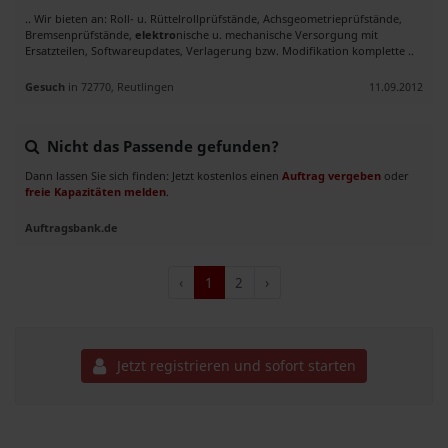
.. Wir bieten an: Roll- u. Rüttelrollprüfstände, Achsgeometrieprüfstände,
Bremsenprüfstände,
elektro
nische u. mechanische Versorgung mit
Ersatzteilen, Softwareupdates, Verlagerung bzw. Modifikation komplette ..
Gesuch
in 72770, Reutlingen
11.09.2012
Nicht das Passende gefunden?
Dann lassen Sie sich finden: Jetzt kostenlos einen
Auftrag vergeben
oder
freie Kapazitäten melden
.
Auftragsbank.de
‹
1
2
›
Jetzt registrieren und sofort starten