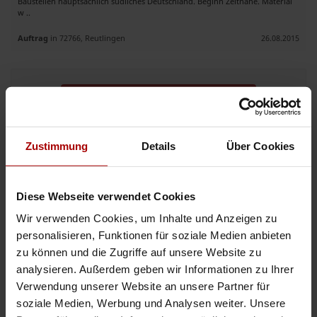
Baustellen hauptsächlich südliches Deutschland. Beginn Zeitnahe. Material
w ..
Auftrag
in 72766, Reutlingen
26.08.2015
Jetzt mit der Auftragsbank starten
Zustimmung
Details
Über Cookies
Elektrounternehmen
Auftragswert: VHB EUR
.. wir suchen Nachunternehmen für Servicedienstleistungen für den Aufbau
Diese Webseite verwendet Cookies
und die Betreuung von Kabelnetzen mit Fernsehen, Internet und Telefonie
via Breitbandkabel und multimedialen Diensten. Ihre Auf ..
Wir verwenden Cookies, um Inhalte und Anzeigen zu
personalisieren, Funktionen für soziale Medien anbieten
Auftrag
in 72768, Reutlingen
25.01.2015
zu können und die Zugriffe auf unsere Website zu
analysieren. Außerdem geben wir Informationen zu Ihrer
Elektromontage Team sucht neue Aufträge
Verwendung unserer Website an unsere Partner für
soziale Medien, Werbung und Analysen weiter. Unsere
.. Sehr geehrte Damen oder Herren, wir sind ein leistungsfähiges und
professionelles Team von
Elektro
monteuren. Im letztem Quartal von 2014