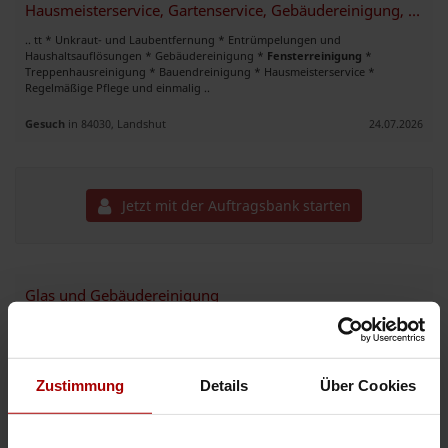
Hausmeisterservice, Gartenservice, Gebäudereinigung, Winterdienst
.. tt * Unkraut- und Laubentfernung * Entrümpelungen und
Haushaltsauflösungen * Gebäudereinigung *
Fensterreinigung
*
Treppenhausreinigung * Bauendreinigung * Hausmeisterservice *
Regelmäßige Pflege und einmalig ..
Gesuch
in 84030, Landshut
24.07.2026
Jetzt mit der Auftragsbank starten
Glas und Gebäudereinigung
.. sdienstleistungen mit viel Sorgfalt und Verantwortung an. Unsere
Leistungen: * Büroreinigung * Treppenhausreinigung * Glas- und
Fensterreinigung
* Praxis- und Gewerbereinigung * Grund- und
Unterhaltsreinigung ..
Zustimmung
Details
Über Cookies
Gesuch
in 47053, Duisburg
24.07.2026