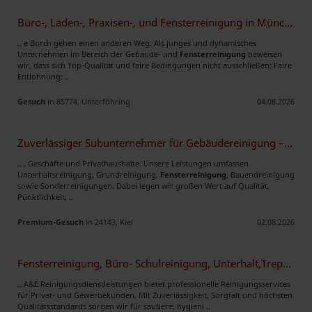
Büro-, Laden-, Praxisen-, und Fensterreinigung in München
.. e Borch gehen einen anderen Weg. Als junges und dynamisches
Unternehmen im Bereich der Gebäude- und
Fensterreinigung
beweisen
wir, dass sich Top-Qualität und faire Bedingungen nicht ausschließen: Faire
Entlohnung: ..
Gesuch
in 85774, Unterföhring
04.08.2026
Zuverlässiger Subunternehmer für Gebäudereinigung – Kiel & Umgebung
.. , Geschäfte und Privathaushalte. Unsere Leistungen umfassen
Unterhaltsreinigung, Grundreinigung,
Fensterreinigung
, Bauendreinigung
sowie Sonderreinigungen. Dabei legen wir großen Wert auf Qualität,
Pünktlichkeit, ..
Premium-Gesuch
in 24143, Kiel
02.08.2026
Fensterreinigung, Büro- Schulreinigung, Unterhalt,Treppenreinigung
.. A&E Reinigungsdienstleistungen bietet professionelle Reinigungsservices
für Privat- und Gewerbekunden. Mit Zuverlässigkeit, Sorgfalt und höchsten
Qualitätsstandards sorgen wir für saubere, hygieni ..