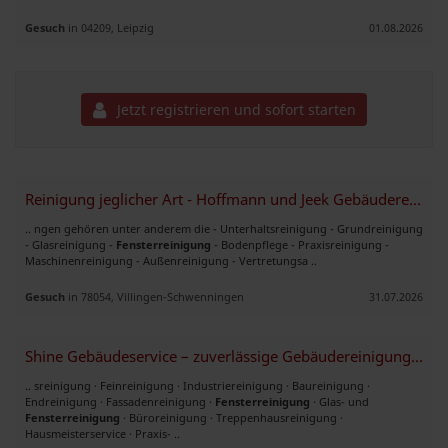
Gesuch
in 04209, Leipzig
01.08.2026
Jetzt registrieren und sofort starten
Reinigung jeglicher Art - Hoffmann und Jeek Gebäudereinigung
.. ngen gehören unter anderem die - Unterhaltsreinigung - Grundreinigung
- Glasreinigung -
Fensterreinigung
- Bodenpflege - Praxisreinigung -
Maschinenreinigung - Außenreinigung - Vertretungsa ..
Gesuch
in 78054, Villingen-Schwenningen
31.07.2026
Shine Gebäudeservice – zuverlässige Gebäudereinigung München Umgebung
.. sreinigung · Feinreinigung · Industriereinigung · Baureinigung ·
Endreinigung · Fassadenreinigung ·
Fensterreinigung
· Glas- und
Fensterreinigung
· Büroreinigung · Treppenhausreinigung ·
Hausmeisterservice · Praxis- ..