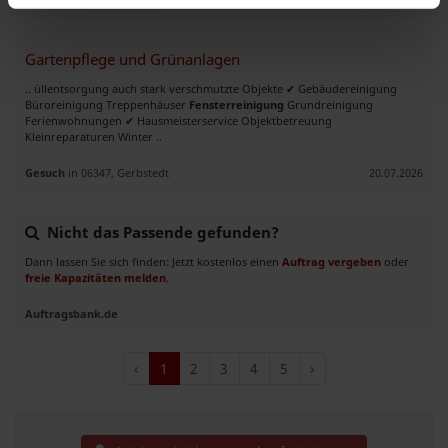
Gartenpflege und Grünanlagen
.. üllentsorgung auch stark verschmutzte Objekte ✔ Gebäudereinigung
Büroreinigung Treppenhäuser
Fensterreinigung
Grundreinigung
Ferienwohnungen ✔ Hausmeisterservice Objektbetreuung
Kleinreparaturen Winter ..
Gesuch
in 06347, Gerbstedt
20.07.2026
Nicht das Passende gefunden?
Dann lassen Sie sich finden: Jetzt kostenlos einen
Auftrag vergeben
oder
freie Kapazitäten melden
.
Auftragsbank.de
‹
1
2
3
4
5
›