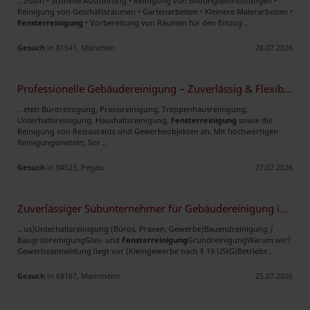
.. zision • Schnelle Ausführung • Reinigung von Bildungseinrichtungen •
Reinigung von Geschäftsräumen • Gartenarbeiten • Kleinere Malerarbeiten •
Fensterreinigung
• Vorbereitung von Räumen für den Einzug ..
Gesuch
in 81541, München
28.07.2026
Professionelle Gebäudereinigung – Zuverlässig & Flexibel Reinigungsser
.. eten Büroreinigung, Praxisreinigung, Treppenhausreinigung,
Unterhaltsreinigung, Haushaltsreinigung,
Fensterreinigung
sowie die
Reinigung von Restaurants und Gewerbeobjekten an. Mit hochwertigen
Reinigungsmitteln, Sor ..
Gesuch
in 04523, Pegau
27.07.2026
Zuverlässiger Subunternehmer für Gebäudereinigung im Raum Mannheim
.. us) ​Unterhaltsreinigung (Büros, Praxen, Gewerbe) ​Bauendreinigung /
Baugrobreinigung ​Glas- und
Fensterreinigung
​Grundreinigung ​Warum wir? ​
Gewerbeanmeldung liegt vor (Kleingewerbe nach § 19 UStG) ​Betriebs ..
Gesuch
in 68167, Mannheim
25.07.2026