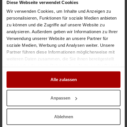
Diese Webseite verwendet Cookies
Gebäudereinigung – Zuverlässig, gründlich und flexibel
Wir verwenden Cookies, um Inhalte und Anzeigen zu
.. e Leistungen: Unterhaltsreinigung Büroreinigung Treppenhausreinigung
personalisieren, Funktionen für soziale Medien anbieten
Praxisreinigung Glas- und
Fensterreinigung
Bauendreinigung Ihre
Vorteile: Zuverlässige und termingerechte Ausführung Sorgfältige und ..
zu können und die Zugriffe auf unsere Website zu
analysieren. Außerdem geben wir Informationen zu Ihrer
Gesuch
in 47053, Duisburg
22.07.2026
Verwendung unserer Website an unsere Partner für
soziale Medien, Werbung und Analysen weiter. Unsere
Putzperle Gebäudereinigung
Partner führen diese Informationen möglicherweise mit
weiteren Daten zusammen, die Sie ihnen bereitgestellt
.. Ihrer Objekte werden. Unsere Leistungen: - Treppenhausreinigung -
Büroreinigung - Glas- und
Fensterreinigung
- Unterhaltsreinigung -
haben oder die sie im Rahmen Ihrer Nutzung der Dienste
Bauendreinigung - Grundreinigung Gerne erstellen wir Ihnen ein kosten ..
gesammelt haben.
Gesuch
in 75181, Pforzheim
22.07.2026
Alle zulassen
Bauendreinigung & Gebäudereinigung in Mannheim | Schnell • Gründlich •
Anpassen
.. gsübergabe oder Einzug ✔ Grundreinigung ✔ Büroreinigung ✔
Wohnungs- und Hausreinigung ✔
Fensterreinigung
✔
Treppenhausreinigung ✔ Individuelle Reinigungslösungen Warum wir? ✓
Ablehnen
Zuverlässig und p ..
Gesuch
in 68167, Mannheim
20.07.2026