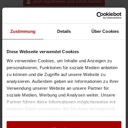
Jetzt registrieren und sofort starten
Regionale Aufträge & Firmen
Zustimmung
Details
Über Cookies
Glasreinigung in Hamburg
Glasreinigung in Bremen
Diese Webseite verwendet Cookies
Glasreinigung in Hannover
Wir verwenden Cookies, um Inhalte und Anzeigen zu
Glasreinigung in Schleswig-Holstein
personalisieren, Funktionen für soziale Medien anbieten
Aufträge & Firmen in Kiel
zu können und die Zugriffe auf unsere Website zu
Aufträge & Firmen für Glasreinigung
analysieren. Außerdem geben wir Informationen zu Ihrer
Verwendung unserer Website an unsere Partner für
soziale Medien, Werbung und Analysen weiter. Unsere
Das können Sie als Nächstes tun
Partner führen diese Informationen möglicherweise mit
weiteren Daten zusammen, die Sie ihnen bereitgestellt
Jetzt kostenlos freie Kapazitäten melden
haben oder die sie im Rahmen Ihrer Nutzung der Dienste
Jetzt kostenlos einen Auftrag vergeben
gesammelt haben.
Aufträge aller Branchen einsehen