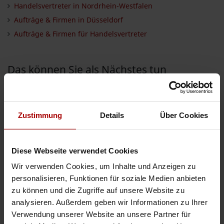
Handelsvertreter in Nordrhein-Westfalen
Aufträge & Firmen in Düsseldorf
Aufträge & Firmen für Handelsvertreter
Das können Sie als Nächstes tun
Jetzt kostenlos freie Kapazitäten melden
Jetzt kostenlos einen Auftrag vergeben
Zustimmung
Details
Über Cookies
Aufträge aller Branchen einsehen
Firmen aller Branchen einsehen
Diese Webseite verwendet Cookies
Wir verwenden Cookies, um Inhalte und Anzeigen zu
INSERIEREN
personalisieren, Funktionen für soziale Medien anbieten
zu können und die Zugriffe auf unsere Website zu
Auftrag vergeben
analysieren. Außerdem geben wir Informationen zu Ihrer
Auftrag suchen
Verwendung unserer Website an unsere Partner für