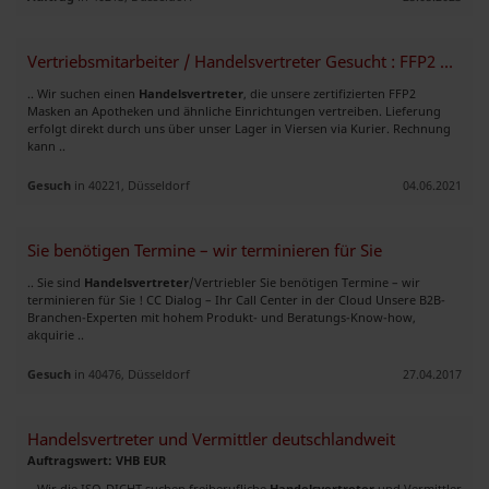
Vertriebsmitarbeiter / Handelsvertreter Gesucht : FFP2 Masken
.. Wir suchen einen
Handelsvertreter
, die unsere zertifizierten FFP2
Masken an Apotheken und ähnliche Einrichtungen vertreiben. Lieferung
erfolgt direkt durch uns über unser Lager in Viersen via Kurier. Rechnung
kann ..
Gesuch
in 40221, Düsseldorf
04.06.2021
Sie benötigen Termine – wir terminieren für Sie
.. Sie sind
Handelsvertreter
/Vertriebler Sie benötigen Termine – wir
terminieren für Sie ! CC Dialog – Ihr Call Center in der Cloud Unsere B2B-
Branchen-Experten mit hohem Produkt- und Beratungs-Know-how,
akquirie ..
Gesuch
in 40476, Düsseldorf
27.04.2017
Handelsvertreter und Vermittler deutschlandweit
Auftragswert: VHB EUR
.. Wir die ISO-DICHT suchen freiberufliche
Handelsvertreter
und Vermittler