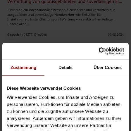
Vermittlung von gutausgebildeten und zuverlässigen Elektrikern
.. Wir sind ein internationaler Personaldienstleister und vermitteln gut
ausgebildete und zuverlässige
Handwerker
wie Elektriker für
Installationen, Instandhaltung und Wartung von elektrischen Anlagen.
Unsere Arbe ..
Gesuch
in 01277, Dresden
09.08.2024
Jetzt mit der Auftragsbank starten
Zustimmung
Details
Über Cookies
Handwerker Termine Frei
Diese Webseite verwendet Cookies
.. Wir sind ein Unternehmen mit mehrjähriger Erfahrung , wir suchen
Wir verwenden Cookies, um Inhalte und Anzeigen zu
Aufträge im Innenausbaubereich : Trockenbau, tapezieren,
Fußbodenaufbau, Laminat verlegen, Malerarbeiten u. s.w. Alle weiteren
personalisieren, Funktionen für soziale Medien anbieten
Frag ..
zu können und die Zugriffe auf unsere Website zu
Gesuch
in 01309, Dresden
03.03.2024
analysieren. Außerdem geben wir Informationen zu Ihrer
Verwendung unserer Website an unsere Partner für