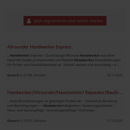
Jetzt registrieren und sofort starten
Allrounder Handwerker Express .
..
Handwerker
Express – Zuverlässige Allround-
Handwerker
aus einer
Hand Wir bieten professionelle und flexible
Handwerker
-Dienstleistungen
für Privat- und Geschäftskunden an. Schnell, sauber und zuverlässig – a ..
Gesuch
in 01189, Dresden
29.12.2025
Handwerker/Allrounder/Hausmeister/ Reparatur/Baufirma
.. ende Dienstleistungen zu günstigen Preisen an: ~ kostenlose Beratung
und Besichtigungen ~ •
Handwerker
tätigkeiten • Sanierungsarbeiten •
Haus- und Gartenpflege • Grünanlagenpflege • Entrümpe ..
Gesuch
in 01277, Dresden
17.12.2025