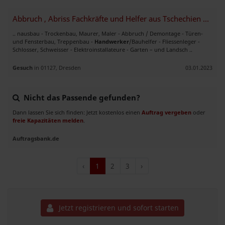
Abbruch , Abriss Fachkräfte und Helfer aus Tschechien und Polen
.. nausbau - Trockenbau, Maurer, Maler - Abbruch / Demontage - Türen-
und Fensterbau, Treppenbau -
Handwerker
/Bauhelfer - Fliessenleger -
Schlosser, Schweisser - Elektroinstallateure - Garten – und Landsch ..
Gesuch
in 01127, Dresden
03.01.2023
Nicht das Passende gefunden?
Dann lassen Sie sich finden: Jetzt kostenlos einen
Auftrag vergeben
oder
freie Kapazitäten melden
.
Auftragsbank.de
‹
1
2
3
›
Jetzt registrieren und sofort starten