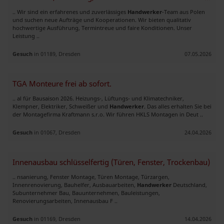
.. Wir sind ein erfahrenes und zuverlässiges
Handwerker
-Team aus Polen
und suchen neue Aufträge und Kooperationen. Wir bieten qualitativ
hochwertige Ausführung, Termintreue und faire Konditionen. Unser
Leistung ..
Gesuch
in 01189, Dresden
07.05.2026
TGA Monteure frei ab sofort.
.. al für Bausaison 2026. Heizungs-, Lüftungs- und Klimatechniker,
Klempner, Elektriker, Schweißer und
Handwerker
. Das alles erhalten Sie bei
der Montagefirma Kraftmann s.r.o. Wir führen HKLS Montagen in Deut ..
Gesuch
in 01067, Dresden
24.04.2026
Innenausbau schlüsselfertig (Türen, Fenster, Trockenbau)
.. nsanierung, Fenster Montage, Türen Montage, Türzargen,
Innenrenovierung, Bauhelfer, Ausbauarbeiten,
Handwerker
Deutschland,
Subunternehmer Bau, Bauunternehmen, Bauleistungen,
Renovierungsarbeiten, Innenausbau F ..
Gesuch
in 01169, Dresden
14.04.2026