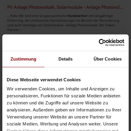
PV Anlage Photovoltaik. Solarmodule - Anlage Photovoltaik montage.
.. Hallo Wir sind eine Gruppe polnische
Handwerker
mit langjähriger
Erfahrung, die umfassende Dienstleistungen im Bereich der Renovierung
und auch montage von Solarmodule - Anlage Photovoltaik. Wir haben
Partner ..
Gesuch
in 59555, Lippstadt
17.09.2023
Nicht das Passende gefunden?
Zustimmung
Details
Über Cookies
Dann lassen Sie sich finden: Jetzt kostenlos einen
Auftrag vergeben
oder
freie Kapazitäten melden
.
Diese Webseite verwendet Cookies
Auftragsbank.de
Wir verwenden Cookies, um Inhalte und Anzeigen zu
personalisieren, Funktionen für soziale Medien anbieten
zu können und die Zugriffe auf unsere Website zu
Jetzt registrieren und sofort starten
analysieren. Außerdem geben wir Informationen zu Ihrer
Verwendung unserer Website an unsere Partner für
soziale Medien, Werbung und Analysen weiter. Unsere
Partner führen diese Informationen möglicherweise mit