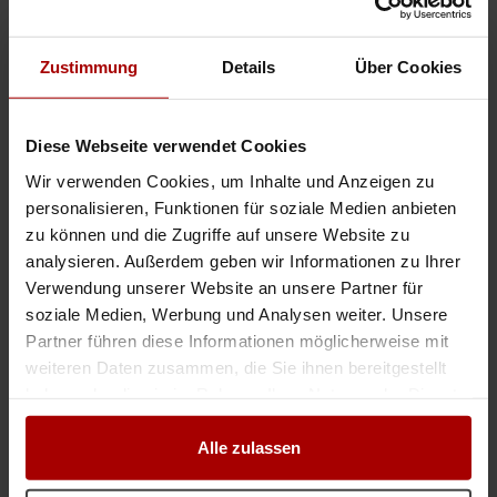
Hausmeister in Essen
Hausmeister in Oberhausen
Zustimmung
Details
Über Cookies
Hausmeister in Gelsenkirchen
Hausmeister in Herne
Hausmeister in Landkreis Düren
Diese Webseite verwendet Cookies
Aufträge & Firmen in Düren
Wir verwenden Cookies, um Inhalte und Anzeigen zu
Aufträge & Firmen für Hausmeister
personalisieren, Funktionen für soziale Medien anbieten
zu können und die Zugriffe auf unsere Website zu
analysieren. Außerdem geben wir Informationen zu Ihrer
Das können Sie als Nächstes tun
Verwendung unserer Website an unsere Partner für
soziale Medien, Werbung und Analysen weiter. Unsere
Jetzt kostenlos freie Kapazitäten melden
Partner führen diese Informationen möglicherweise mit
Jetzt kostenlos einen Auftrag vergeben
weiteren Daten zusammen, die Sie ihnen bereitgestellt
Aufträge aller Branchen einsehen
haben oder die sie im Rahmen Ihrer Nutzung der Dienste
Firmen aller Branchen einsehen
gesammelt haben.
Alle zulassen
INSERIEREN