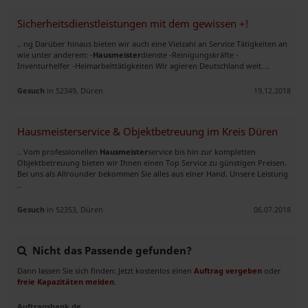
Sicherheitsdienstleistungen mit dem gewissen +!
.. ng Darüber hinaus bieten wir auch eine Vielzahl an Service Tätigkeiten an
wie unter anderem: -
Hausmeister
dienste -Reinigungskräfte -
Inventurhelfer -Heimarbeittätigkeiten Wir agieren Deutschland weit. ..
Gesuch
in 52349, Düren
19.12.2018
Hausmeisterservice & Objektbetreuung im Kreis Düren
.. Vom professionellen
Hausmeister
service bis hin zur kompletten
Objektbetreuung bieten wir Ihnen einen Top Service zu günstigen Preisen.
Bei uns als Allrounder bekommen Sie alles aus einer Hand. Unsere Leistung
..
Gesuch
in 52353, Düren
06.07.2018
Nicht das Passende gefunden?
Dann lassen Sie sich finden: Jetzt kostenlos einen
Auftrag vergeben
oder
freie Kapazitäten melden
.
Auftragsbank.de