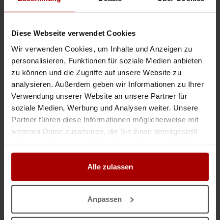
Aufträge & Firmen in Landkreis Stormarn
Aufträge & Firmen in Schleswig-Holstein
Diese Webseite verwendet Cookies
Wir verwenden Cookies, um Inhalte und Anzeigen zu
Das können Sie als Nächstes tun
personalisieren, Funktionen für soziale Medien anbieten
zu können und die Zugriffe auf unsere Website zu
Jetzt kostenlos freie Kapazitäten melden
analysieren. Außerdem geben wir Informationen zu Ihrer
Jetzt kostenlos einen Auftrag vergeben
Verwendung unserer Website an unsere Partner für
Aufträge aller Branchen einsehen
soziale Medien, Werbung und Analysen weiter. Unsere
Firmen aller Branchen einsehen
Partner führen diese Informationen möglicherweise mit
weiteren Daten zusammen, die Sie ihnen bereitgestellt
haben oder die sie im Rahmen Ihrer Nutzung der Dienste
gesammelt haben.
INSERIEREN
Alle zulassen
Auftrag vergeben
Auftrag suchen
Anpassen