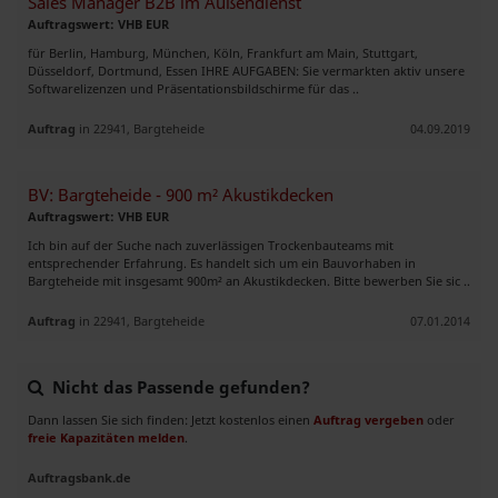
Sales Manager B2B im Außendienst
Auftragswert: VHB EUR
für Berlin, Hamburg, München, Köln, Frankfurt am Main, Stuttgart,
Düsseldorf, Dortmund, Essen IHRE AUFGABEN: Sie vermarkten aktiv unsere
Softwarelizenzen und Prä­sen­ta­tions­bild­schir­me für das ..
Auftrag
in 22941, Bargteheide
04.09.2019
BV: Bargteheide - 900 m² Akustikdecken
Auftragswert: VHB EUR
Ich bin auf der Suche nach zuverlässigen Trockenbauteams mit
entsprechender Erfahrung. Es handelt sich um ein Bauvorhaben in
Bargteheide mit insgesamt 900m² an Akustikdecken. Bitte bewerben Sie sic ..
Auftrag
in 22941, Bargteheide
07.01.2014
Nicht das Passende gefunden?
Dann lassen Sie sich finden: Jetzt kostenlos einen
Auftrag vergeben
oder
freie Kapazitäten melden
.
Auftragsbank.de