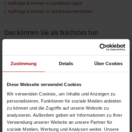
Aufträge & Firmen in Landkreis Lippe
Aufträge & Firmen in Nordrhein-Westfalen
Das können Sie als Nächstes tun
Jetzt kostenlos freie Kapazitäten melden
Jetzt kostenlos einen Auftrag vergeben
Aufträge aller Branchen einsehen
Zustimmung
Details
Über Cookies
Firmen aller Branchen einsehen
Diese Webseite verwendet Cookies
INSERIEREN
Wir verwenden Cookies, um Inhalte und Anzeigen zu
personalisieren, Funktionen für soziale Medien anbieten
Auftrag vergeben
zu können und die Zugriffe auf unsere Website zu
Auftrag suchen
analysieren. Außerdem geben wir Informationen zu Ihrer
Verwendung unserer Website an unsere Partner für
soziale Medien, Werbung und Analysen weiter. Unsere