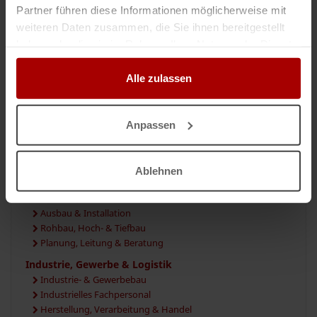
Partner führen diese Informationen möglicherweise mit
TYPUS
weiteren Daten zusammen, die Sie ihnen bereitgestellt
haben oder die sie im Rahmen Ihrer Nutzung der Dienste
Aufträge
gesammelt haben.
Gesuche
Alle zulassen
Premium
Anpassen
KATEGORIEN
Ablehnen
Handwerk, Haus & Bau
Ausbau & Installation
Rohbau, Hoch- & Tiefbau
Planung, Leitung & Beratung
Industrie, Gewerbe & Logistik
Industrie- & Gewerbebau
Industrielles Fachpersonal
Herstellung, Verarbeitung & Handel