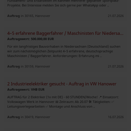
Fundament- und Erdarbeiten im Rahmen mehrerer geplanter Sportplatz-
Projekte. Bei Interesse melden Sie sich gerne per WhatsApp oder ..
Auftrag
in 30165, Hannover
21.07.2026
4–5 erfahrene Baggerfahrer / Maschinisten für Niedersachsen gesucht
Auftragswert: 500.000,00 EUR
Für ein langfristiges Bauvorhaben in Niedersachsen (Deutschland) suchen
wir zum nächstmöglichen Zeitpunkt 4–5 erfahrene, deutschsprachige
Maschinisten / Baggerfahrer. Anforderungen: Erfahrung mi ..
Auftrag
in 30159, Hannover
21.07.2026
2 Industrieelektriker gesucht - Auftrag in VW Hanower
Auftragswert: VHB EUR
AUFTRAG für 2 Elektriker (1x mit DE) - 60 STUNDEN/Woche! 📍 Einsatzort:
Volkswagen Werk in Hannover 📅 Zeitraum: Ab 20.07 🛠️ Tätigkeiten: ✅
Leitungsverlegearbeiten ✅ Montage und Anschluss von ..
Auftrag
in 30419, Hannover
16.07.2026