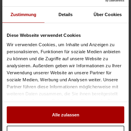
Ob Garten-, Landschafts- oder Pflasterarbeiten – unsere GaLa-Bauer
bringen Struktur, Gestaltung und Präzision in jedes Projekt in Hannover.
Arthemos-Teams übernehmen Pflasterarbeiten, Erdbau, Entwäss ..
Zustimmung
Details
Über Cookies
Gesuch
in 30159, Hannover
22.07.2026
Diese Webseite verwendet Cookies
Elektriker-Engpass? Wir liefern Fachkräfte.
Wir verwenden Cookies, um Inhalte und Anzeigen zu
Verzögern fehlende Fachkräfte Ihre Projekte? ATEL Elektrotechnik stellt
personalisieren, Funktionen für soziale Medien anbieten
Ihnen zertifizierte slowakische Elektrotechniker mit Praxiserfahrung in
Deutschland zur Seite – flexibel, termingerecht und im R ..
zu können und die Zugriffe auf unsere Website zu
analysieren. Außerdem geben wir Informationen zu Ihrer
Gesuch
in 30159, Hannover
22.07.2026
Verwendung unserer Website an unsere Partner für
soziale Medien, Werbung und Analysen weiter. Unsere
Gebäudereinigung
Partner führen diese Informationen möglicherweise mit
Sehr geehrte Damen und Herren, wir bieten Ihnen verlässliche
weiteren Daten zusammen, die Sie ihnen bereitgestellt
Unterstützung für Ihre Objekte in der Region Hannover (+ 50 km Radius).
haben oder die sie im Rahmen Ihrer Nutzung der Dienste
Eckdaten zu unserem Betrieb: Teamgröße: ca. 30 erfahrene ..
gesammelt haben.
Gesuch
in 30161, Hannover
16.07.2026
Alle zulassen
Schokoladen aus Ungarn