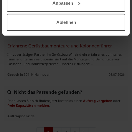
Anpassen
Sehr Geehrte Damen und Herren! Ich suche nach Deutschen Kunden und
Markt zu unserem Ungarischen Schokoladen. Wir sind ein ungarischer
Schokoladenhersteller und haben unsere Geschäftstätigkeit ..
Ablehnen
Gesuch
in 30167, Hannover
13.07.2026
Erfahrene Gerüstbaumonteure und Kolonnenführer
Ihr zuverlässiger Partner im Gerüstbau Wir sind ein erfahrenes polnisches
Familienunternehmen, spezialisiert auf die Montage und Demontage von
Fassaden- und Industriegerüsten. Unsere Leistungen: ..
Gesuch
in 30419, Hannover
08.07.2026
Nicht das Passende gefunden?
Dann lassen Sie sich finden: Jetzt kostenlos einen
Auftrag vergeben
oder
freie Kapazitäten melden
.
Auftragsbank.de