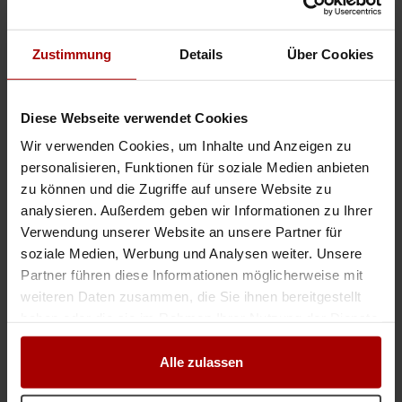
Zustimmung
Details
Über Cookies
Jetzt registrieren und sofort starten
Diese Webseite verwendet Cookies
Wir verwenden Cookies, um Inhalte und Anzeigen zu
Regionale Aufträge & Firmen
personalisieren, Funktionen für soziale Medien anbieten
Bau in Niebüll
zu können und die Zugriffe auf unsere Website zu
analysieren. Außerdem geben wir Informationen zu Ihrer
Verwendung unserer Website an unsere Partner für
Aufträge & Firmen in der Nähe
soziale Medien, Werbung und Analysen weiter. Unsere
Partner führen diese Informationen möglicherweise mit
Aufträge & Firmen in Sylt
weiteren Daten zusammen, die Sie ihnen bereitgestellt
Aufträge & Firmen in Husum
haben oder die sie im Rahmen Ihrer Nutzung der Dienste
Aufträge & Firmen in Flensburg
gesammelt haben.
Aufträge & Firmen in Schleswig
Alle zulassen
Aufträge & Firmen in Büsum