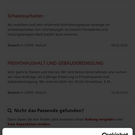
Schweissarbeiten
Als mobillere und sehr erfahrene Rohrleitungsbauer erledige ich
schweissarbeiten fon rohrleitungen im bereich Fernwärme und
heizungsanlagen.Nach bedarf auch isolieren. ..
Gesuch
in 25899, Niebüll
08.03.2020
PRIVATHAUSHALT UND GEBÄUDEREINIGUNG
Sehr geehrte Damen und Herren, Wir sind kleine Unternehmen und suchen
wir neue Aufträge ,als 5 Jährige Erfahrung in Privathaushalt und
Gebäudereinigung. Wir sind von 8Uhr bis 18 Uhr Erreichbar. E-M ..
Gesuch
in 25899, Niebüll
16.06.2019
Nicht das Passende gefunden?
Dann lassen Sie sich finden: Jetzt kostenlos einen
Auftrag vergeben
oder
freie Kapazitäten melden
.
Auftragsbank.de