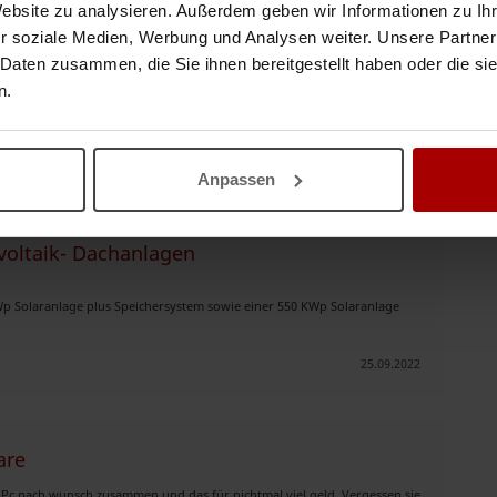
Website zu analysieren. Außerdem geben wir Informationen zu I
icht mit Schleifg ..
r soziale Medien, Werbung und Analysen weiter. Unsere Partner
07.07.2023
 Daten zusammen, die Sie ihnen bereitgestellt haben oder die s
n.
halten?
Suchauftrag speichern
Anpassen
oltaik- Dachanlagen
Wp Solaranlage plus Speichersystem sowie einer 550 KWp Solaranlage
25.09.2022
are
Pc nach wunsch zusammen und das für nichtmal viel geld. Vergessen sie