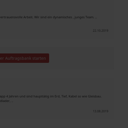
ertrauensvolle Arbeit. Wir sind ein dynamisches , junges Team. ..
22.10.2019
der Auftragsbank starten
pp 4 Jahren und sind haupttätig im Erd, Tief, Kabel so wie Gleisbau.
lader, ..
13.08.2019