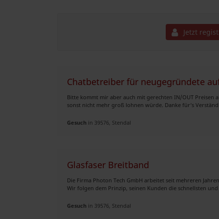
Jetzt regis
Chatbetreiber für neugegründete a
Bitte kommt mir aber auch mit gerechten IN/OUT Preisen all
sonst nicht mehr groß lohnen würde. Danke für‘s Verständni
Gesuch
in 39576, Stendal
Glasfaser Breitband
Die Firma Photon Tech GmbH arbeitet seit mehreren Jahren
Wir folgen dem Prinzip, seinen Kunden die schnellsten und 
Gesuch
in 39576, Stendal