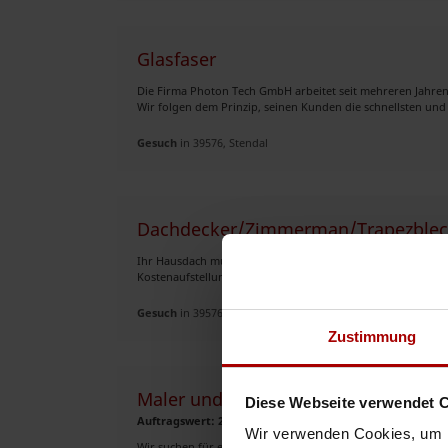
Glasfaser
Die Firma Photon Tech GmbH arbeitet seit mehreren Jahren
Wir folgen dem Prinzip, seinen Kunden die schnellsten und 
Gesuch
in 39576, Stendal
Dachdecker/Zimmerman/Trapezblec
Ihr Hausdach muss erneuert werden? Dann rufen oder schre
Kostenaufstellung. Achtung! Wir haben noch Termine frei Te
Gesuch
in 39576, Stendal
Zustimmung
Maler und Spachtelarbeiten
Diese Webseite verwendet 
Auftragswert: 25.000,00 EUR
Wir verwenden Cookies, um I
Wir suchen für ein BV in Stendal erfahrene Nachunternehme