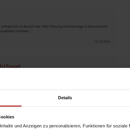
 erfolgreich im Bereich der LWL-Planung und Montage in Deutschland.
qualitativ hochwer ..
19.10.2024
h/Ziegel
iben Sie uns an. Wir erstellen Ihnen ein Angebot sowie eine genaue
lefonis ..
22.07.2023
Details
Cookies
nhalte und Anzeigen zu personalisieren, Funktionen für soziale
r im Bereich Malerarbeiten. Auszug Leistungen: - ca. 1000 m²