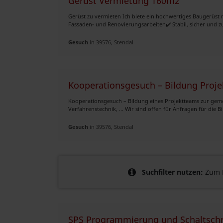
Gerüst Vermietung 160m2
Gerüst zu vermieten Ich biete ein hochwertiges Baugerüst m
Fassaden- und Renovierungsarbeiten✔️ Stabil, sicher und zu
Gesuch
in 39576, Stendal
Kooperations­gesuch – Bildung Proj
Kooperations­gesuch – Bildung eines Projekt­teams zur gem
Verfahrenstechnik, ... Wir sind offen für Anfragen für die Bi
Gesuch
in 39576, Stendal
Suchfilter nutzen:
Zum B
SPS Programmierung und Schaltschr