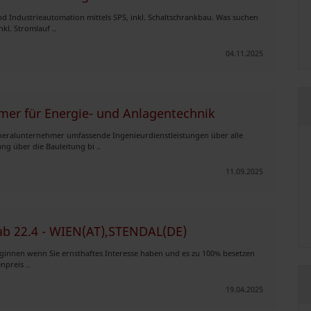
 Industrieautomation mittels SPS, inkl. Schaltschrankbau. Was suchen
kl. Stromlauf ..
04.11.2025
er für Energie- und Anlagentechnik
eneralunternehmer umfassende Ingenieurdienstleistungen über alle
g über die Bauleitung bi ..
11.09.2025
 ab 22.4 - WIEN(AT),STENDAL(DE)
beginnen wenn Sie ernsthaftes Interesse haben und es zu 100% besetzen
npreis ..
19.04.2025