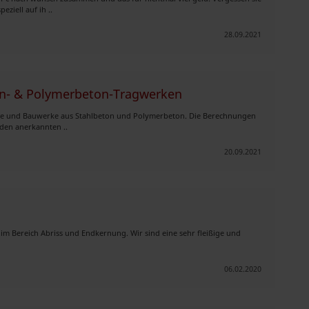
eziell auf ih ..
28.09.2021
on- & Polymerbeton-Tragwerken
eile und Bauwerke aus Stahlbeton und Polymerbeton. Die Berechnungen
den anerkannten ..
20.09.2021
 im Bereich Abriss und Endkernung. Wir sind eine sehr fleißige und
06.02.2020