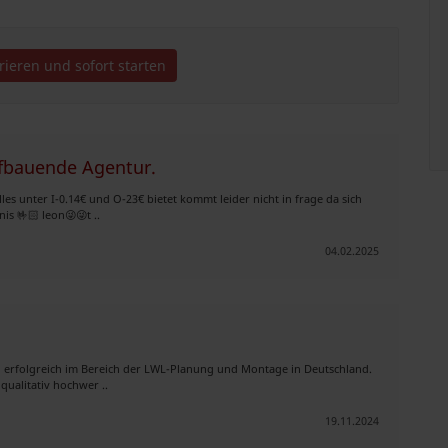
trieren und sofort starten
ufbauende Agentur.
es unter I-0.14€ und O-23€ bietet kommt leider nicht in frage da sich
s 🤟🏻 leon😜😜t ..
04.02.2025
 erfolgreich im Bereich der LWL-Planung und Montage in Deutschland.
qualitativ hochwer ..
19.11.2024