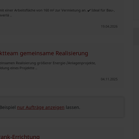
it einer Arbeitsfläche von 160 m² zur Vermietung an. ✔️ Ideal für Bau-,
verlä ..
19.04.2026
ekt­team gemeinsame Realisierung
einsamen Realisierung größerer Energie-/Anlagen­projekte,
ldung eines Projektte ..
04.11.2025
eispiel
nur Aufträge anzeigen
lassen.
ank-Errichtung