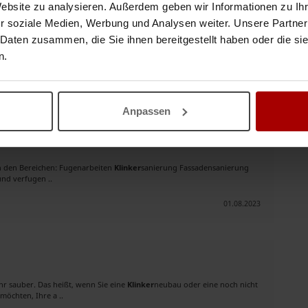
Website zu analysieren. Außerdem geben wir Informationen zu I
r soziale Medien, Werbung und Analysen weiter. Unsere Partner
25.02.2024
 Daten zusammen, die Sie ihnen bereitgestellt haben oder die s
n.
halten?
Suchauftrag speichern
Anpassen
n in den Bereichen: Fugenarbeiten
Klinker
sanierung Fassadensanierung
nd verfugen ..
01.08.2023
ehr sauber. Das heißt, wenn Sie eine
Klinker
neubau oder eine noch nicht
möchten, Ihre a ..