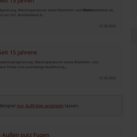
eit 15 jahren
prägnierung, Wandreparaturen sowie Riemchen- und
Klinker
arbeiten an.
s vor Ort. Anschließend b ..
07.08.2026
eit 15 jahrene
ssadenimprägnierung, Wandreparaturen sowie Riemchen- und
aire Preise und zuverlässige Ausführung. ..
07.08.2026
eispiel
nur Aufträge anzeigen
lassen.
n Außen putz Fugen