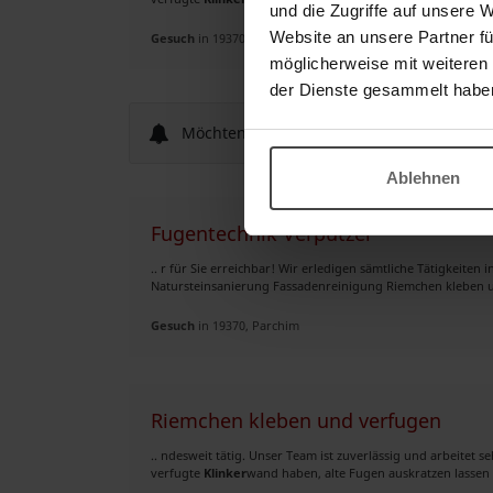
und die Zugriffe auf unsere 
Website an unsere Partner fü
Gesuch
in 19370, Parchim
möglicherweise mit weiteren
der Dienste gesammelt habe
Möchten Sie neue Anzeigen per E-Mail er
Ablehnen
Fugentechnik Verputzer
.. r für Sie erreichbar! Wir erledigen sämtliche Tätigkeite
Natursteinsanierung Fassadenreinigung Riemchen kleben u
Gesuch
in 19370, Parchim
Riemchen kleben und verfugen
.. ndesweit tätig. Unser Team ist zuverlässig und arbeitet s
verfugte
Klinker
wand haben, alte Fugen auskratzen lassen 