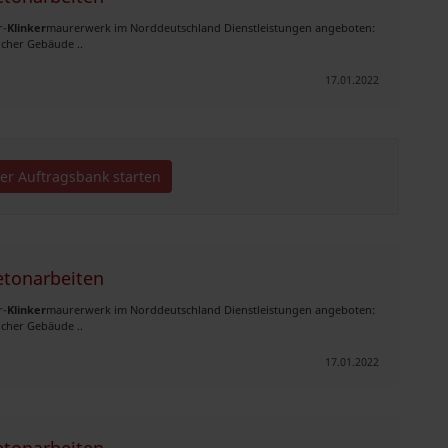
r-
Klinker
maurerwerk im Norddeutschland Dienstleistungen angeboten:
cher Gebäude ..
17.01.2022
der Auftragsbank starten
etonarbeiten
r-
Klinker
maurerwerk im Norddeutschland Dienstleistungen angeboten:
cher Gebäude ..
17.01.2022