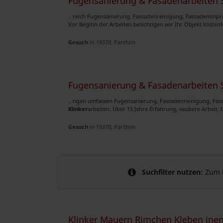
Fugensanierung & Fasadenarbeiten S
.. reich Fugensanierung, Fassadenreinigung, Fassadenim
Vor Beginn der Arbeiten besichtigen wir Ihr Objekt kostenlo
Gesuch
in 19370, Parchim
Fugensanierung & Fasadenarbeiten S
.. ngen umfassen Fugensanierung, Fassadenreinigung, Fa
Klinker
arbeiten. Über 15 Jahre Erfahrung, saubere Arbeit, f
Gesuch
in 19370, Parchim
Suchfilter nutzen:
Zum B
Klinker Mauern Rimchen Kleben ine