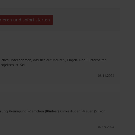
trieren und sofort starten
reiches Unternehmen, das sich auf Maurer-, Fugen- und Putzarbeiten
jekten ist. Sei ..
06.11.2024
ierung /Reinigung }Riemchen }
Klinker
/
Klinker
fügen }Mauer }Silikon
02.09.2024