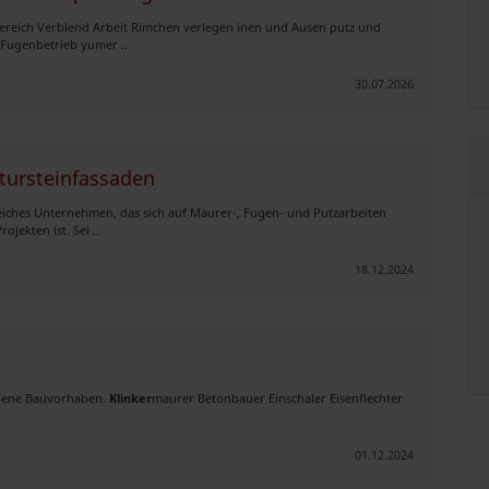
 bereich Verblend Arbeit Rimchen verlegen inen und Ausen putz und
Fugenbetrieb yumer ..
30.07.2026
tursteinfassaden
reiches Unternehmen, das sich auf Maurer-, Fugen- und Putzarbeiten
jekten ist. Sei ..
18.12.2024
edene Bauvorhaben.
Klinker
maurer Betonbauer Einschaler Eisenflechter
01.12.2024