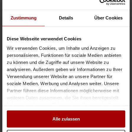
Lüftung in Köln
Lüftung in Stuttgart
Zustimmung
Details
Über Cookies
Lüftung in Düsseldorf
Lüftung in Dortmund
Lüftung in Rheinland-Pfalz
Diese Webseite verwendet Cookies
Aufträge & Firmen in Mainz
Wir verwenden Cookies, um Inhalte und Anzeigen zu
Aufträge & Firmen für Lüftung
personalisieren, Funktionen für soziale Medien anbieten
zu können und die Zugriffe auf unsere Website zu
analysieren. Außerdem geben wir Informationen zu Ihrer
Das können Sie als Nächstes tun
Verwendung unserer Website an unsere Partner für
soziale Medien, Werbung und Analysen weiter. Unsere
Jetzt kostenlos freie Kapazitäten melden
Partner führen diese Informationen möglicherweise mit
Jetzt kostenlos einen Auftrag vergeben
weiteren Daten zusammen, die Sie ihnen bereitgestellt
Aufträge aller Branchen einsehen
haben oder die sie im Rahmen Ihrer Nutzung der Dienste
Firmen aller Branchen einsehen
gesammelt haben.
Alle zulassen
INSERIEREN