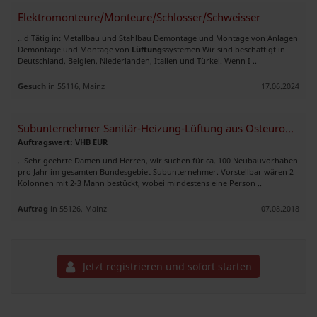
Elektromonteure/Monteure/Schlosser/Schweisser
.. d Tätig in: Metallbau und Stahlbau Demontage und Montage von Anlagen
Demontage und Montage von
Lüftung
ssystemen Wir sind beschäftigt in
Deutschland, Belgien, Niederlanden, Italien und Türkei. Wenn I ..
Gesuch
in 55116, Mainz
17.06.2024
Subunternehmer Sanitär-Heizung-Lüftung aus Osteuropa gesucht
Auftragswert: VHB EUR
.. Sehr geehrte Damen und Herren, wir suchen für ca. 100 Neubauvorhaben
pro Jahr im gesamten Bundesgebiet Subunternehmer. Vorstellbar wären 2
Kolonnen mit 2-3 Mann bestückt, wobei mindestens eine Person ..
Auftrag
in 55126, Mainz
07.08.2018
Jetzt registrieren und sofort starten