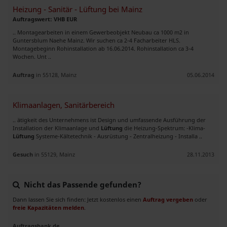
Heizung - Sanitär - Lüftung bei Mainz
Auftragswert: VHB EUR
.. Montagearbeiten in einem Gewerbeobjekt Neubau ca 1000 m2 in
Guntersblum Naehe Mainz. Wir suchen ca 2-4 Facharbeiter HLS.
Montagebeginn Rohinstallation ab 16.06.2014. Rohinstallation ca 3-4
Wochen. Unt ..
Auftrag
in 55128, Mainz
05.06.2014
Klimaanlagen, Sanitärbereich
.. ätigkeit des Unternehmens ist Design und umfassende Ausführung der
Installation der Klimaanlage und
Lüftung
die Heizung-Spektrum: -Klima-
Lüftung
Systeme-Kältetechnik - Ausrüstung - Zentralheizung - Installa ..
Gesuch
in 55129, Mainz
28.11.2013
Nicht das Passende gefunden?
Dann lassen Sie sich finden: Jetzt kostenlos einen
Auftrag vergeben
oder
freie Kapazitäten melden
.
Auftragsbank.de