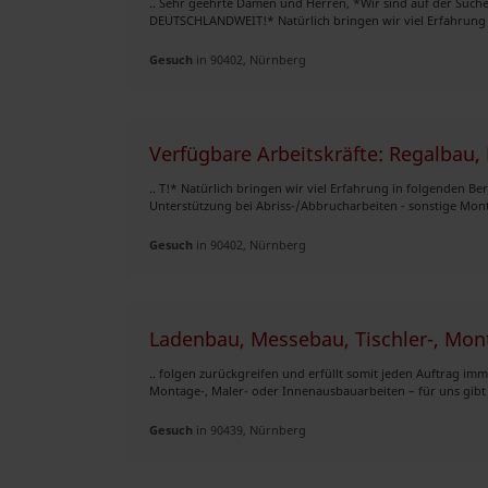
.. Sehr geehrte Damen und Herren, *Wir sind auf der Suche
DEUTSCHLANDWEIT!* Natürlich bringen wir viel Erfahrung in
Gesuch
in 90402, Nürnberg
Verfügbare Arbeitskräfte: Regalbau
.. T!* Natürlich bringen wir viel Erfahrung in folgenden Be
Unterstützung bei Abriss-/Abbrucharbeiten - sonstige Mo
Gesuch
in 90402, Nürnberg
Ladenbau, Messebau, Tischler-, Mon
.. folgen zurückgreifen und erfüllt somit jeden Auftrag im
Montage-, Maler- oder Innenausbauarbeiten – für uns gibt e
Gesuch
in 90439, Nürnberg