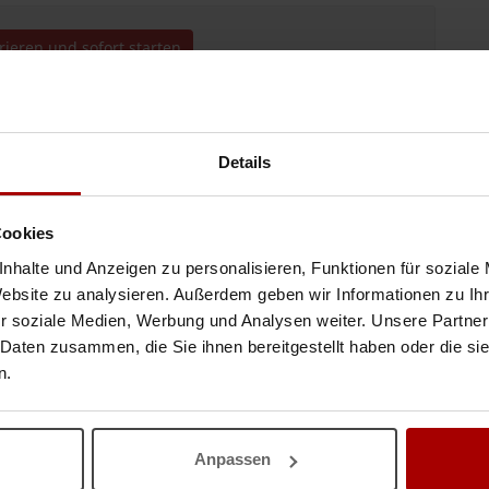
trieren und sofort starten
Details
m 17.06.22 - 20.06.22. Bei Interesse bitte Telefonisch unter der Nummer
Cookies
nhalte und Anzeigen zu personalisieren, Funktionen für soziale
13.06.2022
Website zu analysieren. Außerdem geben wir Informationen zu I
r soziale Medien, Werbung und Analysen weiter. Unsere Partner
 Daten zusammen, die Sie ihnen bereitgestellt haben oder die s
schwände und Paneele gesucht
n.
fahrung (Schreinerarbeiten / Metallbau /
Messebau
) oder
, fachliche Kompetenz und eine eig ..
Anpassen
13.06.2021