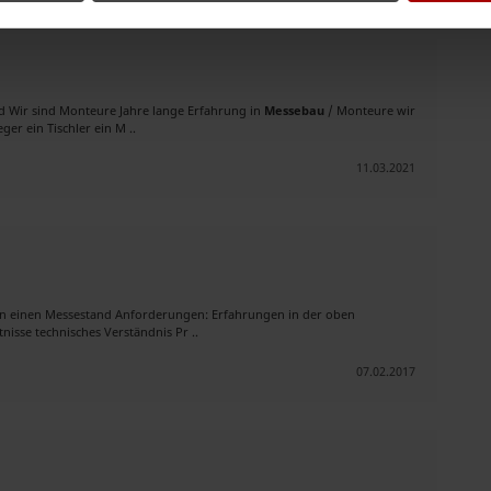
nd Wir sind Monteure Jahre lange Erfahrung in
Messebau
/ Monteure wir
ger ein Tischler ein M ..
11.03.2021
n einen Messestand Anforderungen: Erfahrungen in der oben
sse technisches Verständnis Pr ..
07.02.2017