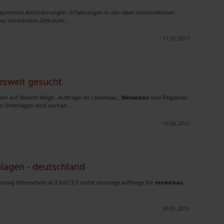
lsystemen Anforderungen: Erfahrungen in der oben beschriebenen
s Verständnis Zeitraum: ..
11.01.2017
sweit gesucht
chen auf diesem Wege , Aufträge im Ladenbau ,
Messebau
und Regalbau.
n Unterlagen sind vorhan ..
15.04.2012
lagen - deutschland
kzeug führeschein kl.3 bis7,5.T suche montage auftrege für
messebau
,
30.01.2012