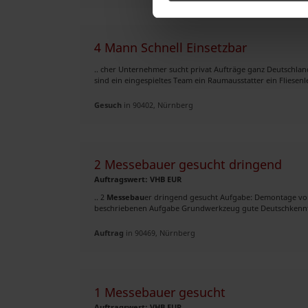
4 Mann Schnell Einsetzbar
.. cher Unternehmer sucht privat Aufträge ganz Deutschla
sind ein eingespieltes Team ein Raumausstatter ein Fliesenle
Gesuch
in 90402, Nürnberg
2 Messebauer gesucht dringend
Auftragswert: VHB EUR
.. 2
Messebau
er dringend gesucht Aufgabe: Demontage vo
beschriebenen Aufgabe Grundwerkzeug gute Deutschkenntni
Auftrag
in 90469, Nürnberg
1 Messebauer gesucht
Auftragswert: VHB EUR