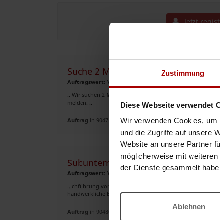
Jetzt regis
Suche 2 Messebau Helfer
Zustimmung
Auftragswert: VHB EUR
.. Wir suchen 2
Messebau
Helfer auf der Münchner Messe vo
melden. ..
Diese Webseite verwendet 
Wir verwenden Cookies, um I
Auftrag
in 90475, Nürnberg
und die Zugriffe auf unsere 
Website an unsere Partner fü
möglicherweise mit weiteren
Subunternehmer zum Einbau von Du
der Dienste gesammelt habe
Auftragswert: VHB EUR
.. chführung von Reparaturen Das erwarten wir: Montageer
handwerkliche Begabung als Quereinsteiger Zuverlässigkeit
Ablehnen
Auftrag
in 90480, Nürnberg