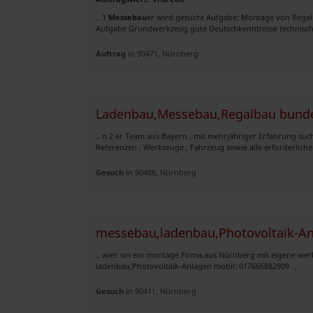
.. 1
Messebau
er wird gesucht Aufgabe: Montage von Rega
Aufgabe Grundwerkzeug gute Deutschkenntnisse technische
Auftrag
in 90471, Nürnberg
Ladenbau,Messebau,Regalbau bunde
.. n 2 er Team aus Bayern , mit mehrjähriger Erfahrung su
Referenzen , Werkzeuge , Fahrzeug sowie alle erforderliche
Gesuch
in 90408, Nürnberg
messebau,ladenbau,Photovoltaik-An
.. wier sin ein montage Firma.aus Nürnberg mit eigene wer
ladenbau,Photovoltaik-Anlagen mobil: 017666882909 ..
Gesuch
in 90411, Nürnberg