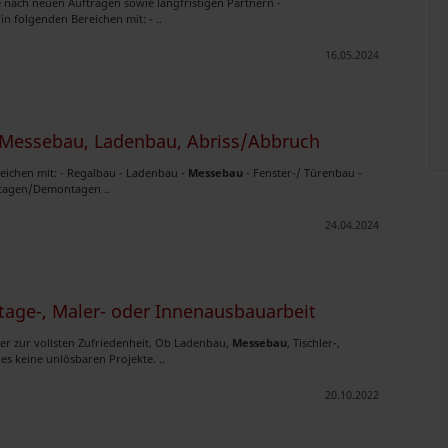
 nach neuen Aufträgen sowie langfristigen Partnern -
 folgenden Bereichen mit: - ..
16.05.2024
, Messebau, Ladenbau, Abriss/Abbruch
reichen mit: - Regalbau - Ladenbau -
Messebau
- Fenster-/ Türenbau -
ntagen/Demontagen ..
24.04.2024
tage-, Maler- oder Innenausbauarbeit
mer zur vollsten Zufriedenheit. Ob Ladenbau,
Messebau
, Tischler-,
s keine unlösbaren Projekte. ..
20.10.2022