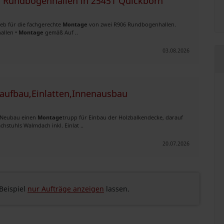
6 Rundbogenhallen in 25451 Quickborn
ieb für die fachgerechte
Montage
von zwei R906 Rundbogenhallen.
allen •
Montage
gemäß Auf ..
03.08.2026
aufbau,Einlatten,Innenausbau
y Neubau einen
Montage
trupp für Einbau der Holzbalkendecke, darauf
tuhls Walmdach inkl. Einlat ..
20.07.2026
eispiel
nur Aufträge anzeigen
lassen.