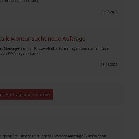
 für den Tiefbau. Die G ..
20.06.2026
taik Montur sucht neue Aufträge
ges
Montage
team für Photovoltaik / Solaranlagen und suchen neue
von PV-Anlagen • Steil- ..
08.06.2026
der Auftragsbank starten
urprojekte. Unsere Leistungen: Glasfaser-
Montage
& Installation