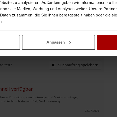
Website zu analysieren. Außerdem geben wir Informationen zu I
r soziale Medien, Werbung und Analysen weiter. Unsere Partner
 Daten zusammen, die Sie ihnen bereitgestellt haben oder die s
 die Fachkräfte
n.
en Möbel- und Innenausbau, Türen- und Fenster
montage
sowie
d maßgenau. Dank unseres großen Netz ..
Anpassen
22.07.2026
halten?
Suchauftrag speichern
hnell verfügbar
nehmen Rohrleitungsbau, Heizungs- und Sanitär
montage
,
und technisch einwandfrei. Dank unseres g ..
22.07.2026