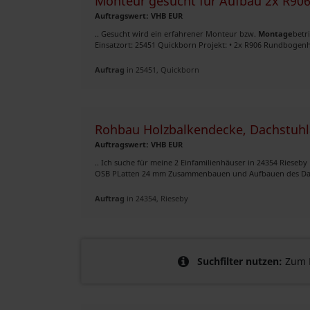
Monteur gesucht für Aufbau 2x R90
Auftragswert: VHB EUR
.. Gesucht wird ein erfahrener Monteur bzw.
Montage
betr
Einsatzort: 25451 Quickborn Projekt: • 2x R906 Rundbogenh
Auftrag
in 25451, Quickborn
Rohbau Holzbalkendecke, Dachstuhl
Auftragswert: VHB EUR
.. Ich suche für meine 2 Einfamilienhäuser in 24354 Rieseb
OSB PLatten 24 mm Zusammenbauen und Aufbauen des Dachs
Auftrag
in 24354, Rieseby
Suchfilter nutzen:
Zum B