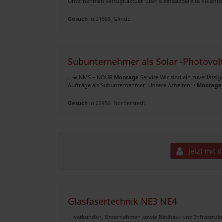
Unternehmen verfügt aktuell über 6 einsatzbereite Kolonnen
Gesuch
in 21509, Glinde
Subunternehmer als Solar -Photovol
.. ☀️ NMS – NOUR
Montage
Service Wir sind ein zuverlässi
Aufträge als Subunternehmer. Unsere Arbeiten: •
Montage
Gesuch
in 22850, Norderstedt
Jetzt mit 
Glasfasertechnik NE3 NE4
.. ivatkunden, Unternehmen sowie Neubau- und Infrastrukt