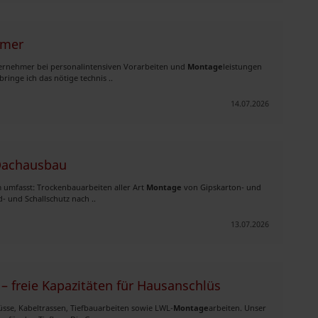
hmer
ernehmer bei personalintensiven Vorarbeiten und
Montage
leistungen
ringe ich das nötige technis ..
14.07.2026
 Dachausbau
 umfasst: Trockenbauarbeiten aller Art
Montage
von Gipskarton- und
 und Schallschutz nach ..
13.07.2026
 freie Kapazitäten für Hausanschlüs
üsse, Kabeltrassen, Tiefbauarbeiten sowie LWL-
Montage
arbeiten. Unser