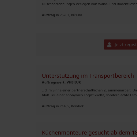
Duschabtrennungen Verlegen von Wand- und Bodenfliesen 
Auftrag
in 25761, Büsum
Jetzt regis
Unterstützung im Transportbereich
Auftragswert: VHB EUR
.. d im Sinne einer partnerschaftlichen Zusammenarbeit. U
bloß Teil einer anonymen Logistikkette, sondern echte Ermö
Auftrag
in 21465, Reinbek
Küchenmonteure gesucht ab dem 18.0