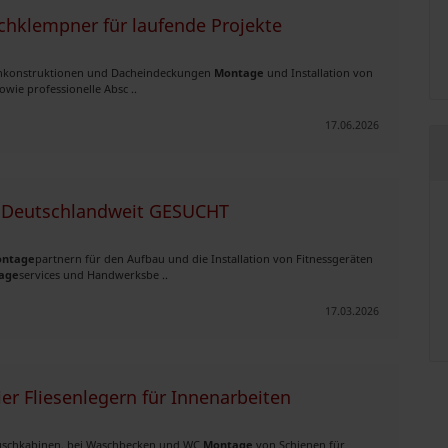
chklempner für laufende Projekte
achkonstruktionen und Dacheindeckungen
Montage
und Installation von
e professionelle Absc ..
17.06.2026
 - Deutschlandweit GESUCHT
ntage
partnern für den Aufbau und die Installation von Fitnessgeräten
age
services und Handwerksbe ..
17.03.2026
er Fliesenlegern für Innenarbeiten
 Duschkabinen, bei Waschbecken und WC
Montage
von Schienen für