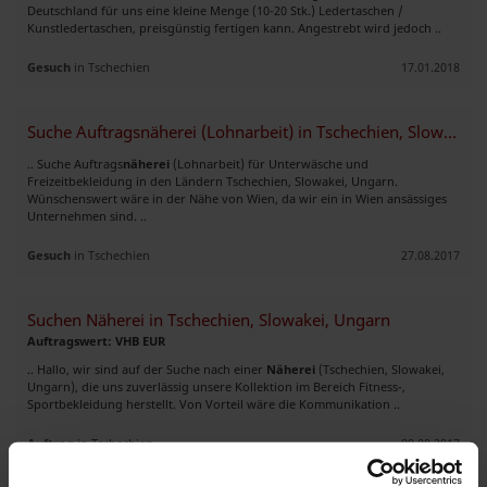
Deutschland für uns eine kleine Menge (10-20 Stk.) Ledertaschen /
Kunstledertaschen, preisgünstig fertigen kann. Angestrebt wird jedoch ..
Gesuch
in Tschechien
17.01.2018
Suche Auftragsnäherei (Lohnarbeit) in Tschechien, Slowakei, Ungarn
.. Suche Auftrags
näherei
(Lohnarbeit) für Unterwäsche und
Freizeitbekleidung in den Ländern Tschechien, Slowakei, Ungarn.
Wünschenswert wäre in der Nähe von Wien, da wir ein in Wien ansässiges
Unternehmen sind. ..
Gesuch
in Tschechien
27.08.2017
Suchen Näherei in Tschechien, Slowakei, Ungarn
Auftragswert: VHB EUR
.. Hallo, wir sind auf der Suche nach einer
Näherei
(Tschechien, Slowakei,
Ungarn), die uns zuverlässig unsere Kollektion im Bereich Fitness-,
Sportbekleidung herstellt. Von Vorteil wäre die Kommunikation ..
Auftrag
in Tschechien
09.08.2017