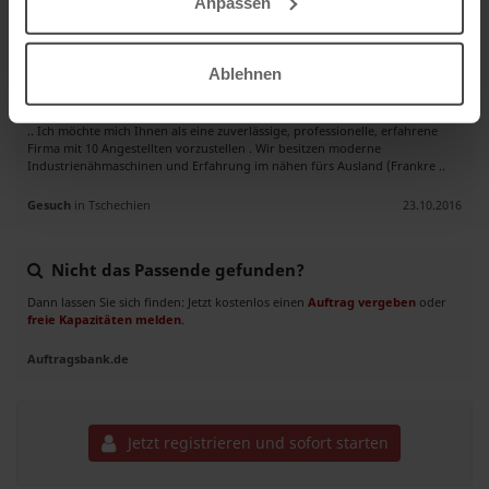
Anpassen
Auftrag
in Tschechien
18.11.2016
Ablehnen
Näherei in Nysa / Oberschlesien in Polen sucht neue Aufträge
.. Ich möchte mich Ihnen als eine zuverlässige, professionelle, erfahrene
Firma mit 10 Angestellten vorzustellen . Wir besitzen moderne
Industrienähmaschinen und Erfahrung im nähen fürs Ausland (Frankre ..
Gesuch
in Tschechien
23.10.2016
Nicht das Passende gefunden?
Dann lassen Sie sich finden: Jetzt kostenlos einen
Auftrag vergeben
oder
freie Kapazitäten melden
.
Auftragsbank.de
Jetzt registrieren und sofort starten