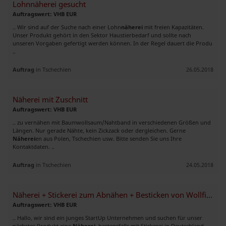
Lohnnäherei gesucht
Auftragswert: VHB EUR
.. Wir sind auf der Suche nach einer Lohn
näherei
mit freien Kapazitäten.
Unser Produkt gehört in den Sektor Haustierbedarf und sollte nach
unseren Vorgaben gefertigt werden können. In der Regel dauert die Produ
..
Auftrag
in Tschechien
26.05.2018
Näherei mit Zuschnitt
Auftragswert: VHB EUR
.. zu vernähen mit Baumwollsaum/Nahtband in verschiedenen Größen und
Längen. Nur gerade Nähte, kein Zickzack oder dergleichen. Gerne
Näherei
en aus Polen, Tschechien usw. Bitte senden Sie uns Ihre
Kontaktdaten. ..
Auftrag
in Tschechien
24.05.2018
Näherei + Stickerei zum Abnähen + Besticken von Wollfilz gesucht
Auftragswert: VHB EUR
.. Hallo, wir sind ein junges StartUp Unternehmen und suchen für unser
nächstes Produkt eine
Näherei
, bestensfalls mit Stickerei in Deutschland,