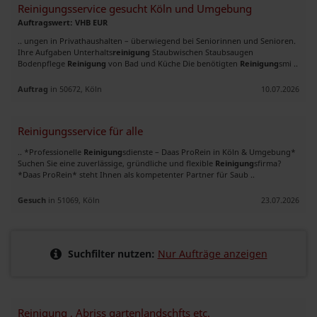
Reinigungsservice gesucht Köln und Umgebung
Auftragswert: VHB EUR
.. ungen in Privathaushalten – überwiegend bei Seniorinnen und Senioren.
Ihre Aufgaben Unterhalts
reinigung
Staubwischen Staubsaugen
Bodenpflege
Reinigung
von Bad und Küche Die benötigten
Reinigung
smi ..
Auftrag
in 50672, Köln
10.07.2026
Reinigungsservice für alle
.. *Professionelle
Reinigung
sdienste – Daas ProRein in Köln & Umgebung*
Suchen Sie eine zuverlässige, gründliche und flexible
Reinigung
sfirma?
*Daas ProRein* steht Ihnen als kompetenter Partner für Saub ..
Gesuch
in 51069, Köln
23.07.2026
Suchfilter nutzen:
Nur Aufträge anzeigen
Reinigung , Abriss gartenlandschfts etc.