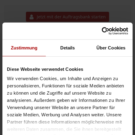
Jetzt mit der Auftragsbank starten
Gebäudereinigung/Fensterreinigung/Treppenhausreinigung
Zustimmung
Details
Über Cookies
.. https://dk-gebaeude
reinigung
.com/?utm_source=chatgpt.com Bei D&K
Gebäude
reinigung
steht Ihre Zufriedenheit an erster Stelle. Wir legen
großen Wert auf Zuverlässigkeit, Gründlichkeit und Flexibilität, ..
Diese Webseite verwendet Cookies
Gesuch
in 51143, Köln
31.01.2026
Wir verwenden Cookies, um Inhalte und Anzeigen zu
personalisieren, Funktionen für soziale Medien anbieten
Zuverlässiges Team für Reinigungs- und Facility-Aufträge
zu können und die Zugriffe auf unsere Website zu
analysieren. Außerdem geben wir Informationen zu Ihrer
.. BMV Gebäudeservice – Zuverlässige Gebäude
reinigung
für Hotels, Büros
und Objekte Wir bieten umfassende Gebäude
reinigung
s-Dienstleistungen
Verwendung unserer Website an unsere Partner für
an, darunter: • Unterhalts
reinigung
für Büros, Fitnessstudios, Tre ..
soziale Medien, Werbung und Analysen weiter. Unsere
Gesuch
in 51103, Köln
28.01.2026
Partner führen diese Informationen möglicherweise mit
weiteren Daten zusammen, die Sie ihnen bereitgestellt