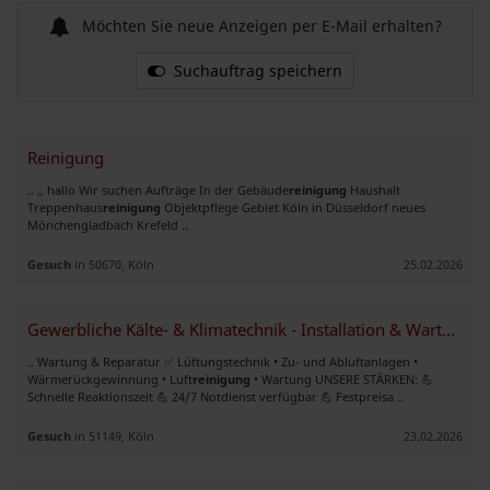
Möchten Sie neue Anzeigen per E-Mail erhalten?
Suchauftrag speichern
Reinigung
.. ,, hallo Wir suchen Aufträge In der Gebäude
reinigung
Haushalt
Treppenhaus
reinigung
Objektpflege Gebiet Köln in Düsseldorf neues
Mönchengladbach Krefeld ..
Gesuch
in 50670, Köln
25.02.2026
Gewerbliche Kälte- & Klimatechnik - Installation & Wartung Köln
.. Wartung & Reparatur ✅ Lüftungstechnik • Zu- und Abluftanlagen •
Wärmerückgewinnung • Luft
reinigung
• Wartung UNSERE STÄRKEN: 💪
Schnelle Reaktionszeit 💪 24/7 Notdienst verfügbar 💪 Festpreisa ..
Gesuch
in 51149, Köln
23.02.2026