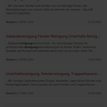
.. Wir sind sehr flexibel und würden uns um Aufträge freuen, alle
Dienstleistungen von unserer Seite aus können wir machen , mfg USE
FACELİTY SERVICES ..
Gesuch
in 50765, Köln
21.07.2026
Gebäudereinigung Fenster Reinigung Unterhalts Reinigung
.. Gebäude
reinigung
sservice Linsel - Ihr zuverlässiger Partner für
professionelle
Reinigung
sdienstleistungen im Kölner Süden. Sauberkeit,
Qualität und Kundenzufriedenheit stehen bei uns an erster Stelle. Wir ..
Gesuch
in 50999, Köln
18.07.2026
Unterhaltsreinigung, Fensterreinigung, Treppenhausreinigung
.. Wir reinigen Geschäftsräume, Praxen, Kanzleien, Lagerräume Schulen und
Kindertagesstätten. Gerne putzen wir auch Fenster und Treppenhäuser. ..
Gesuch
in 51063, Köln
22.06.2026