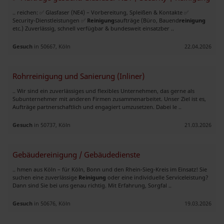
.. reichen: ✅ Glasfaser (NE4) – Vorbereitung, Spleißen & Kontakte ✅
Security-Dienstleistungen ✅
Reinigung
saufträge (Büro, Bauend
reinigung
etc.) Zuverlässig, schnell verfügbar & bundesweit einsatzber ..
Gesuch
in 50667, Köln
22.04.2026
Rohrreinigung und Sanierung (Inliner)
.. Wir sind ein zuverlässiges und flexibles Unternehmen, das gerne als
Subunternehmer mit anderen Firmen zusammenarbeitet. Unser Ziel ist es,
Aufträge partnerschaftlich und engagiert umzusetzen. Dabei le ..
Gesuch
in 50737, Köln
21.03.2026
Gebäudereinigung / Gebäudedienste
.. hmen aus Köln – für Köln, Bonn und den Rhein-Sieg-Kreis im Einsatz! Sie
suchen eine zuverlässige
Reinigung
oder eine individuelle Serviceleistung?
Dann sind Sie bei uns genau richtig. Mit Erfahrung, Sorgfal ..
Gesuch
in 50676, Köln
19.03.2026