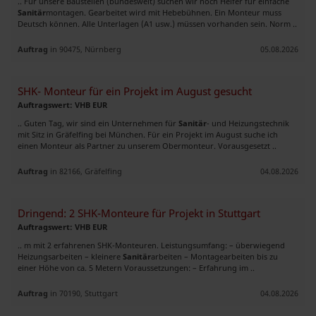
.. Für unsere Baustellen (bundesweit) suchen wir noch Helfer für einfache
Sanitär
montagen. Gearbeitet wird mit Hebebühnen. Ein Monteur muss
Deutsch können. Alle Unterlagen (A1 usw.) müssen vorhanden sein. Norm ..
Auftrag
in 90475, Nürnberg
05.08.2026
SHK- Monteur für ein Projekt im August gesucht
Auftragswert: VHB EUR
.. Guten Tag, wir sind ein Unternehmen für
Sanitär
- und Heizungstechnik
mit Sitz in Gräfelfing bei München. Für ein Projekt im August suche ich
einen Monteur als Partner zu unserem Obermonteur. Vorausgesetzt ..
Auftrag
in 82166, Gräfelfing
04.08.2026
Dringend: 2 SHK-Monteure für Projekt in Stuttgart
Auftragswert: VHB EUR
.. m mit 2 erfahrenen SHK-Monteuren. Leistungsumfang: – überwiegend
Heizungsarbeiten – kleinere
Sanitär
arbeiten – Montagearbeiten bis zu
einer Höhe von ca. 5 Metern Voraussetzungen: – Erfahrung im ..
Auftrag
in 70190, Stuttgart
04.08.2026