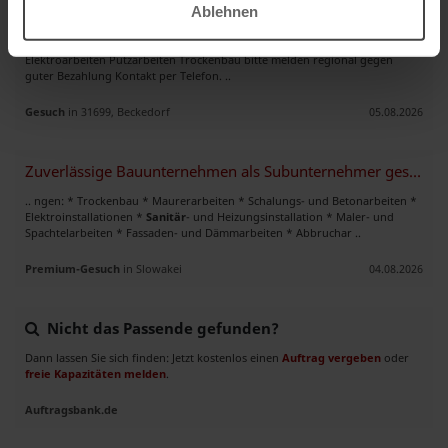
Ablehnen
Heizung trockenbau,elktoarbeiten
.. wir suchen für Baugewerbe bestimmte Gewerke Heizung
Sanitär
Elektroarbeiten Putzarbeiten Trockenbau bitte melden regional gegen
guter Bezahlung Kontakt per Telefon. ..
Gesuch
in 31699, Beckedorf
05.08.2026
Zuverlässige Bauunternehmen als Subunternehmer gesucht!
.. ngen: * Trockenbau * Maurerarbeiten * Schalungs- und Betonarbeiten *
Elektroinstallationen *
Sanitär
- und Heizungsinstallation * Maler- und
Spachtelarbeiten * Fassaden- und Dämmarbeiten * Abbruchar ..
Premium-Gesuch
in Slowakei
04.08.2026
Nicht das Passende gefunden?
Dann lassen Sie sich finden: Jetzt kostenlos einen
Auftrag vergeben
oder
freie Kapazitäten melden
.
Auftragsbank.de