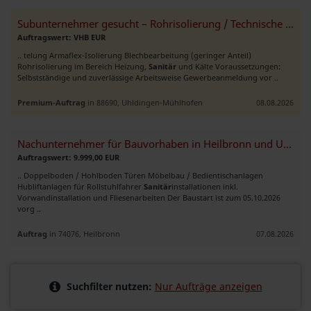
Subunternehmer gesucht – Rohrisolierung / Technische Isolierung
Auftragswert: VHB EUR
.. telung Armaflex-Isolierung Blechbearbeitung (geringer Anteil)
Rohrisolierung im Bereich Heizung,
Sanitär
und Kälte Voraussetzungen:
Selbstständige und zuverlässige Arbeitsweise Gewerbeanmeldung vor ..
Premium-Auftrag
in 88690, Uhldingen-Mühlhofen
08.08.2026
Nachunternehmer für Bauvorhaben in Heilbronn und Umgebung gesucht
Auftragswert: 9.999,00 EUR
.. Doppelboden / Hohlboden Türen Möbelbau / Bedientischanlagen
Hubliftanlagen für Rollstuhlfahrer
Sanitär
installationen inkl.
Vorwandinstallation und Fliesenarbeiten Der Baustart ist zum 05.10.2026
vorg ..
Auftrag
in 74076, Heilbronn
07.08.2026
Suchfilter nutzen:
Nur Aufträge anzeigen