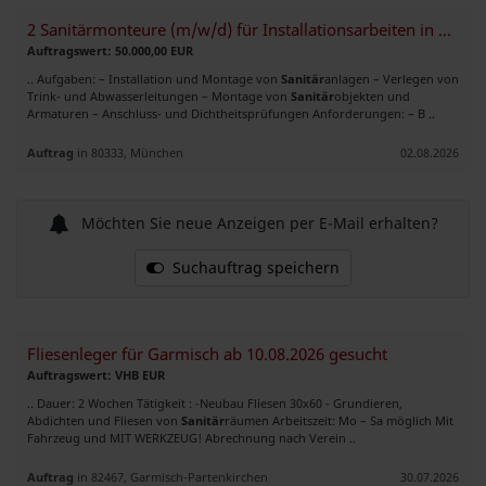
2 Sanitärmonteure (m/w/d) für Installationsarbeiten in Rosenheim gesuc
Auftragswert: 50.000,00 EUR
.. Aufgaben: – Installation und Montage von
Sanitär
anlagen – Verlegen von
Trink- und Abwasserleitungen – Montage von
Sanitär
objekten und
Armaturen – Anschluss- und Dichtheitsprüfungen Anforderungen: – B ..
Auftrag
in 80333, München
02.08.2026
Möchten Sie neue Anzeigen per E-Mail erhalten?
Suchauftrag speichern
Fliesenleger für Garmisch ab 10.08.2026 gesucht
Auftragswert: VHB EUR
.. Dauer: 2 Wochen Tätigkeit : -Neubau Fliesen 30x60 - Grundieren,
Abdichten und Fliesen von
Sanitär
räumen Arbeitszeit: Mo – Sa möglich Mit
Fahrzeug und MIT WERKZEUG! Abrechnung nach Verein ..
Auftrag
in 82467, Garmisch-Partenkirchen
30.07.2026