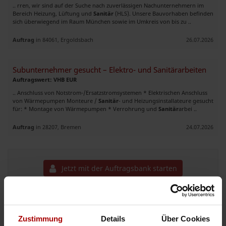
.. rren, wir sind auf der Suche nach zuverlässigen Nachunternehmern im
Bereich Heizung, Lüftung und
Sanitär
(HLS). Unsere Bauvorhaben befinden
sich überwiegend im Raum München sowie im Umkreis von bis zu ..
Auftrag
in 84061, Ergoldsbach
26.07.2026
Subunternehmer gesucht – Elektro- und Sanitärarbeiten
Auftragswert: VHB EUR
.. Anschluss von Notstrom-/Ersatzstromsystemen * Elektrischen Anschluss
von Wärmepumpen Monteure /
Sanitär
- und Heizungsinstallateure gesucht
für: * Montage von Wärmepumpen * Verrohrung und
Sanitär
arbei ..
Auftrag
in 28207, Bremen
24.07.2026
Jetzt mit der Auftragsbank starten
SANITAR MONTEURE AB 17.08.2026
Zustimmung
Details
Über Cookies