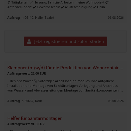
🛠️ Tätigkeiten: ✅ Heizung/
Sanitär
-Arbeiten in eine Wohnobjekt 📋
Anforderungen: ✔️ Gewerbeschein ✔️ A1-Bescheinigung ✔️ Grun ..
Auftrag
in 06110, Halle (Saale)
06.08.2026
Jetzt registrieren und sofort starten
Klempner (m/w/d) für die Produktion von Wohncontainern gesucht
Auftragswert: 22,00 EUR
.. den pro Woche 🚀 Sofortiger Arbeitsbeginn möglich Ihre Aufgaben:
Installation und Montage von
Sanitär
anlagen Verlegung und Anschluss
von Wasser- und Abwasserleitungen Montage von
Sanitär
komponenten i ..
Auftrag
in 50667, Köln
06.08.2026
Helfer für Sanitärmontagen
Auftragswert: VHB EUR