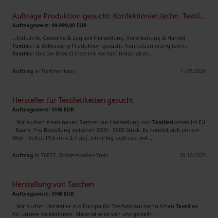
Aufträge Produktion gesucht: Konfektionier.techn. Textilien (bis 2m
Auftragswert: 49.999,00 EUR
.. Industrie, Gewerbe & Logistik Herstellung, Verarbeitung & Handel
Textil
ien & Bekleidung Produktion gesucht: Konfektionierung techn.
Textil
ien (bis 2m Breite) Inserent Kontakt freischalten ..
Auftrag
in Turkmenistan
11.05.2026
Hersteller für Textiletiketten gesucht
Auftragswert: VHB EUR
.. Wir suchen einen neuen Partner zur Herstellung von
Textil
etiketten im EU
- Raum. Pro Bestellung zwischen 3000 - 5000 Stück. Es handelt sich um ein
Web - Etikett (1,5 cm x 2,7 cm), einfarbig bedruckt mit ..
Auftrag
in 76857, Gossersweiler-Stein
30.10.2025
Herstellung von Taschen
Auftragswert: VHB EUR
.. Wir suchen Hersteller aus Europa für Taschen aus technischen
Textil
ien
für unsere Kollektionen. Material wird von uns gestellt. ..