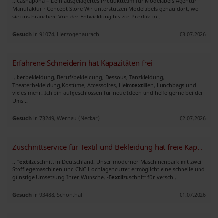
.. Cashapona – Dein ausgelagertes Produktteam für Modelabels Agentur ·
Manufaktur · Concept Store Wir unterstützen Modelabels genau dort, wo
sie uns brauchen: Von der Entwicklung bis zur Produktio ..
Gesuch
in 91074, Herzogenaurach
03.07.2026
Erfahrene Schneiderin hat Kapazitäten frei
.. berbekleidung, Berufsbekleidung, Dessous, Tanzkleidung,
Theaterbekleidung,Kostüme, Accessoires, Heim
textil
ien, Lunchbags und
vieles mehr. Ich bin aufgeschlossen für neue Ideen und helfe gerne bei der
Ums ..
Gesuch
in 73249, Wernau (Neckar)
02.07.2026
Zuschnittservice für Textil und Bekleidung hat freie Kapazitäten
..
Textil
zuschnitt in Deutschland. Unser moderner Maschinenpark mit zwei
Stofflegemaschinen und CNC Hochlagencutter ermöglicht eine schnelle und
günstige Umsetzung Ihrer Wünsche. -
Textil
zuschnitt für versch ..
Gesuch
in 93488, Schönthal
01.07.2026