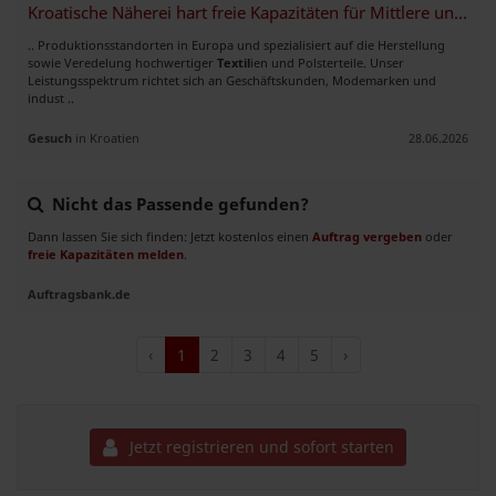
Kroatische Näherei hart freie Kapazitäten für Mittlere und Großserien
.. Produktionsstandorten in Europa und spezialisiert auf die Herstellung
sowie Veredelung hochwertiger
Textil
ien und Polsterteile. Unser
Leistungsspektrum richtet sich an Geschäftskunden, Modemarken und
indust ..
Gesuch
in Kroatien
28.06.2026
Nicht das Passende gefunden?
Dann lassen Sie sich finden: Jetzt kostenlos einen
Auftrag vergeben
oder
freie Kapazitäten melden
.
Auftragsbank.de
‹
1
2
3
4
5
›
Jetzt registrieren und sofort starten