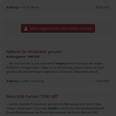
Auftrag
in 10115, Berlin
28.09.2025
Jetzt registrieren und sofort starten
Näherei für Modelabel gesucht
Auftragswert: VHB EUR
.. Wir sind auf der Suche nach einer
Textil
näherei in Europa, die unsere
Kollektion fertigen kann. Dabei ist es uns wichtig, sowohl kleine als auch
größere Abnahmemengen realisieren zu können. Besonders entsch ..
Auftrag
in 22087, Hamburg
19.09.2025
Neue B2B-Partner: TOBI ART
.. ualität, schnelle Produktion, persönliche Betreuung und faire Preise.
Unsere Leistungen Corporate-
Textil
ien mit Druck Arbeitsbekleidung mit
Druck Werbebanner mit Druck Werbeartikel mit Druck Warum TOB ..