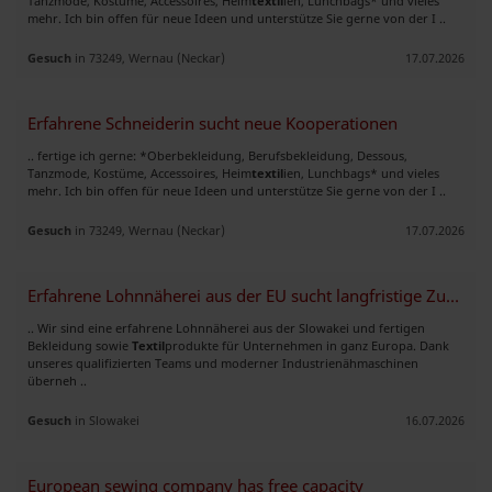
Tanzmode, Kostüme, Accessoires, Heim
textil
ien, Lunchbags* und vieles
mehr. Ich bin offen für neue Ideen und unterstütze Sie gerne von der I ..
Gesuch
in 73249, Wernau (Neckar)
17.07.2026
Erfahrene Schneiderin sucht neue Kooperationen
.. fertige ich gerne: *Oberbekleidung, Berufsbekleidung, Dessous,
Tanzmode, Kostüme, Accessoires, Heim
textil
ien, Lunchbags* und vieles
mehr. Ich bin offen für neue Ideen und unterstütze Sie gerne von der I ..
Gesuch
in 73249, Wernau (Neckar)
17.07.2026
Erfahrene Lohnnäherei aus der EU sucht langfristige Zusammenarbeit
.. Wir sind eine erfahrene Lohnnäherei aus der Slowakei und fertigen
Bekleidung sowie
Textil
produkte für Unternehmen in ganz Europa. Dank
unseres qualifizierten Teams und moderner Industrienähmaschinen
überneh ..
Gesuch
in Slowakei
16.07.2026
European sewing company has free capacity