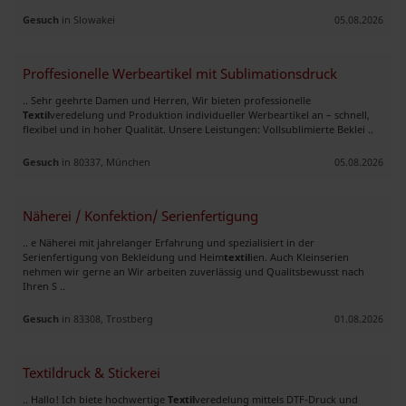
Gesuch
in Slowakei
05.08.2026
Proffesionelle Werbeartikel mit Sublimationsdruck
.. Sehr geehrte Damen und Herren, Wir bieten professionelle
Textil
veredelung und Produktion individueller Werbeartikel an – schnell,
flexibel und in hoher Qualität. Unsere Leistungen: Vollsublimierte Beklei ..
Gesuch
in 80337, München
05.08.2026
Näherei / Konfektion/ Serienfertigung
.. e Näherei mit jahrelanger Erfahrung und spezialisiert in der
Serienfertigung von Bekleidung und Heim
textil
ien. Auch Kleinserien
nehmen wir gerne an Wir arbeiten zuverlässig und Qualitsbewusst nach
Ihren S ..
Gesuch
in 83308, Trostberg
01.08.2026
Textildruck & Stickerei
.. Hallo! Ich biete hochwertige
Textil
veredelung mittels DTF-Druck und