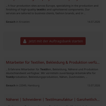
.. h four production sites across Europe, specializing in the production and
finishing of high-quality
textil
es and upholstered components. Our
services are tailored to business clients, fashion brands, and in ..
Gesuch
in Kroatien
14.07.2026
Jetzt mit der Auftragsbank starten
Mitarbeiter für Textilien, Bekleidung & Produktion verfügbar
.. Erfahrene Mitarbeiter für
Textil
ien, Bekleidung, Näherei und Produktion
deutschlandweit verfügbar. Wir vermitteln zuverlässige Arbeitskräfte für
Textil
produktion, Bekleidungsproduktion, Nähen, Zuschneiden, ..
Gesuch
in 22049, Hamburg
13.07.2026
Näherei | Schneiderei | Textilmanufaktur | Ganzheitliche Beratung