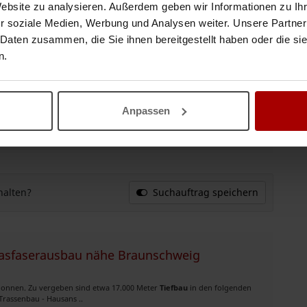
Website zu analysieren. Außerdem geben wir Informationen zu I
10.04.2026
r soziale Medien, Werbung und Analysen weiter. Unsere Partner
 Daten zusammen, die Sie ihnen bereitgestellt haben oder die s
n.
r und operativer Ablauf
te, standardisierte NE4-Serienleistung ohne
Tiefbau
. 2 Aktueller Stand
E4-Hauptvertei ..
Anpassen
04.03.2026
halten?
Suchauftrag speichern
asfaserausbau nähe Braunschweig
olonnen. Zu vergeben sind etwa 17.000 Meter
Tiefbau
in den folgenden
Trassenbau - Hausans ..