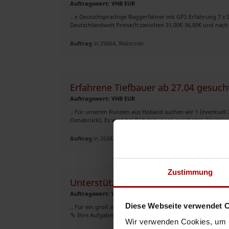
Auftragswert: VHB EUR
.. x Deutschsprachige Baggerfahrer mit GPS Erfahrung 7 x
Deutschlandweit Preise/h:zwischen 31,00€-36,00€ und nach 
Auftrag
in 29664, Walsrode
Erfahrene Tiefbauer ab 27.04 gesuch
Auftragswert: VHB EUR
.. Für unseren Kunden aus Holland suchen wir 1 (eventuell 
Osnabrück). Es wird bei Rohrleitungen gearbeitet. Startterm
Auftrag
in 26382, Wilhelmshaven
Zustimmung
Unterstützung für den Straßenbau i
Auftragswert: VHB EUR
Diese Webseite verwendet 
.. Für ein groß angelegtes
Tiefbau
projekt in Hannover suc
🔧 Ihre Aufgaben - Durchführung von
Tiefbau
arbeiten im 
Wir verwenden Cookies, um I