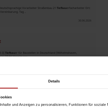
 Deutschsprachige Vorarbeiter Straßenbau 21
Tiefbau
erfacharbeiter Ort:
Vereinbarung. Tag ..
30.06.2026
t
2-3)
Tiefbau
er für Baustellen in Deutschland (Wilhelmshaven,
in: 27.04. Vergütung: ..
21.04.2026
Details
n Hannover gesucht!
Cookies
hen wir mehrere Teams (insgesamt ca. 200 Personen) zur Unterstützung.
Team - Aushub von Baugr ..
nhalte und Anzeigen zu personalisieren, Funktionen für soziale