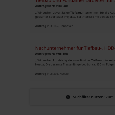
Tiefbau und Fundamentarbeiten für 
Auftragswert: VHB EUR
.. Wir suchen zuverlässige
Tiefbau
unternehmen für die Au
geplanter Sportplatz-Projekte. Bei Interesse melden Sie sic
Auftrag
in 30165, Hannover
Nachunternehmer für Tiefbau-, HDD-
Auftragswert: VHB EUR
.. Wir suchen kurzfristig ein zuverlässiges
Tiefbau
unterneh
Neetze. Die gesamte Trassenlänge beträgt ca. 130 m. Folgen
Auftrag
in 21398, Neetze
Suchfilter nutzen:
Zum B