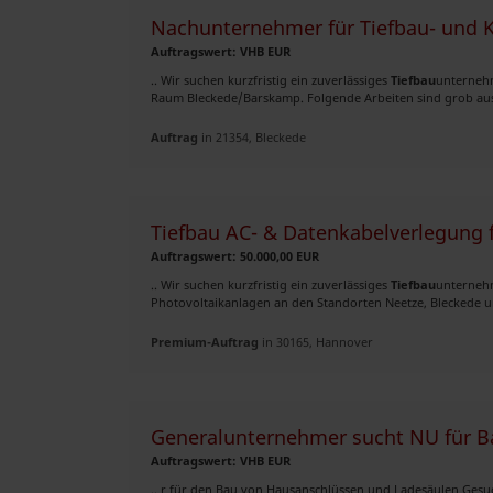
Nachunternehmer für Tiefbau- und K
Auftragswert: VHB EUR
.. Wir suchen kurzfristig ein zuverlässiges
Tiefbau
unterneh
Raum Bleckede/Barskamp. Folgende Arbeiten sind grob ausz
Auftrag
in 21354, Bleckede
Tiefbau AC- & Datenkabelverlegung 
Auftragswert: 50.000,00 EUR
.. Wir suchen kurzfristig ein zuverlässiges
Tiefbau
unternehm
Photovoltaikanlagen an den Standorten Neetze, Bleckede un
Premium-Auftrag
in 30165, Hannover
Generalunternehmer sucht NU für B
Auftragswert: VHB EUR
.. r für den Bau von Hausanschlüssen und Ladesäulen Gesuc