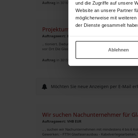
Auftrag
in 30165, Hannover
und die Zugriffe auf unsere 
Website an unsere Partner fü
möglicherweise mit weiteren
der Dienste gesammelt habe
Projektumfang NE4 Inhouse Hannove
Auftragswert: 8.600.000,00 EUR
.. tioniert. Dadurch handelt es sich um eine klar abgegrenz
vor Ort Die Glasfaser kommt von außen in den Keller Der N
Ablehnen
Auftrag
in 30159, Hannover
Möchten Sie neue Anzeigen per E-Mail er
Wir suchen Nachunternehmer für Gl
Auftragswert: VHB EUR
.. , suchen wir Nachunternehmen mit mindestens 4 bis 6 K
Gewerken: - FTTH Glasfaserausbau - Kabelverlegearbeiten, 