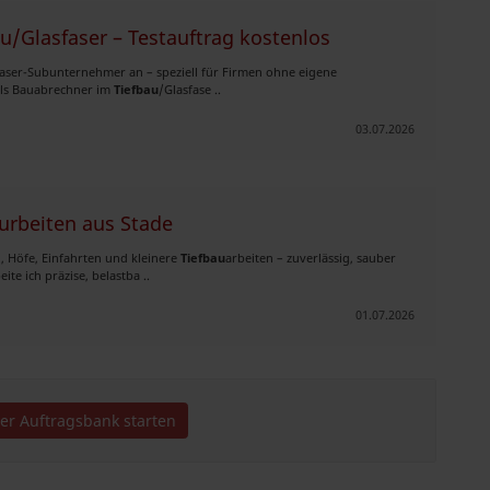
/Glasfaser – Testauftrag kostenlos
faser-Subunternehmer an – speziell für Firmen ohne eigene
 als Bauabrechner im
Tiefbau
/Glasfase ..
03.07.2026
turbeiten aus Stade
, Höfe, Einfahrten und kleinere
Tiefbau
arbeiten – zuverlässig, sauber
e ich präzise, belastba ..
01.07.2026
der Auftragsbank starten