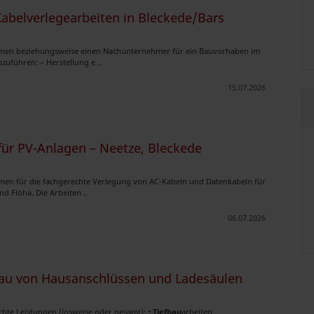
abelverlegearbeiten in Bleckede/Bars
men beziehungsweise einen Nachunternehmer für ein Bauvorhaben im
uführen: – Herstellung e ..
15.07.2026
für PV-Anlagen – Neetze, Bleckede
en für die fachgerechte Verlegung von AC-Kabeln und Datenkabeln für
d Flöha. Die Arbeiten ..
06.07.2026
au von Hausanschlüssen und Ladesäulen
hte Leistungen (losweise oder gesamt): •
Tiefbau
arbeiten