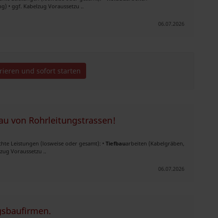
) • ggf. Kabelzug Voraussetzu ..
06.07.2026
trieren und sofort starten
au von Rohrleitungstrassen!
hte Leistungen (losweise oder gesamt): •
Tiefbau
arbeiten (Kabelgräben,
zug Voraussetzu ..
06.07.2026
gsbaufirmen.