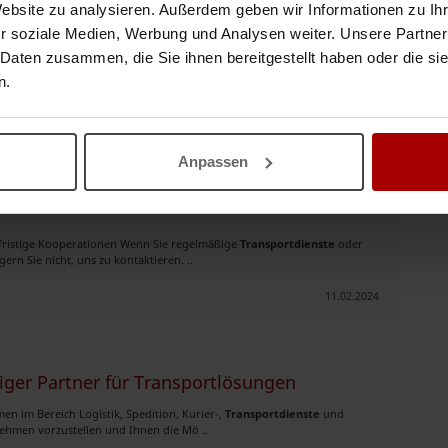
Website zu analysieren. Außerdem geben wir Informationen zu I
r soziale Medien, Werbung und Analysen weiter. Unsere Partner
09.04.2024
 Daten zusammen, die Sie ihnen bereitgestellt haben oder die s
n.
halten?
Suchauftrag speichern
Anpassen
gfristige Kooperationen Wenn Sie regelmäßige
Transportdienste
oder
rn Sie nicht, uns zu kontaktieren. ..
11.02.2024
siger Partner für Transportlösungen
en im Bereich Logistik, Spedition, Kurier-,
Transportdienste
und
nehmen vorzustellen und Ihnen die Mö ..