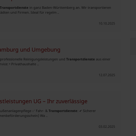
Transportdienste
in ganz Baden-Württemberg an. Wir transportieren
ädten und Firmen. Ideal für regelm ..
10.10.2025
n Hamburg und Umgebung
 professionelle Reinigungsleistungen und
Transportdienste
aus einer
ice: • Privathaushalte ..
12.07.2025
stleistungen UG – Ihr zuverlässige
 Außenanlagenpflege ✅ Fahr- &
Transportdienste
: ✔ Sicherer
onenbeförderungsschein) Wa ..
03.02.2025