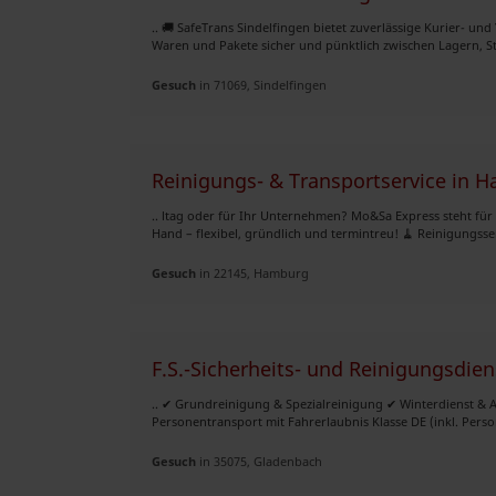
.. 🚚 SafeTrans Sindelfingen bietet zuverlässige Kurier- und
Waren und Pakete sicher und pünktlich zwischen Lagern, St
Gesuch
in 71069, Sindelfingen
Reinigungs- & Transportservice i
.. ltag oder für Ihr Unternehmen? Mo&Sa Express steht für
Hand – flexibel, gründlich und termintreu! 🧹 Reinigungsserv
Gesuch
in 22145, Hamburg
F.S.-Sicherheits- und Reinigungsdien
.. ✔ Grundreinigung & Spezialreinigung ✔ Winterdienst &
Personentransport mit Fahrerlaubnis Klasse DE (inkl. Pers
Gesuch
in 35075, Gladenbach