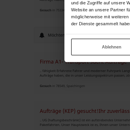
und die Zugriffe auf unsere 
Website an unsere Partner fü
Gesuch
in 75334, Straubenhardt
möglicherweise mit weiteren
der Dienste gesammelt habe
Möchten Sie neue Anzeigen per E-Mail er
Ablehnen
Firma A1- Transport sucht Aufträge
.. fähigkeit Erfahrene Fahrer und moderner Fuhrpark Lan
Aufträge haben, die in unser Leistungsspektrum passen, zöge
Gesuch
in 78549, Spaichingen
Aufträge (KEP) gesucht!Ihr zuverläs
.. UG (haftungsbeschränkt) ist ein aufstrebendes Unternehm
Paketfahrten. Unser Hauptzweck ist es, Ihnen unser Unter