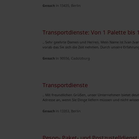
Gesuch
in 13435, Berlin
Transportdienste: Von 1 Palette bis 
.. Sehr geehrte Damen und Herren, Mein Name ist Ivan Ivan
vorab das Sie sich die Zeit nehmen. Durch unsere Erfahrung
Gesuch
in 90556, Cadolzburg
Transportdienste
.. Mit freundlichen Grüßen, unser Unternehmen bietet deu
Adresse an, wenn Sie Dinge liefern müssen und nicht wissen,
Gesuch
in 13353, Berlin
Peson- Paket- und Postzustelldiens