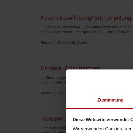
Haushaltsauflösung/ Entrümpelung 
.. Herzlich Willkommen bei S/M
Transportdienste
Wir sind 
als Subunternehmer. -Transport bis 3,5 t - Umzug Service - K
Gesuch
in 06124, Halle (Saale)
Umzüge, Entsorgungen
.. u Zielen in ganz Europa, einschließlich Küchenumzüge
bieten flexible Umzugszeiträume an, die Ihren Bedürfnissen
Gesuch
in 13057, Berlin
Zustimmung
Transport sucht Aufträge
Diese Webseite verwendet 
.. fähigkeit Erfahrene Fahrer und moderner Fuhrpark Lan
Wir verwenden Cookies, um I
Aufträge haben, die in unser Leistungsspektrum passen, zöge