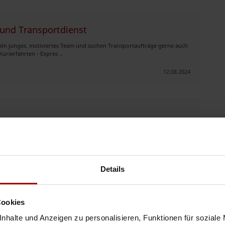
und Transportdienst
ein junges, motiviertes Team und suchen Transportaufträge gerne auch
urierfahrten - Expres ..
12.08.2024
, Büroumzüge, Möbelumzüge und mehr. Schnelle
Transportdienste
. Wir
 entsprechen – egal ob es sich um w ..
24.04.2024
Details
Cookies
gfristige Kooperationen Wenn Sie regelmäßige
Transportdienste
oder
nhalte und Anzeigen zu personalisieren, Funktionen für soziale
rn Sie nicht, uns zu kontaktieren. ..