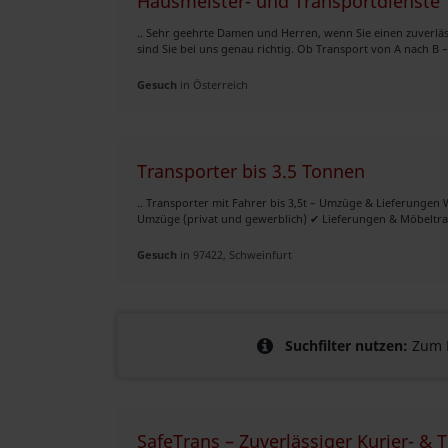
Hausmeister- und Transportdienste
.. Sehr geehrte Damen und Herren, wenn Sie einen zuverläs
sind Sie bei uns genau richtig. Ob Transport von A nach B –
Gesuch
in Österreich
Transporter bis 3.5 Tonnen
.. Transporter mit Fahrer bis 3,5t – Umzüge & Lieferungen 
Umzüge (privat und gewerblich) ✔ Lieferungen & Möbeltran
Gesuch
in 97422, Schweinfurt
Suchfilter nutzen:
Zum B
SafeTrans – Zuverlässiger Kurier- &