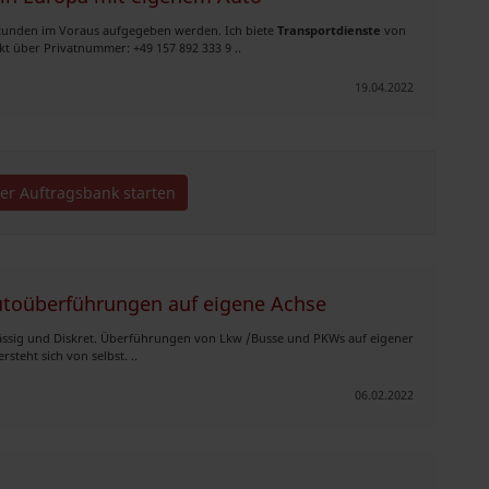
Stunden im Voraus aufgegeben werden. Ich biete
Transportdienste
von
t über Privatnummer: +49 157 892 333 9 ..
19.04.2022
der Auftragsbank starten
Autoüberführungen auf eigene Achse
rlässig und Diskret. Überführungen von Lkw /Busse und PKWs auf eigener
teht sich von selbst. ..
06.02.2022