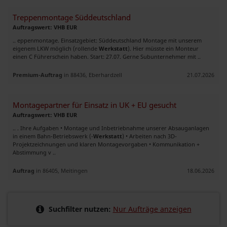
Treppenmontage Süddeutschland
Auftragswert: VHB EUR
.. eppenmontage. Einsatzgebiet: Süddeutschland Montage mit unserem
eigenem LKW möglich (rollende
Werkstatt
). Hier müsste ein Monteur
einen C Führerschein haben. Start: 27.07. Gerne Subunternehmer mit ..
Premium-Auftrag
in 88436, Eberhardzell
21.07.2026
Montagepartner für Einsatz in UK + EU gesucht
Auftragswert: VHB EUR
.. . Ihre Aufgaben • Montage und Inbetriebnahme unserer Absauganlagen
in einem Bahn-Betriebswerk (-
Werkstatt
) • Arbeiten nach 3D-
Projektzeichnungen und klaren Montagevorgaben • Kommunikation +
Abstimmung v ..
Auftrag
in 86405, Meitingen
18.06.2026
Suchfilter nutzen:
Nur Aufträge anzeigen