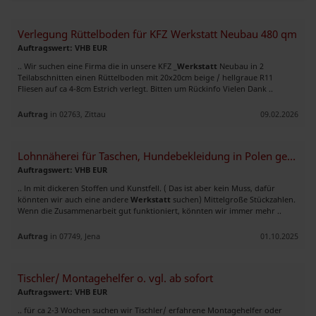
Verlegung Rüttelboden für KFZ Werkstatt Neubau 480 qm
Auftragswert: VHB EUR
.. Wir suchen eine Firma die in unsere KFZ _
Werkstatt
Neubau in 2
Teilabschnitten einen Rüttelboden mit 20x20cm beige / hellgraue R11
Fliesen auf ca 4-8cm Estrich verlegt. Bitten um Rückinfo Vielen Dank ..
Auftrag
in 02763, Zittau
09.02.2026
Lohnnäherei für Taschen, Hundebekleidung in Polen gesucht
Auftragswert: VHB EUR
.. ln mit dickeren Stoffen und Kunstfell. ( Das ist aber kein Muss, dafür
könnten wir auch eine andere
Werkstatt
suchen) Mittelgroße Stückzahlen.
Wenn die Zusammenarbeit gut funktioniert, könnten wir immer mehr ..
Auftrag
in 07749, Jena
01.10.2025
Tischler/ Montagehelfer o. vgl. ab sofort
Auftragswert: VHB EUR
.. für ca 2-3 Wochen suchen wir Tischler/ erfahrene Montagehelfer oder