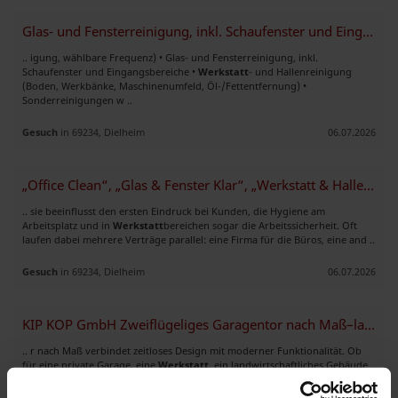
Glas- und Fensterreinigung, inkl. Schaufenster und Eingangsbereiche •
.. igung, wählbare Frequenz) • Glas- und Fensterreinigung, inkl.
Schaufenster und Eingangsbereiche •
Werkstatt
- und Hallenreinigung
(Boden, Werkbänke, Maschinenumfeld, Öl-/Fettentfernung) •
Sonderreinigungen w ..
Gesuch
in 69234, Dielheim
06.07.2026
„Office Clean“, „Glas & Fenster Klar“, „Werkstatt & Halle Pro
.. sie beeinflusst den ersten Eindruck bei Kunden, die Hygiene am
Arbeitsplatz und in
Werkstatt
bereichen sogar die Arbeitssicherheit. Oft
laufen dabei mehrere Verträge parallel: eine Firma für die Büros, eine and ..
Gesuch
in 69234, Dielheim
06.07.2026
KIP KOP GmbH Zweiflügeliges Garagentor nach Maß–langlebig und flexibel
.. r nach Maß verbindet zeitloses Design mit moderner Funktionalität. Ob
für eine private Garage, eine
Werkstatt
, ein landwirtschaftliches Gebäude
oder ein Gewerbeobjekt – als Garagentor nach Maß wird es millimet ..