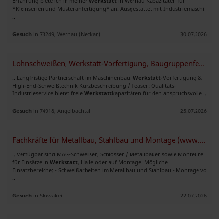
Erfahrung biete ich in meiner
Werkstatt
in Wernau Kapazitäten für
*Kleinserien und Musteranfertigung* an. Ausgestattet mit Industriemaschi
..
Gesuch
in 73249, Wernau (Neckar)
30.07.2026
Lohnschweißen, Werkstatt-Vorfertigung, Baugruppenfertigung, MIG MAG Sc
.. Langfristige Partnerschaft im Maschinenbau:
Werkstatt
-Vorfertigung &
High-End-Schweißtechnik Kurzbeschreibung / Teaser: Qualitäts-
Industrieservice bietet freie
Werkstatt
kapazitäten für den anspruchsvolle ..
Gesuch
in 74918, Angelbachtal
25.07.2026
Fachkräfte für Metallbau, Stahlbau und Montage (www.emga.sk)
.. Verfügbar sind MAG-Schweißer, Schlosser / Metallbauer sowie Monteure
für Einsätze in
Werkstatt
, Halle oder auf Montage. Mögliche
Einsatzbereiche: - Schweißarbeiten im Metallbau und Stahlbau - Montage vo
..
Gesuch
in Slowakei
22.07.2026