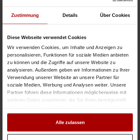
Gesuch
in 80333, München
06.07.2026
Zustimmung
Details
Über Cookies
KIP KOP GmbH Zweiflügeliges Garagentor nach Maß–langlebig und flexibel
.. r nach Maß verbindet zeitloses Design mit moderner Funktionalität. Ob
Diese Webseite verwendet Cookies
für eine private Garage, eine
Werkstatt
, ein landwirtschaftliches Gebäude
oder ein Gewerbeobjekt – als Garagentor nach Maß wird es millimet ..
Wir verwenden Cookies, um Inhalte und Anzeigen zu
Gesuch
in Österreich
06.07.2026
personalisieren, Funktionen für soziale Medien anbieten
zu können und die Zugriffe auf unsere Website zu
analysieren. Außerdem geben wir Informationen zu Ihrer
Verwendung unserer Website an unsere Partner für
Jetzt mit der Auftragsbank starten
soziale Medien, Werbung und Analysen weiter. Unsere
Partner führen diese Informationen möglicherweise mit
weiteren Daten zusammen, die Sie ihnen bereitgestellt
Professionelle Reinigung & Bearbeitung für Industrie/Gewerbe
haben oder die sie im Rahmen Ihrer Nutzung der Dienste
gesammelt haben.
.. Abtrag von Rost und alten Lackschichten sowie die perfekte
Untergrundvorbereitung. Umfassender
Werkstatt
-, Logistik- und
Alle zulassen
Montageservice: Darüber hinaus bieten wir professionelle Inhouse-
Leistungen an. ..