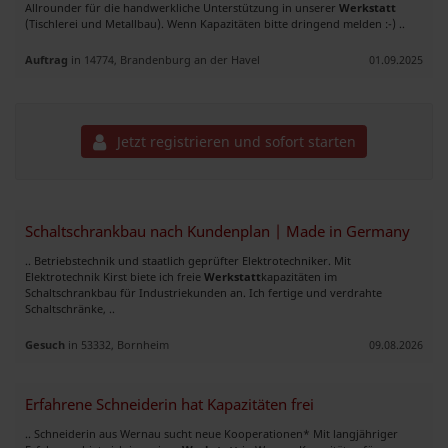
Allrounder für die handwerkliche Unterstützung in unserer
Werkstatt
(Tischlerei und Metallbau). Wenn Kapazitäten bitte dringend melden :-) ..
Auftrag
in 14774, Brandenburg an der Havel
01.09.2025
Jetzt registrieren und sofort starten
Schaltschrankbau nach Kundenplan | Made in Germany
.. Betriebstechnik und staatlich geprüfter Elektrotechniker. Mit
Elektrotechnik Kirst biete ich freie
Werkstatt
kapazitäten im
Schaltschrankbau für Industriekunden an. Ich fertige und verdrahte
Schaltschränke, ..
Gesuch
in 53332, Bornheim
09.08.2026
Erfahrene Schneiderin hat Kapazitäten frei
.. Schneiderin aus Wernau sucht neue Kooperationen* Mit langjähriger