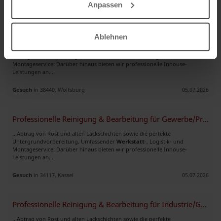
Anpassen
Gesuch
in 27499, Hamburg
05.07.2026
Professionelle Reinigung & Bearbeitung für Industrie/Gewerbe
Ablehnen
.. Abtrag von Rost und alten Lackschichten sowie die perfekte
Untergrundvorbereitung. Umfassender
Werkstatt
-, Logistik- und
Montageservice: Darüber hinaus bieten wir professionelle Inhouse-
Leistungen an. ..
Gesuch
in 38440, Wolfsburg
05.07.2026
Professionelle Reinigung & Bearbeitung für Gewerbe/Privatkunden
.. Abtrag von Rost und alten Lackschichten sowie die perfekte
Untergrundvorbereitung. Umfassender
Werkstatt
-, Logistik- und
Montageservice: Darüber hinaus bieten wir professionelle Inhouse-
Leistungen an. ..
Gesuch
in 34117, Kassel
05.07.2026
Professionelle Reinigung & Bearbeitung für Industrie/Gewerbe
.. Abtrag von Rost und alten Lackschichten sowie die perfekte