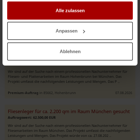
gesammelt haben.
Bodenleger für ca. 760 m² Linoleum Verlegung im Raum Dachau gesucht
Auftragswert: 15.000,00 EUR
Alle zulassen
Wir sind auf der Suche nach einem professionellen Nachunternehmer für
Bodenbelagsarbeiten im Raum Dachau. Das Projekt umfasst die
nachfolgenden Leistungen und Preise und das Projekt würde von ca. 01. ..
Anpassen
Premium-Auftrag
in 85221, Dachau
06.08.2026
Ablehnen
Fliesenleger für ca. 2.000 qm im Raum Hohenbrunn gesucht
Auftragswert: 63.500,00 EUR
Wir sind auf der Suche nach einem professionellen Nachunternehmer für
Fliesen- und Plattenarbeiten im Raum Hohenbrunn bei München. Das
Projekt umfasst die nachfolgenden Leistungen und Mengen. Das P ..
Premium-Auftrag
in 85662, Hohenbrunn
07.08.2026
Fliesenleger für ca. 2.200 qm im Raum München gesucht
Auftragswert: 62.500,00 EUR
Wir sind auf der Suche nach einem professionellen Nachunternehmer für
Fliesenarbeiten im Raum München. Das Projekt umfasst die nachfolgenden
Leistungen und Mengen. Das Projekt würde von ca. 27.08.202 ..