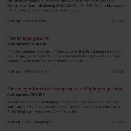
Für ein Bauvorhaben in Damme suchen wir ein Fliesenleger Team aus 3
Facharbeiter. Start : ab Montag 03.08.2026 Ort : D- 49401 Damme Manpower
: 3 Facharbeiter Fliesenleger , inkl. einem deu ..
Auftrag
in 49401, Damme
30.07.2026
Fliesenleger gesucht
Auftragswert: 31,00 EUR
📍 Projektstandort: Crailsheim / Schwäbisch Hall 📅 Projektbeginn: Sofort /
nach Absprache ⏳ Projektdauer: ca. 2 Monate 👷 Benötigt: 2–4 Fliesenleger
(1 oder 2 Zweierteams) 💶 Stundenlohn: 31 € / Std. ..
Auftrag
in 74564, Crailsheim
14.07.2026
Fliesenleger für ein Neubauprojekt in Möglingen gesucht
Auftragswert: VHB EUR
Wir suchen für ein BV in Möglingen ein Fliesenleger Team nach Leistung.
Start : ab sofort / bitte nennen Sie uns ihren frühesten Starttermin Ort : D-
71696 Möglingen Manpower : 2 – 4 Facharbei ..
Auftrag
in 71696, Möglingen
10.07.2026