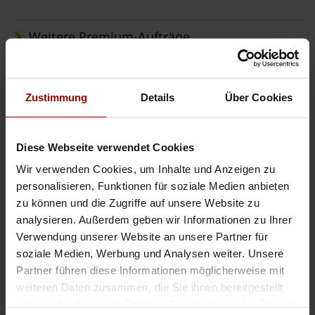
Weitere Premium-Aufträge
Bodenleger für ca. 760 m² Linoleum Verlegung im Raum Dachau gesucht
Auftragswert: 15.000,00 EUR
Zustimmung
Details
Über Cookies
Wir sind auf der Suche nach einem professionellen Nachunternehmer für
Bodenbelagsarbeiten im Raum Dachau. Das Projekt umfasst die
nachfolgenden Leistungen und Preise und das Projekt würde von ca. 01. ..
Diese Webseite verwendet Cookies
Premium-Auftrag
in 85221, Dachau
08.08.2026
Wir verwenden Cookies, um Inhalte und Anzeigen zu
personalisieren, Funktionen für soziale Medien anbieten
Fliesenleger für ca. 590,00 qm Fliesenverlegung in Isny gesucht
zu können und die Zugriffe auf unsere Website zu
Auftragswert: 18.500,00 EUR
analysieren. Außerdem geben wir Informationen zu Ihrer
Wir sind auf der Suche nach einem professionellen Nachunternehmer für
Verwendung unserer Website an unsere Partner für
Fliesenarbeiten im Raum Isny im Allgäu. Das Projekt umfasst die
soziale Medien, Werbung und Analysen weiter. Unsere
nachfolgenden Leistungen und Preise und das Projekt würde von ca. ..
Partner führen diese Informationen möglicherweise mit
Premium-Auftrag
in 88316, Isny im Allgäu
08.08.2026
weiteren Daten zusammen, die Sie ihnen bereitgestellt
haben oder die sie im Rahmen Ihrer Nutzung der Dienste