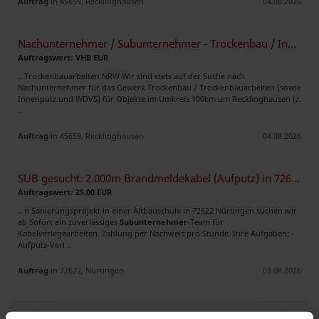
Auftrag
in 45659, Recklinghausen
04.08.2026
Nachunternehmer / Subunternehmer - Trockenbau / Innenputz / WDVS
Auftragswert: VHB EUR
.. Trockenbauarbeiten NRW Wir sind stets auf der Suche nach
Nachunternehmer für das Gewerk Trockenbau / Trockenbauarbeiten (sowie
Innenputz und WDVS) für Objekte im Umkreis 100km um Recklinghausen (z.
..
Auftrag
in 45659, Recklinghausen
04.08.2026
SUB gesucht: 2.000m Brandmeldekabel (Aufputz) in 72622 Nürt
Auftragswert: 25,00 EUR
.. n Sanierungsprojekt in einer Altbauschule in 72622 Nürtingen suchen wir
ab Sofort ein zuverlässiges
Subunternehmer
-Team für
Kabelverlegearbeiten. Zahlung per Nachweis pro Stunde. Ihre Aufgaben: -
Aufputz-Verl ..
Auftrag
in 72622, Nürtingen
03.08.2026