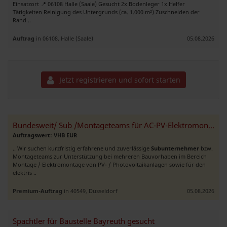
Einsatzort 📍 06108 Halle (Saale) Gesucht 2x Bodenleger 1x Helfer
Tätigkeiten Reinigung des Untergrunds (ca. 1.000 m²) Zuschneiden der
Rand ..
Auftrag
in 06108, Halle (Saale)
05.08.2026
Jetzt registrieren und sofort starten
Bundesweit/ Sub /Montageteams für AC-PV-Elektromontage & WP-Anschluss
Auftragswert: VHB EUR
.. Wir suchen kurzfristig erfahrene und zuverlässige
Subunternehmer
bzw.
Montageteams zur Unterstützung bei mehreren Bauvorhaben im Bereich
Montage / Elektromontage von PV- / Photovoltaikanlagen sowie für den
elektris ..
Premium-Auftrag
in 40549, Düsseldorf
05.08.2026
Spachtler für Baustelle Bayreuth gesucht