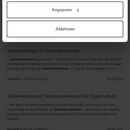
Litauisches Bauunternehmen sucht Projekte in Deutschland
.. ht Projekte in Deutschland Wir bieten qualifizierte Fachkräfte und
Anpassen
Montageteams für Einsätze als
Subunternehmer
. Unsere Leistungen:
Schweißarbeiten und Montage von Stahl- und Metallkonstruktionen (MMA,
TIG ..
Ablehnen
Gesuch
in Litauen
06.08.2026
Suche Auftrage als Subunternehmer
..
Subunternehmer
gesucht? – Zuverlässiger Transportpartner Wir sind ein
zuverlässiges Transportunternehmen aus Kempten und suchen langfristige
Transportaufträge als
Subunternehmer
. ✔ Eigener Kastenwagen (3,5 t ..
Gesuch
in 87439, Kempten
05.08.2026
Sicherheitsdienst / Nachunternehmer für Objektschutz & Personenschutz
.. ein-Main, arbeiten zuverlässig und professionell und freuen uns über
langfristige Kooperationen als
Subunternehmer
– gerne auch mit Facility-
Management-Unternehmen oder größeren Sicherheitsdienstleistern mit
Kapazi ..
Gesuch
in 60314, Frankfurt
04.08.2026