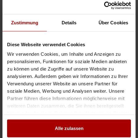
Jetzt mit der Auftragsbank starten
Zustimmung
Details
Über Cookies
Wir sind Ihr zuverlässiger Partner für hochwertige Boden- und Renovier
.. ieobjekte sowie Garten- und Landschaftspflege. Wir arbeiten zuverlässig,
Diese Webseite verwendet Cookies
sauber und termingerecht in ganz Deutschland und freuen uns auf eine
langfristige Zusammenarbeit als
Subunternehmer
oder
Wir verwenden Cookies, um Inhalte und Anzeigen zu
Direktauftragnehmer. ..
personalisieren, Funktionen für soziale Medien anbieten
Gesuch
in 88339, Bad Waldsee
06.08.2026
zu können und die Zugriffe auf unsere Website zu
analysieren. Außerdem geben wir Informationen zu Ihrer
Verwendung unserer Website an unsere Partner für
Zuverlässiger Subunternehmer für Schweißarbeiten & Montage
soziale Medien, Werbung und Analysen weiter. Unsere
.. r schlüsselfertige Lösung Kurzfristig verfügbar für Projekte in
Partner führen diese Informationen möglicherweise mit
Deutschland und ganz Europa Sie suchen einen zuverlässigen
Subunternehmer
für Ihre Baustelle? Kontaktieren Sie uns, wir melden uns
weiteren Daten zusammen, die Sie ihnen bereitgestellt
schnell zurück. ..
haben oder die sie im Rahmen Ihrer Nutzung der Dienste
Gesuch
in 80331, München
06.08.2026
gesammelt haben.
Alle zulassen