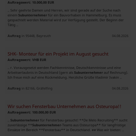
Auftragswert: 10.000,00 EUR
.. Sehr geehrte Damen und Herren, wir sind gerade auf der Suche nach
einem
Subunternehmer
für ein Bauvorhaben in Hammelburg. Es muss
gespachtelt werden Material wird zur Verfügung gestellt. Der Beginn der
Tätig ..
Auftrag
in 95448, Bayreuth
04.08.2026
SHK- Monteur für ein Projekt im August gesucht
Auftragswert: VHB EUR
.. r. Vorausgesetzt werden Fachkenntnisse, Deutschkenntnisse und eine
Arbeitserlaubnis in Deutschland (gern als
Subunternehmer
auf Rechnung).
Ich freue mich auf eine Rückmeldung. Herzliche Grüße Vladimir Ivakin ..
Auftrag
in 82166, Gräfelfing
04.08.2026
Wir suchen Fensterbau Unternehmen aus Osteuropa!!
Auftragswert: 100.000,00 EUR
..
Subunternehmer
für Fensterbau gesucht! **De Melo Recruiting** sucht
zuverlässige **
Subunternehmer
-Teams aus Osteuropa** für langfristige
Einsätze im Bereich **Fensterbau** in Deutschland. ## Was wir bieten: ..