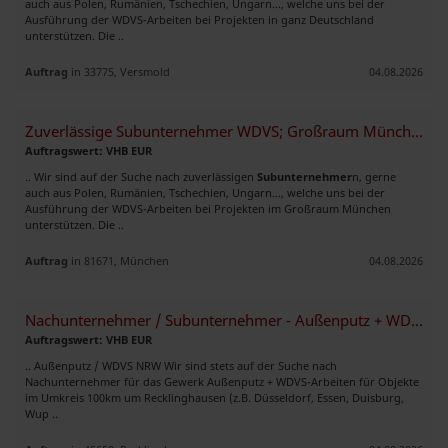
auch aus Polen, Rumänien, Tschechien, Ungarn..., welche uns bei der
Ausführung der WDVS-Arbeiten bei Projekten in ganz Deutschland
unterstützen. Die ..
Auftrag
in 33775, Versmold
04.08.2026
Zuverlässige Subunternehmer WDVS; Großraum München, ab 1.000 m²
Auftragswert: VHB EUR
.. Wir sind auf der Suche nach zuverlässigen
Subunternehmer
n, gerne
auch aus Polen, Rumänien, Tschechien, Ungarn..., welche uns bei der
Ausführung der WDVS-Arbeiten bei Projekten im Großraum München
unterstützen. Die ..
Auftrag
in 81671, München
04.08.2026
Nachunternehmer / Subunternehmer - Außenputz + WDVS-Arbeiten
Auftragswert: VHB EUR
.. Außenputz / WDVS NRW Wir sind stets auf der Suche nach
Nachunternehmer für das Gewerk Außenputz + WDVS-Arbeiten für Objekte
im Umkreis 100km um Recklinghausen (z.B. Düsseldorf, Essen, Duisburg,
Wup ..