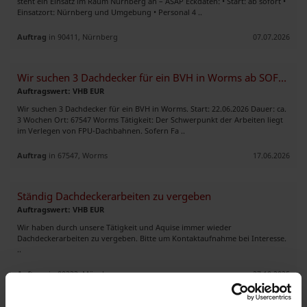
steht ein Einsatz im Raum Nürnberg an – ASAP Eckdaten: • Start: ab sofort •
Einsatzort: Nürnberg und Umgebung • Personal 4 ..
Auftrag
in 90411, Nürnberg
07.07.2026
Wir suchen 3 Dachdecker für ein BVH in Worms ab SOFORT!
Auftragswert: VHB EUR
Wir suchen 3 Dachdecker für ein BVH in Worms. Start: 22.06.2026 Dauer: ca.
3 Wochen Ort: 67547 Worms Tätigkeit: Der Schwerpunkt der Arbeiten liegt
im Verlegen von FPU-Dachbahnen. Sofern Fa ..
Auftrag
in 67547, Worms
17.06.2026
Ständig Dachdeckerarbeiten zu vergeben
Auftragswert: VHB EUR
Wir haben durch unsere Tätigkeit und Aquise immer wieder
Dachdeckerarbeiten zu vergeben. Bitte um Kontaktaufnahme bei Interesse.
..
Auftrag
in 80333, München
27.10.2025