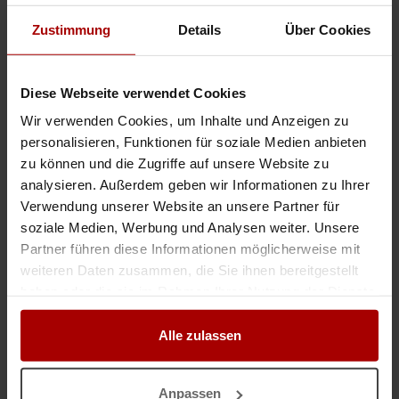
Weitere Premium-Aufträge
Zustimmung
Details
Über Cookies
Erfahrene Fassadenmonteure für Baustelle in Bonn gesucht
Diese Webseite verwendet Cookies
Auftragswert: VHB EUR
Wir verwenden Cookies, um Inhalte und Anzeigen zu
Erfahrene Fassadenmonteure für Baustelle in Bonn gesucht Für ein
Bauvorhaben in Bonn suchen wir ab circa September erfahrene und
personalisieren, Funktionen für soziale Medien anbieten
zuverlässige Fassadenmonteure beziehungsweise eine eingespielte Mont ..
zu können und die Zugriffe auf unsere Website zu
analysieren. Außerdem geben wir Informationen zu Ihrer
Premium-Auftrag
in 53227, Bonn
05.08.2026
Verwendung unserer Website an unsere Partner für
soziale Medien, Werbung und Analysen weiter. Unsere
Erfahrene Fassadenbauer (WDVS) / Kolonnen
Partner führen diese Informationen möglicherweise mit
Auftragswert: 200.000,00 EUR
weiteren Daten zusammen, die Sie ihnen bereitgestellt
Für mehrere Bauprojekte in Köln und Umgebung suchen wir aktuell 3–4
haben oder die sie im Rahmen Ihrer Nutzung der Dienste
erfahrene Kolonnen oder einzelne Mitarbeiter im Bereich Fassadenbau
(WDVS). Pro Quadratmeter 35 € bis 50 €. Projektumfang: WDV ..
gesammelt haben.
Alle zulassen
Premium-Auftrag
in 50677, Köln
24.06.2026
SUCHE Montagekolonne PR-Fassade
Anpassen