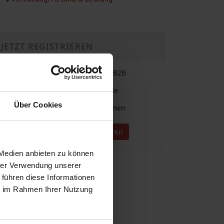
JETZT REGISTRIEREN
Einfache Vergabe & Suche im B2B
Für alle Branchen und Gewerke
Über Cookies
Direkter Kontakt zu Unternehmen
Jetzt kostenlos registrieren
 Medien anbieten zu können
hrer Verwendung unserer
 führen diese Informationen
ie im Rahmen Ihrer Nutzung