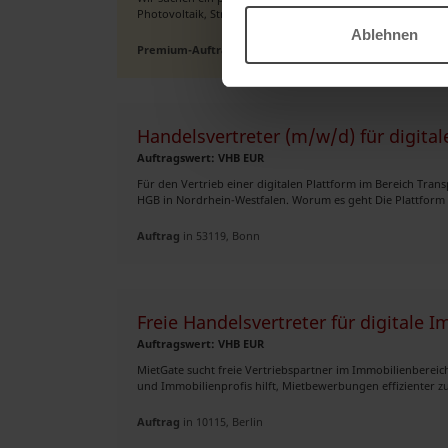
Photovoltaik, Stromspeicher, Wallboxen, Wärmepumpen und 
Ablehnen
Premium-Auftrag
in 10823, Berlin
Handelsvertreter (m/w/d) für digital
Auftragswert: VHB EUR
Für den Vertrieb einer digitalen Plattform im Bereich Tran
HGB in Nordrhein-Westfalen. Worum es geht Die Plattform v
Auftrag
in 53119, Bonn
Freie Handelsvertreter für digitale 
Auftragswert: VHB EUR
MietGate sucht freie Vertriebspartner im Immobilienbereich 
und Immobilienprofis hilft, Mietbewerbungen effizienter zu
Auftrag
in 10115, Berlin