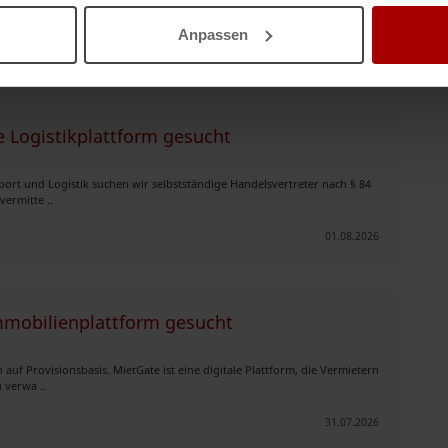
intelligentes Energ ..
Anpassen
02.08.2026
e Logistikplattform gesucht
sport und Logistik suchen wir selbstständige Handelsvertreter nach § 84
ermitte ..
01.08.2026
Immobilienplattform gesucht
auf Provisionsbasis. MietGate ist eine digitale Plattform, die Vermietern
 verwa ..
31.07.2026