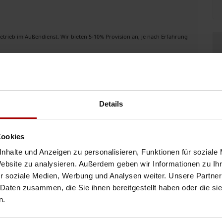
etrieb im Außendienst. Wir bieten 5-10% Provision an, je nach Erfahrung
02.09.2025
s gesucht!
Details
! Wöchentliche Auszahlungen möglich! Quereinsteiger erwünscht! Du
Cookies
nhalte und Anzeigen zu personalisieren, Funktionen für soziale
04.08.2026
Website zu analysieren. Außerdem geben wir Informationen zu I
r soziale Medien, Werbung und Analysen weiter. Unsere Partner
 Daten zusammen, die Sie ihnen bereitgestellt haben oder die s
hohe Provisionen Solar, Wärmepumpen
n.
ne Vertriebspartner für eine langfristige Zusammenarbeit im Bereich