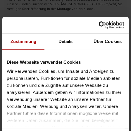
unsere Kunden, suchen wir SELBSTÄNDIGE MONTAGEPARTNER (m/w/d) Sie
verfügen über Erfahrung in der Montage von Holz- ode ..
Auftrag
in 74376, Gemmrigheim
16.06.2026
ROHRISOLATIONEN UND MONTAGEN
Zustimmung
Details
Über Cookies
Auftragswert: 30.000,00 EUR
2er Team - für Rohrleitungen zu isolieren für unseren NETZWERKPARTNER
(AIW-Auftrags-Vermittlung) , Die Abrechnung erfolgt nach Einheitspreisen.
Wir suchen nur fachkundiges Personal welches selbststä ..
Diese Webseite verwendet Cookies
Auftrag
in 97421, Schweinfurt
09.06.2026
Wir verwenden Cookies, um Inhalte und Anzeigen zu
personalisieren, Funktionen für soziale Medien anbieten
zu können und die Zugriffe auf unsere Website zu
analysieren. Außerdem geben wir Informationen zu Ihrer
Weitere Premium-Aufträge
Verwendung unserer Website an unsere Partner für
soziale Medien, Werbung und Analysen weiter. Unsere
Suchen Subunternehmer aus Kassel und Umgebung
Partner führen diese Informationen möglicherweise mit
Auftragswert: VHB EUR
weiteren Daten zusammen, die Sie ihnen bereitgestellt
Hallo, wir suchen selbststäandige Industriemechaniker und Elektriker aus
haben oder die sie im Rahmen Ihrer Nutzung der Dienste
Kassel,Baunatal und Umgebung für Demontage und Montage im Baunatal.