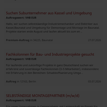
Suchen Subunternehmer aus Kassel und Umgebung
Auftragswert: VHB EUR
Hallo, wir suchen selbststäandige Industriemechaniker und Elektriker aus
Kassel,Baunatal und Umgebung für Demontage und Montage im Baunatal.
Projekte starten ende August und laufen aktuell bis zum en ..
Premium-Auftrag
in 34225, Baunatal
27.07.2026
Fachkolonnen für Bau- und Industrieprojekte gesucht
Auftragswert: VHB EUR
Für laufende und zukünftige Projekte in ganz Deutschland suchen wir
erfahrene und zuverlässige Fachkolonnen (3–5 Mitarbeiter), insbesondere
mit Erfahrung in den Bereichen: Schadstoffsanierung Umga ..
Auftrag
in 12163, Berlin
03.07.2026
SELBSTÄNDIGE MONTAGEPARTNER (m/w/d)
Auftragswert: VHB EUR
Für unser Unternehmen in Gemmrigheim, mit Leidenschaft im Einsatz für