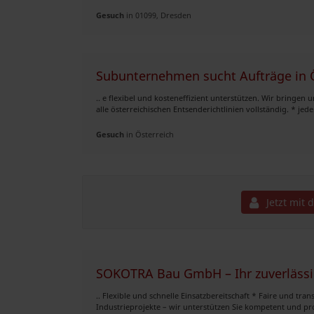
Gesuch
in 01099, Dresden
Subunternehmen sucht Aufträge in 
.. e flexibel und kosteneffizient unterstützen. Wir bringe
alle österreichischen Entsenderichtlinien vollständig. * jederz
Gesuch
in Österreich
Jetzt mit 
SOKOTRA Bau GmbH – Ihr zuverlässi
.. Flexible und schnelle Einsatzbereitschaft * Faire und 
Industrieprojekte – wir unterstützen Sie kompetent und pro