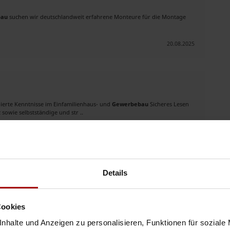
bau
suchen wir deutschlandweit erfahrene Monteure für die Montage
20.08.2025
ierte Kenntnisse im Einfamilienhaus- und
Gewerbebau
Sicheres Lesen
owie selbstständige und str ..
06.08.2026
Details
runng
 und Betonbau, EFH, DHH, MFH sowie
Gewerbebau
05. Zimmerer und
beiten 07. Fassadena ..
Cookies
02.08.2026
nhalte und Anzeigen zu personalisieren, Funktionen für soziale