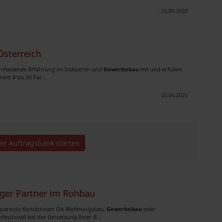
25.06.2026
Österreich
n umfassende Erfahrung im Industrie- und
Gewerbebau
mit und erfüllen
eit 4 bis 30 Fac ..
25.06.2026
der Auftragsbank starten
ger Partner im Rohbau
transparente Konditionen Ob Wohnungsbau,
Gewerbebau
oder
fessionell bei der Umsetzung Ihrer B ..