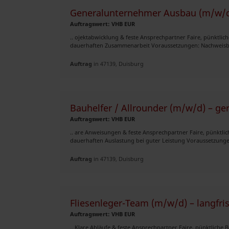
Generalunternehmer Ausbau (m/w/d)
Auftragswert: VHB EUR
.. ojektabwicklung & feste Ansprechpartner Faire, pünktl
dauerhaften Zusammenarbeit Voraussetzungen: Nachweisba
Auftrag
in 47139, Duisburg
Bauhelfer / Allrounder (m/w/d) – g
Auftragswert: VHB EUR
.. are Anweisungen & feste Ansprechpartner Faire, pünktl
dauerhaften Auslastung bei guter Leistung Voraussetzungen
Auftrag
in 47139, Duisburg
Fliesenleger-Team (m/w/d) – langfris
Auftragswert: VHB EUR
.. Klare Abläufe & feste Ansprechpartner Faire, pünktlich