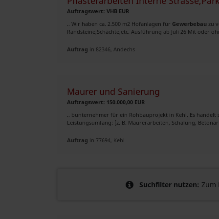
Pflasterarbeiten Interne Strasse,Pa
Auftragswert: VHB EUR
.. Wir haben ca. 2.500 m2 Hofanlagen für
Gewerbebau
zu v
Randsteine,Schächte,etc. Ausführung ab Juli 26 Mit oder oh
Auftrag
in 82346, Andechs
Maurer und Sanierung
Auftragswert: 150.000,00 EUR
.. bunternehmer für ein Rohbauprojekt in Kehl. Es handelt 
Leistungsumfang: [z. B. Maurerarbeiten, Schalung, Betonarbe
Auftrag
in 77694, Kehl
Suchfilter nutzen:
Zum B