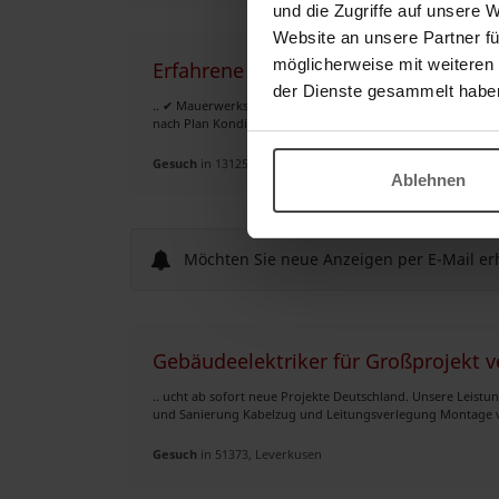
und die Zugriffe auf unsere 
Website an unsere Partner fü
möglicherweise mit weiteren
Erfahrene Maurer und Betonbauer ve
der Dienste gesammelt habe
.. ✔ Mauerwerksarbeiten ✔ Kalksandstein, Porenbeton, Z
nach Plan Konditionen • ab 34 €/Std. • 36–37 €/Std. bei Mo
Gesuch
in 13125, Berlin
Ablehnen
Möchten Sie neue Anzeigen per E-Mail er
Gebäudeelektriker für Großprojekt v
.. ucht ab sofort neue Projekte Deutschland. Unsere Leist
und Sanierung Kabelzug und Leitungsverlegung Montage vo
Gesuch
in 51373, Leverkusen