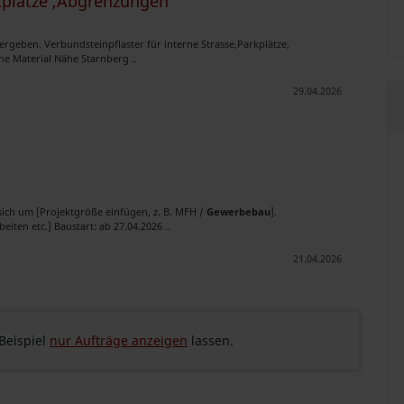
rkplätze ,Abgrenzungen
ergeben. Verbundsteinpflaster für interne Strasse,Parkplätze,
ne Material Nähe Starnberg ..
29.04.2026
sich um [Projektgröße einfügen, z. B. MFH /
Gewerbebau
].
iten etc.] Baustart: ab 27.04.2026 ..
21.04.2026
eispiel
nur Aufträge anzeigen
lassen.