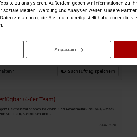
Website zu analysieren. Außerdem geben wir Informationen zu I
r soziale Medien, Werbung und Analysen weiter. Unsere Partner
 Daten zusammen, die Sie ihnen bereitgestellt haben oder die s
rfügbar | bundesweit | ab 34 €/Std.
n.
iegel, Poroton ✔ Rohbauarbeiten ✔ Neubau und
Gewerbebau
✔ Arbeiten
nteuren mit kommunikat ..
28.07.2026
Anpassen
halten?
Suchauftrag speichern
erfügbar (4-6er Team)
ungen: Elektroinstallationen im Wohn- und
Gewerbebau
Neubau, Umbau
n Schaltern, Steckdosen und ..
24.07.2026