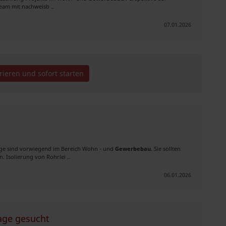
eam mit nachweisb ..
07.01.2026
trieren und sofort starten
räge sind vorwiegend im Bereich Wohn - und
Gewerbebau
. Sie sollten
 Isolierung von Rohrlei ..
06.01.2026
age gesucht