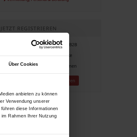
JETZT REGISTRIEREN
Einfache Vergabe & Suche im B2B
Für alle Branchen und Gewerke
Über Cookies
Direkter Kontakt zu Unternehmen
Jetzt kostenlos registrieren
 Medien anbieten zu können
hrer Verwendung unserer
 führen diese Informationen
ie im Rahmen Ihrer Nutzung