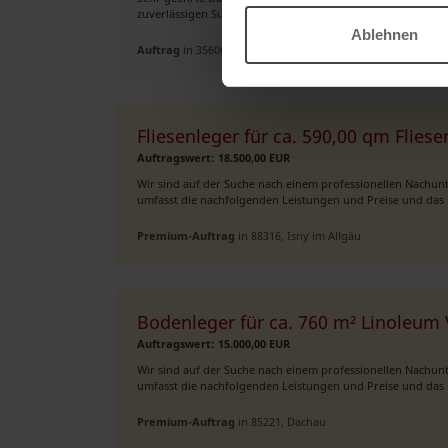
zuverlässigen Subunternehmer für die Ausführung von Flies
Ablehnen
Auftrag
in 35606, Solms
Fliesenleger für ca. 590,00 qm Flies
Auftragswert: 18.500,00 EUR
Wir sind auf der Suche nach einem professionellen Nachunt
umfasst die nachfolgenden Leistungen und Preise und das P
Premium-Auftrag
in 88316, Isny im Allgäu
Bodenleger für ca. 760 m² Linoleu
Auftragswert: 15.000,00 EUR
Wir sind auf der Suche nach einem professionellen Nachu
umfasst die nachfolgenden Leistungen und Preise und das P
Premium-Auftrag
in 85221, Dachau