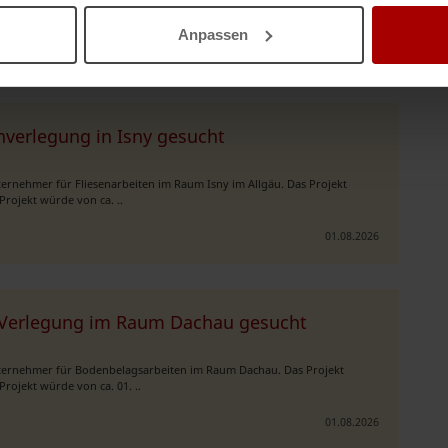
enarbeiten. Der Lei ..
Anpassen
03.08.2026
enverlegung in Isny gesucht
ernehmer für Fliesenarbeiten im Raum Isny im Allgäu. Das Projekt
rojekt würde von ca. ..
01.08.2026
m Verlegung im Raum Dachau gesucht
nternehmer für Bodenbelagsarbeiten im Raum Dachau. Das Projekt
rojekt würde von ca. 01. ..
01.08.2026