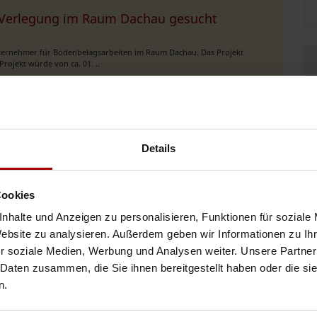
m Verlegung im Raum Dachau gesucht
nternehmer für Bodenbelagsarbeiten im Raum Dachau. Das Projekt
rojekt würde von ca. 01. ..
06.08.2026
b 12.08.2026
Details
kt: Einsatzort 📍 06108 Halle (Saale) Gesucht 2x Bodenleger 1x Helfer
Cookies
n ..
nhalte und Anzeigen zu personalisieren, Funktionen für soziale
05.08.2026
Website zu analysieren. Außerdem geben wir Informationen zu I
r soziale Medien, Werbung und Analysen weiter. Unsere Partner
 Daten zusammen, die Sie ihnen bereitgestellt haben oder die s
n.
men und suchen für aktuelle sowie zukünftige Bauprojekte einen